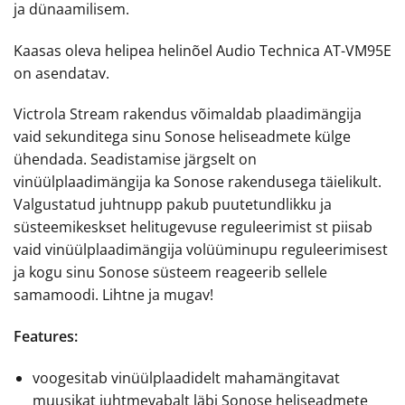
ja dünaamilisem.
Kaasas oleva helipea helinõel Audio Technica AT-VM95E
on asendatav.
Victrola Stream rakendus võimaldab plaadimängija
vaid sekunditega sinu Sonose heliseadmete külge
ühendada. Seadistamise järgselt on
vinüülplaadimängija ka Sonose rakendusega täielikult.
Valgustatud juhtnupp pakub puutetundlikku ja
süsteemikeskset helitugevuse reguleerimist st piisab
vaid vinüülplaadimängija volüüminupu reguleerimisest
ja kogu sinu Sonose süsteem reageerib sellele
samamoodi. Lihtne ja mugav!
Features:
voogesitab vinüülplaadidelt mahamängitavat
muusikat juhtmevabalt läbi Sonose heliseadmete