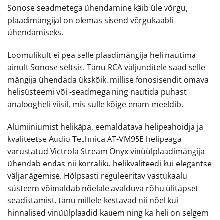
Sonose seadmetega ühendamine käib üle võrgu,
plaadimängijal on olemas sisend võrgukaabli
ühendamiseks.
Loomulikult ei pea selle plaadimängija heli nautima
ainult Sonose seltsis. Tänu RCA väljunditele saad selle
mängija ühendada ükskõik, millise fonosisendit omava
helisüsteemi või -seadmega ning nautida puhast
analoogheli viisil, mis sulle kõige enam meeldib.
Alumiiniumist helikäpa, eemaldatava helipeahoidja ja
kvaliteetse Audio Technica AT-VM95E helipeaga
varustatud Victrola Stream Onyx vinüülplaadimängija
ühendab endas nii korraliku helikvaliteedi kui elegantse
väljanägemise. Hõlpsasti reguleeritav vastukaalu
süsteem võimaldab nõelale avalduva rõhu ülitäpset
seadistamist, tänu millele kestavad nii nõel kui
hinnalised vinüülplaadid kauem ning ka heli on selgem