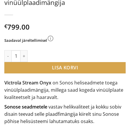
vinüülplaadimängija
799.00
€
Saadaval järeltellimisel
Victrola Stream Onyx Sonos toega vinüülplaadimängija kogus
LISA KORVI
Victrola Stream Onyx
on Sonos heliseadmete toega
vinüülplaadimängija, millega saad kogeda vinüülplaate
kvaliteetselt ja haaravalt.
Sonose seadmetele
vastav helikvaliteet ja kokku sobiv
disain teevad selle plaadfimängija kiirelt sinu Sonose
põhise helisüsteemi lahutamatuks osaks.