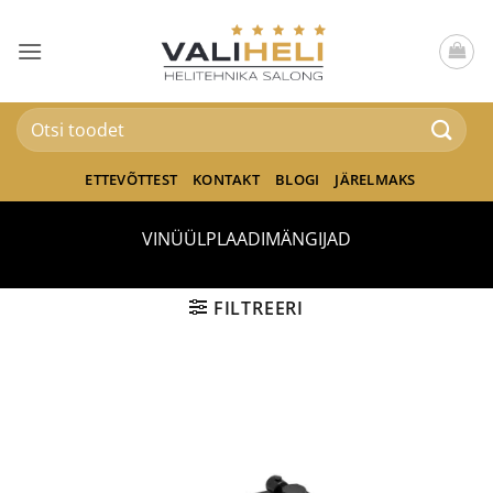
Skip
to
content
Otsi:
ETTEVÕTTEST
KONTAKT
BLOGI
JÄRELMAKS
VINÜÜLPLAADIMÄNGIJAD
FILTREERI