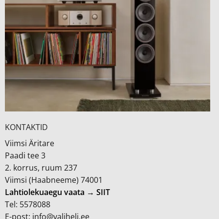
KONTAKTID
Viimsi Äritare
Paadi tee 3
2. korrus, ruum 237
Viimsi (Haabneeme) 74001
Lahtiolekuaegu vaata → SIIT
Tel: 5578088
E-post: info@valiheli.ee