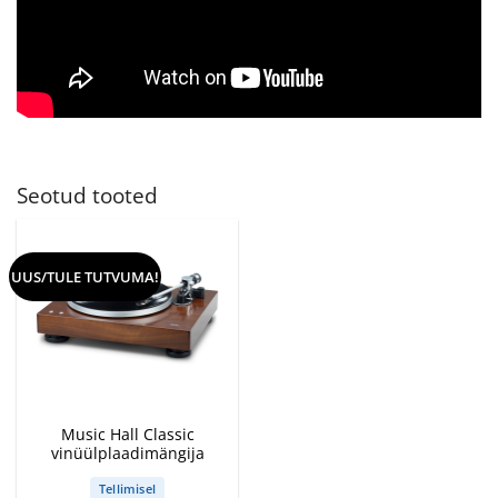
Seotud tooted
UUS/TULE TUTVUMA!
Music Hall Classic
vinüülplaadimängija
Tellimisel