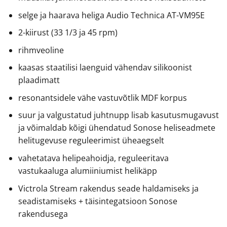
selge ja haarava heliga Audio Technica AT-VM95E
2-kiirust (33 1/3 ja 45 rpm)
rihmveoline
kaasas staatilisi laenguid vähendav silikoonist
plaadimatt
resonantsidele vähe vastuvõtlik MDF korpus
suur ja valgustatud juhtnupp lisab kasutusmugavust
ja võimaldab kõigi ühendatud Sonose heliseadmete
helitugevuse reguleerimist üheaegselt
vahetatava helipeahoidja, reguleeritava
vastukaaluga alumiiniumist helikäpp
Victrola Stream rakendus seade haldamiseks ja
seadistamiseks + täisintegatsioon Sonose
rakendusega