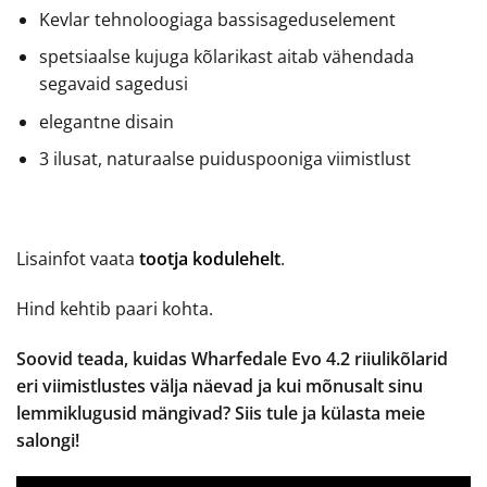
Kevlar tehnoloogiaga bassisageduselement
spetsiaalse kujuga kõlarikast aitab vähendada
segavaid sagedusi
elegantne disain
3 ilusat, naturaalse puiduspooniga viimistlust
Lisainfot vaata
tootja kodulehelt
.
Hind kehtib paari kohta.
Soovid teada, kuidas Wharfedale Evo 4.2 riiulikõlarid
eri viimistlustes välja näevad ja kui mõnusalt sinu
lemmiklugusid mängivad? Siis tule ja külasta meie
salongi!