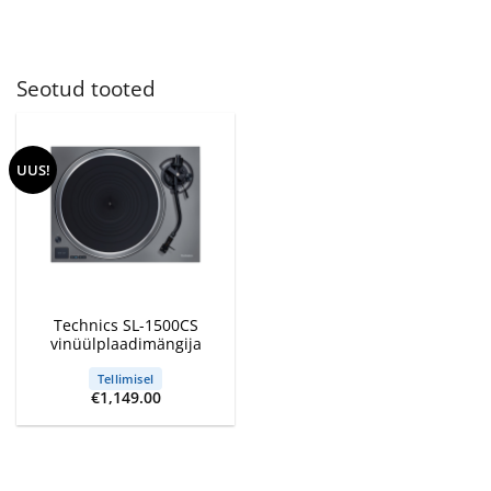
Seotud tooted
UUS!
Technics SL-1500CS
vinüülplaadimängija
Tellimisel
€
1,149.00