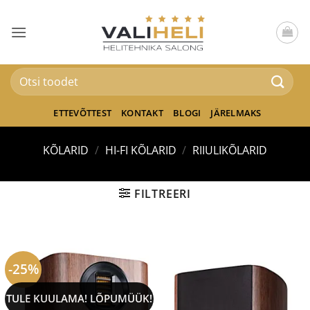
Skip
to
content
Otsi:
ETTEVÕTTEST
KONTAKT
BLOGI
JÄRELMAKS
KÕLARID
/
HI-FI KÕLARID
/
RIIULIKÕLARID
FILTREERI
-25%
TULE KUULAMA! LÕPUMÜÜK!