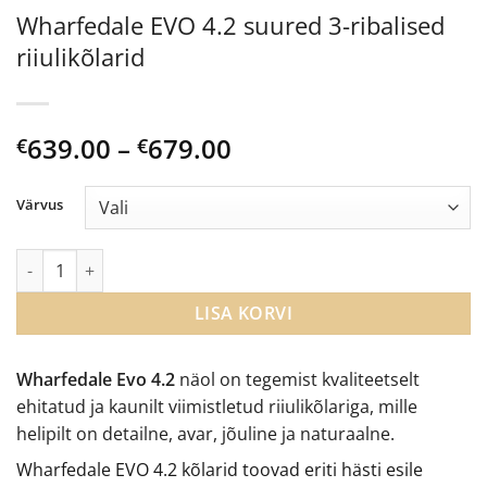
Wharfedale EVO 4.2 suured 3-ribalised
riiulikõlarid
Price
639.00
–
679.00
€
€
range:
€639.00
Värvus
through
€679.00
Wharfedale EVO 4.2 suured 3-ribalised riiulikõlarid kogus
LISA KORVI
Wharfedale Evo 4.2
näol on tegemist kvaliteetselt
ehitatud ja kaunilt viimistletud riiulikõlariga, mille
helipilt on detailne, avar, jõuline ja naturaalne.
Wharfedale EVO 4.2 kõlarid toovad eriti hästi esile