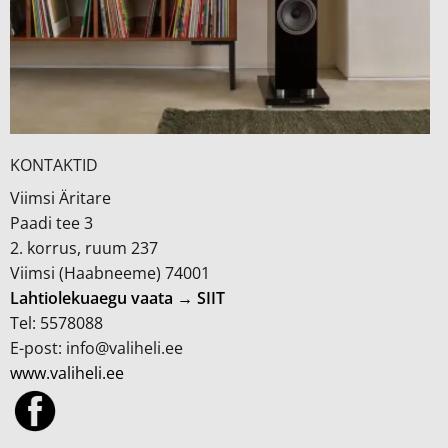
KONTAKTID
Viimsi Äritare
Paadi tee 3
2. korrus, ruum 237
Viimsi (Haabneeme) 74001
Lahtiolekuaegu vaata → SIIT
Tel: 5578088
E-post: info@valiheli.ee
www.valiheli.ee