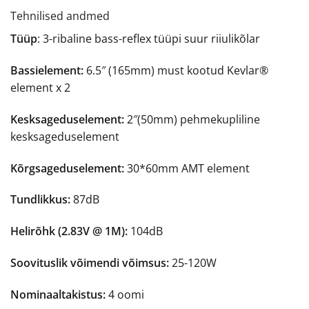
Tehnilised andmed
Tüüp
: 3-ribaline bass-reflex tüüpi suur riiulikõlar
Bassielement:
6.5″ (165mm) must kootud Kevlar®
element x 2
Kesksageduselement:
2″(50mm) pehmekupliline
kesksageduselement
Kõrgsageduselement:
30*60mm AMT element
Tundlikkus:
87dB
Helirõhk (2.83V @ 1M):
104dB
Soovituslik võimendi võimsus:
25-120W
Nominaaltakistus:
4 oomi