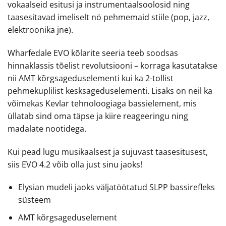
vokaalseid esitusi ja instrumentaalsoolosid ning
taasesitavad imeliselt nö pehmemaid stiile (pop, jazz,
elektroonika jne).
Wharfedale EVO kõlarite seeria teeb soodsas
hinnaklassis tõelist revolutsiooni – korraga kasutatakse
nii AMT kõrgsageduselementi kui ka 2-tollist
pehmekuplilist kesksageduselementi. Lisaks on neil ka
võimekas Kevlar tehnoloogiaga bassielement, mis
üllatab sind oma täpse ja kiire reageeringu ning
madalate nootidega.
Kui pead lugu musikaalsest ja sujuvast taasesitusest,
siis EVO 4.2 võib olla just sinu jaoks!
Elysian mudeli jaoks väljatöötatud SLPP bassirefleks
süsteem
AMT kõrgsageduselement