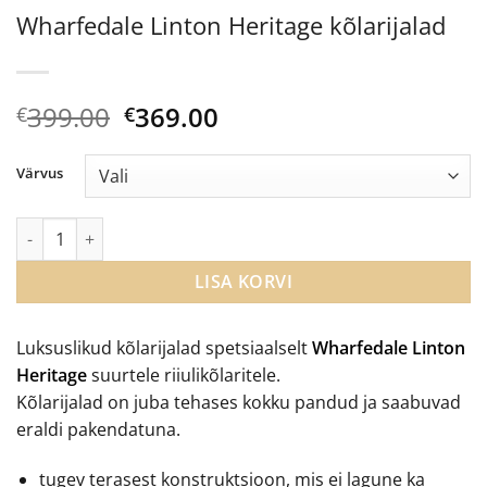
Wharfedale Linton Heritage kõlarijalad
Algne
Current
399.00
369.00
€
€
hind
price
oli:
is:
Värvus
€399.00.
€369.00.
Wharfedale Linton Heritage kõlarijalad kogus
LISA KORVI
Luksuslikud kõlarijalad spetsiaalselt
Wharfedale Linton
Heritage
suurtele riiulikõlaritele.
Kõlarijalad on juba tehases kokku pandud ja saabuvad
eraldi pakendatuna.
tugev terasest konstruktsioon, mis ei lagune ka