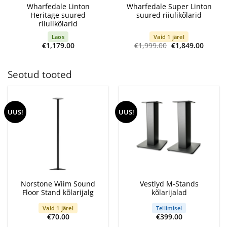
Wharfedale Linton
Wharfedale Super Linton
Heritage suured
suured riiulikõlarid
riiulikõlarid
Laos
Vaid 1 järel
Algne
Curren
€
1,179.00
€
1,999.00
€
1,849.00
hind
price
oli:
is:
€1,999.00.
€1,849
Seotud tooted
UUS!
UUS!
Norstone Wiim Sound
Vestlyd M-Stands
Floor Stand kõlarijalg
kõlarijalad
Vaid 1 järel
Tellimisel
€
70.00
€
399.00