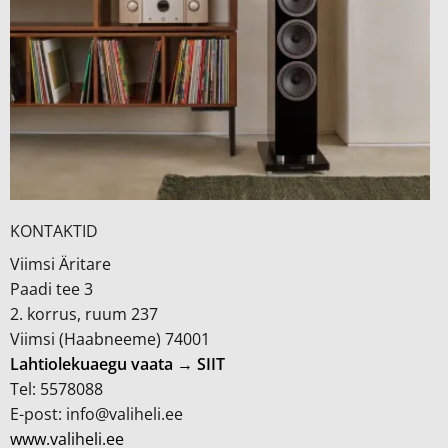
KONTAKTID
Viimsi Äritare
Paadi tee 3
2. korrus, ruum 237
Viimsi (Haabneeme) 74001
Lahtiolekuaegu vaata → SIIT
Tel: 5578088
E-post: info@valiheli.ee
www.valiheli.ee