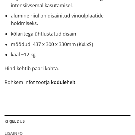
intensiivsemal kasutamisel.
alumine riiul on disainitud vinüülplaatide
hoidmiseks.
kõlaritega ühtlustatud disain
mõõdud: 437 x 300 x 330mm (KxLxS)
kaal ~12 kg
Hind kehtib paari kohta.
Rohkem infot tootja
kodulehelt
.
KIRJELDUS
LISAINFO