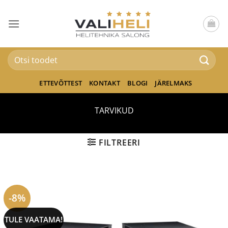
Skip
to
content
Otsi:
ETTEVÕTTEST
KONTAKT
BLOGI
JÄRELMAKS
TARVIKUD
FILTREERI
-8%
TULE VAATAMA!