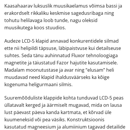
Kaasahaarav luksuslik muusikaelamus võimsa bassi ja
erakordselt rikkaliku keskmise sagedusribaga ning
tohutu helilavaga loob tunde, nagu oleksid
muusikutega koos stuudios.
Audeze LCD-5 klapid annavad konkurentidele silmad
ette nii helipildi täpsuse, läbipaistvuse kui detailseuse
suhtes. Seda tänu auhinnatud Fluxor tehnoloogiaga
magnetite ja täiustatud Fazor hajutite kasutamisele.
Madalam moonutustase ja avar ning “elusam” heli
muudavad need klapid ihaldusväärseks ka kõige
kogenuma heligurmaani silmis.
Suuremõõduliste klappide kohta tunduvad LCD-5 peas
üllatavalt kerged ja äärmiselt mugavad, mida on lausa
lust päevast päeva kanda kartmata, et kõrvad üle
kuumeneksid või pea väsiks. Konstruktsioonis
kasutatud magneesium ja alumiinium tagavad detailide