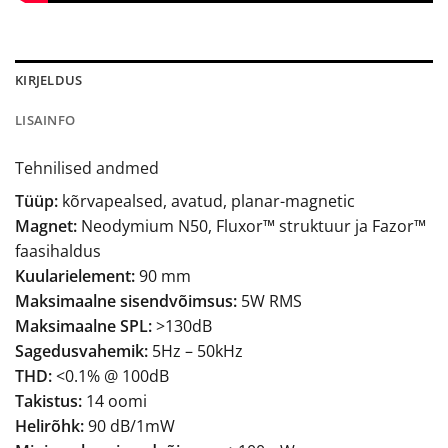
KIRJELDUS
LISAINFO
Tehnilised andmed
Tüüp:
kõrvapealsed, avatud, planar-magnetic
Magnet:
Neodymium N50, Fluxor™ struktuur ja Fazor™
faasihaldus
Kuularielement:
90 mm
Maksimaalne sisendvõimsus:
5W RMS
Maksimaalne SPL:
>130dB
Sagedusvahemik:
5Hz – 50kHz
THD:
<0.1% @ 100dB
Takistus:
14 oomi
Helirõhk:
90 dB/1mW