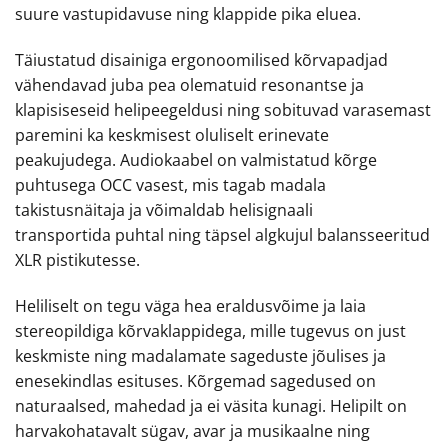
suure vastupidavuse ning klappide pika eluea.
Täiustatud disainiga ergonoomilised kõrvapadjad
vähendavad juba pea olematuid resonantse ja
klapisiseseid helipeegeldusi ning sobituvad varasemast
paremini ka keskmisest oluliselt erinevate
peakujudega. Audiokaabel on valmistatud kõrge
puhtusega OCC vasest, mis tagab madala
takistusnäitaja ja võimaldab helisignaali
transportida puhtal ning täpsel algkujul balansseeritud
XLR pistikutesse.
Heliliselt on tegu väga hea eraldusvõime ja laia
stereopildiga kõrvaklappidega, mille tugevus on just
keskmiste ning madalamate sageduste jõulises ja
enesekindlas esituses. Kõrgemad sagedused on
naturaalsed, mahedad ja ei väsita kunagi. Helipilt on
harvakohatavalt sügav, avar ja musikaalne ning