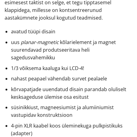
esimesest taktist on selge, et tegu tipptasemel
klappidega, millesse on kontsentreerunud
aastakümnete jooksul kogutud teadmised.
avatud tüüpi disain
uus
planar-magnetic
kõlarielement ja magnet
suurendavad produtseeritava heli
sagedusvahemikku
1/3 võiksema kaaluga kui LCD-4!
nahast peapael vähendab survet pealaele
kõrvapatjade uuendatud disain parandab oluliselt
kesksageduse ülemise osa esitust
süsinikkiust, magneesiumist ja alumiiniumist
vastupidav konstruktsioon
4-pin XLR kaabel koos üleminekuga pulkpistikuks
(adapter)