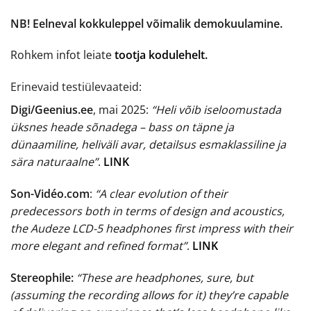
NB! Eelneval kokkuleppel võimalik demokuulamine.
Rohkem infot leiate
tootja kodulehelt.
Erinevaid testiülevaateid:
Digi/Geenius.ee
, mai 2025:
“Heli võib iseloomustada
üksnes heade sõnadega – bass on täpne ja
dünaamiline, heliväli avar, detailsus esmaklassiline ja
sära naturaalne”
.
LINK
Son-Vidéo.com
:
“A clear evolution of their
predecessors both in terms of design and acoustics,
the Audeze LCD-5 headphones first impress with their
more elegant and refined format”
.
LINK
Stereophile:
“These are headphones, sure, but
(assuming the recording allows for it) they’re capable