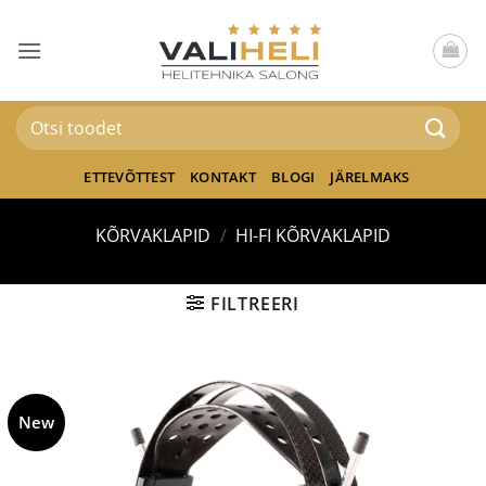
Skip
to
content
Otsi:
ETTEVÕTTEST
KONTAKT
BLOGI
JÄRELMAKS
KÕRVAKLAPID
/
HI-FI KÕRVAKLAPID
FILTREERI
New