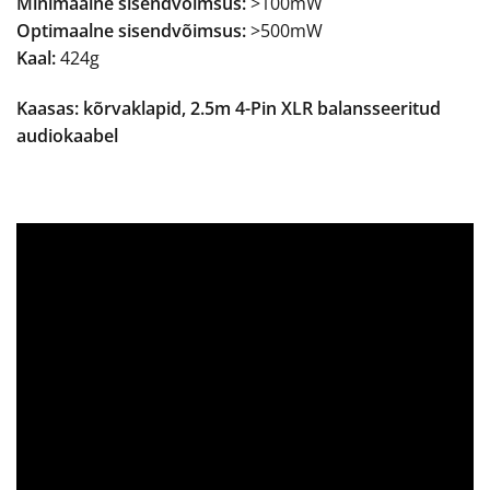
Minimaalne sisendvõimsus:
>100mW
Optimaalne sisendvõimsus:
>500mW
Kaal:
424g
Kaasas: kõrvaklapid, 2.5m 4-Pin XLR balansseeritud
audiokaabel