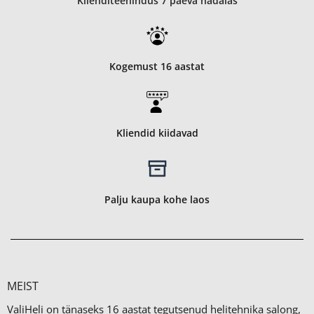
Klienditeenindus 7 päeva nädalas
Kogemust 16 aastat
Kliendid kiidavad
Palju kaupa kohe laos
MEIST
ValiHeli on tänaseks 16 aastat tegutsenud helitehnika salong,