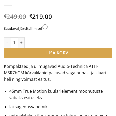
Algne
Current
249.00
219.00
€
€
hind
price
oli:
is:
Saadaval järeltellimisel
€249.00.
€219.00.
Audio-Technica ATH-MSR7b kõrvaklapid kogus
LISA KORVI
Kompaktsed ja ülimugavad Audio-Technica ATH-
MSR7bGM kõrvaklapid pakuvad väga puhast ja klaari
heli ning võimast esitus.
45mm True Motion kuularielement moonutuste
vabaks esituseks
lai sagedusvahemik
mitmekihiline õhusummutustehnoloogia klappide