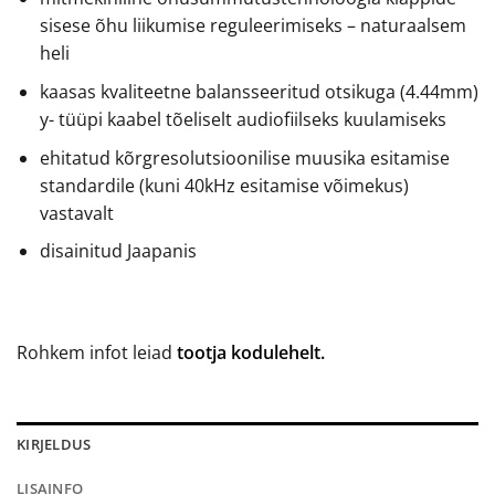
sisese õhu liikumise reguleerimiseks – naturaalsem
heli
kaasas kvaliteetne balansseeritud otsikuga (4.44mm)
y- tüüpi kaabel tõeliselt audiofiilseks kuulamiseks
ehitatud kõrgresolutsioonilise muusika esitamise
standardile (kuni 40kHz esitamise võimekus)
vastavalt
disainitud Jaapanis
Rohkem infot leiad
tootja kodulehelt.
KIRJELDUS
LISAINFO