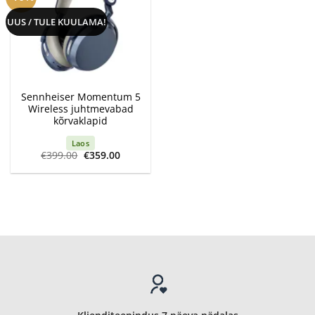
UUS / TULE KUULAMA!
Sennheiser Momentum 5
Wireless juhtmevabad
kõrvaklapid
Laos
Algne
Current
€
399.00
€
359.00
hind
price
oli:
is:
€399.00.
€359.00.