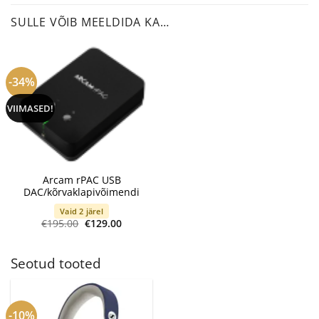
SULLE VÕIB MEELDIDA KA…
-34%
VIIMASED!
Arcam rPAC USB
DAC/kõrvaklapivõimendi
Vaid 2 järel
Algne
Current
€
195.00
€
129.00
hind
price
oli:
is:
€195.00.
€129.00.
Seotud tooted
-10%