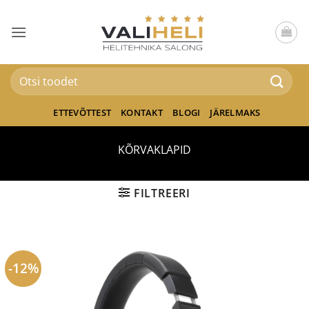
Skip
to
content
Otsi:
ETTEVÕTTEST
KONTAKT
BLOGI
JÄRELMAKS
KÕRVAKLAPID
FILTREERI
-12%