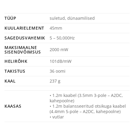
TÜÜP
suletud, dünaamilised
KUULARIELEMENT
45mm
SAGEDUSVAHEMIK
5 – 50,000Hz
MAKSIMAALNE
2000 mW
SISENDVÕIMSUS
HELIRÕHK
101dB/mW
TAKISTUS
36 oomi
KAAL
237 g
• 1.2m kaabel (3.5mm 3-pole – A2DC,
kahepoolne)
KAASAS
• 1.2m balansseeritud otsikuga kaabel
(4.4mm 5-pole – A2DC, kahepoolne)
• vutlar