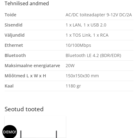
Tehnilised andmed
Toide
AC/DC toiteadapter 9-12V DC/2A
Sisendid
1 x LAN, 1 x USB 2.0
Väljundid
1 x TOS Link, 1 x RCA
Ethernet
10/100Mbps
Bluetooth
Bluetooth LE 4.2 (BDR/EDR)
Maksimaalne energiatarve
20W
Mõõtmed L x W x H
150x150x30 mm
Kaal
1180 gr
Seotud tooted
DEMO!