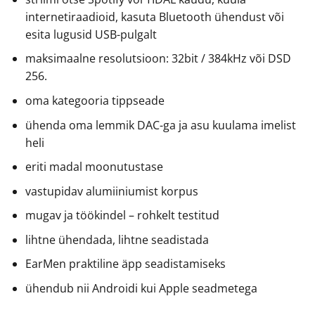
internetiraadioid, kasuta Bluetooth ühendust või
esita lugusid USB-pulgalt
maksimaalne resolutsioon: 32bit / 384kHz või DSD
256.
oma kategooria tippseade
ühenda oma lemmik DAC-ga ja asu kuulama imelist
heli
eriti madal moonutustase
vastupidav alumiiniumist korpus
mugav ja töökindel – rohkelt testitud
lihtne ühendada, lihtne seadistada
EarMen praktiline äpp seadistamiseks
ühendub nii Androidi kui Apple seadmetega