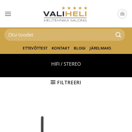
Skip
to
content
Otsi:
ETTEVÕTTEST
KONTAKT
BLOGI
JÄRELMAKS
HIFI / STEREO
FILTREERI