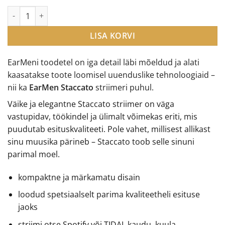
EarMen Staccato kompaktne ja auhinnatud striimer kogus
LISA KORVI
EarMeni toodetel on iga detail läbi mõeldud ja alati
kaasatakse toote loomisel uuenduslike tehnoloogiaid –
nii ka
EarMen Staccato
striimeri puhul.
Väike ja elegantne Staccato striimer on väga
vastupidav, töökindel ja ülimalt võimekas eriti, mis
puudutab esituskvaliteeti. Pole vahet, millisest allikast
sinu muusika pärineb – Staccato toob selle sinuni
parimal moel.
kompaktne ja märkamatu disain
loodud spetsiaalselt parima kvaliteetheli esituse
jaoks
striimi otse Spotify või TIDAL kaudu, kuula