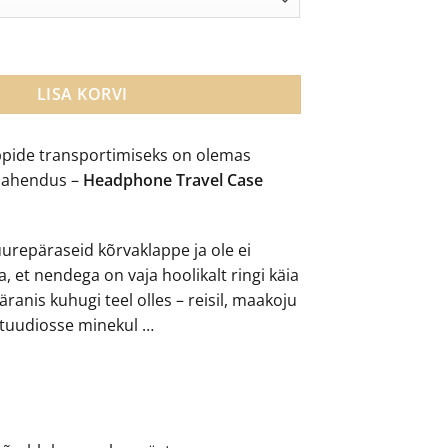
Travel Case vutlar kogus
LISA KORVI
ppide transportimiseks on olemas
l lahendus –
Headphone Travel Case
urepäraseid kõrvaklappe ja ole ei
 et nendega on vaja hoolikalt ringi käia
äranis kuhugi teel olles – reisil, maakoju
stuudiosse minekul …