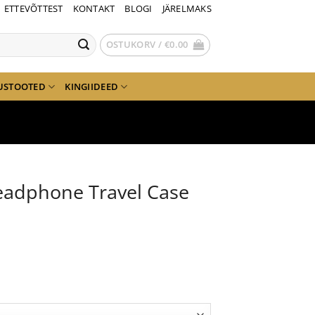
ETTEVÕTTEST
KONTAKT
BLOGI
JÄRELMAKS
OSTUKORV /
€
0.00
USTOOTED
KINGIIDEED
eadphone Travel Case