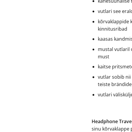
kahesuunalise
vutlari see era
kõrvaklappide 
kinnitusribad
kaasas kandmis
mustal vutlaril
must
kaitse pritsmet
vutlar sobib nii
teiste brändide
vutlari väliskül
Headphone Trave
sinu kõrvaklappe 