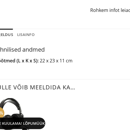
Rohkem infot lei
JELDUS
LISAINFO
hnilised andmed
õtmed (L x K x S):
22 x 23 x 11 cm
ULLE VÕIB MEELDIDA KA…
0%
E KUULAMA! LÕPUMÜÜK
+