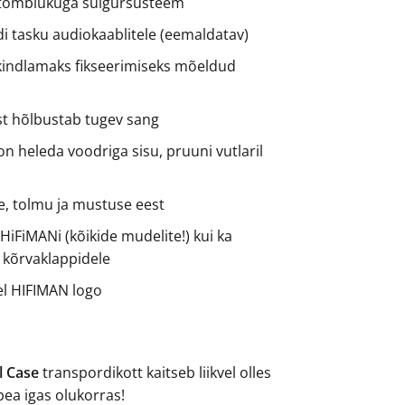
 tõmblukuga sulgursüsteem
ldi tasku audiokaablitele (eemaldatav)
kindlamaks fikseerimiseks mõeldud
t hõlbustab tugev sang
 on heleda voodriga sisu, pruuni vutlaril
e, tolmu ja mustuse eest
 HiFiMANi (kõikide mudelite!) kui ka
 kõrvaklappidele
jel HIFIMAN logo
l Case
transpordikott kaitseb liikvel olles
pea igas olukorras!