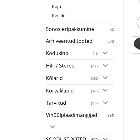
Koju
Reisile
Sonos eripakkumine
(5)
Arhiveeritud tooted
(368)
Kodukino
(46)
HiFi / Stereo
(233)
Kõlarid
(466)
Kõrvaklapid
(328)
Tarvikud
(279)
Vinüülplaadimängijad
(294)
SOODUSTOOTED
(529)