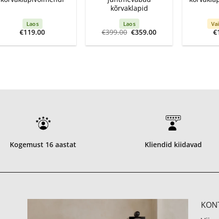
kõrvaklapid
Laos
Laos
Vai
Algne
Current
€
119.00
€
399.00
€
359.00
€
hind
price
oli:
is:
€399.00.
€359.00.
Kogemust 16 aastat
Kliendid kiidavad
KON