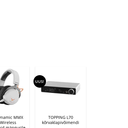
UUS!
+
ynamic MMX
TOPPING L70
 Wireless
kõrvaklapivõimendi
pid mängurile