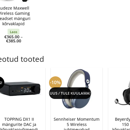
udeze Maxwell
ireless Gaming
eadset mänguri
kõrvaklapid
Laos
€
365.00
–
Price
€
385.00
range:
€365.00
through
€385.00
eotud tooted
-10%
S!
UUS / TULE KUULAMA!
+
+
+
TOPPING DX1 II
Sennheiser Momentum
Beyerd
mängurite DAC ja
5 Wireless
150
kõrvaklapivõimendi
juhtmevabad
kõrvakla