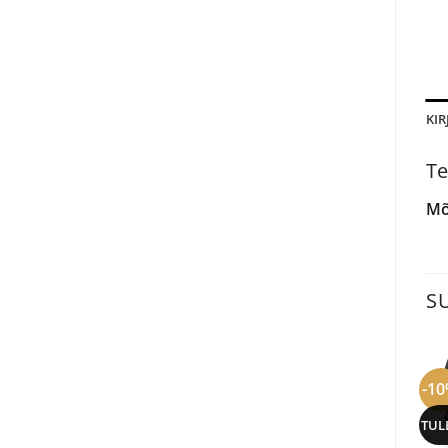
KIR
Te
Mõ
S
-1
TUL