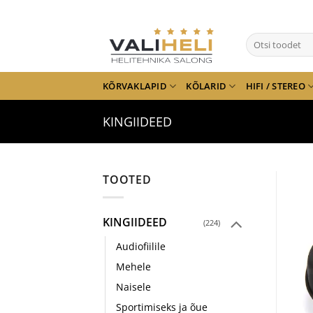
Skip
to
Otsi:
content
KÕRVAKLAPID
KÕLARID
HIFI / STEREO
KINGIIDEED
TOOTED
KINGIIDEED
(224)
Audiofiilile
Mehele
Naisele
Sportimiseks ja õue