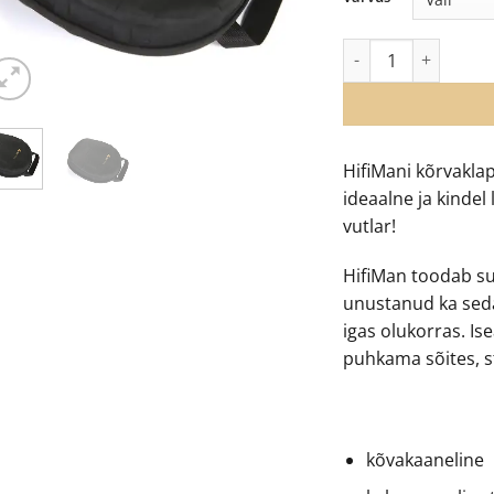
Hifiman Headphone 
HifiMani kõrvakla
ideaalne ja kinde
vutlar!
HifiMan toodab su
unustanud ka seda,
igas olukorras. Ise
puhkama sõites, 
kõvakaaneline