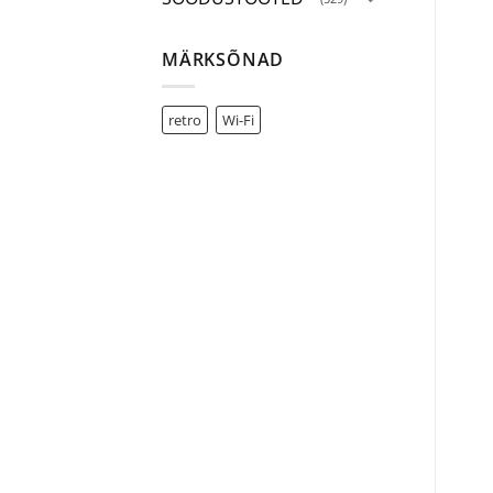
MÄRKSÕNAD
retro
Wi-Fi