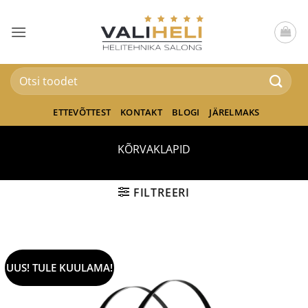
Skip
to
content
Otsi:
ETTEVÕTTEST
KONTAKT
BLOGI
JÄRELMAKS
KÕRVAKLAPID
FILTREERI
UUS! TULE KUULAMA!