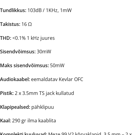
Tundlikkus:
103dB / 1KHz, 1mW
Takistus:
16 Ω
THD:
<0.1% 1 kHz juures
Sisendvõimsus:
30mW
Maks sisendvõimsus:
50mW
Audiokaabel:
eemaldatav Kevlar OFC
Pistik:
2 x 3.5mm TS jack kullatud
Klapipealsed:
pähklipuu
Kaal:
290 gr ilma kaablita
Komplekti kuuluvad:
Meze 99 V2 kõrvaklapid, 3,5 mm – 2 x