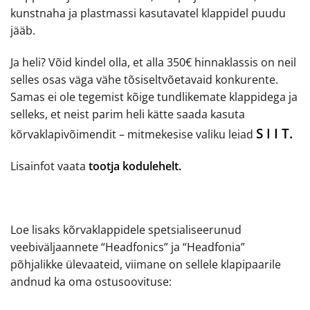
kunstnaha ja plastmassi kasutavatel klappidel puudu
jääb.
Ja heli? Võid kindel olla, et alla 350€ hinnaklassis on neil
selles osas väga vähe tõsiseltvõetavaid konkurente.
Samas ei ole tegemist kõige tundlikemate klappidega ja
selleks, et neist parim heli kätte saada kasuta
S I I T.
kõrvaklapivõimendit – mitmekesise valiku leiad
Lisainfot vaata
tootja kodulehelt.
Loe lisaks kõrvaklappidele spetsialiseerunud
veebiväljaannete “Headfonics” ja “Headfonia”
põhjalikke ülevaateid, viimane on sellele klapipaarile
andnud ka oma ostusoovituse: