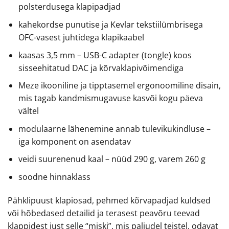
polsterdusega klapipadjad
kahekordse punutise ja Kevlar tekstiilümbrisega
OFC-vasest juhtidega klapikaabel
kaasas 3,5 mm – USB-C adapter (tongle) koos
sisseehitatud DAC ja kõrvaklapivõimendiga
Meze ikooniline ja tipptasemel ergonoomiline disain,
mis tagab kandmismugavuse kasvõi kogu päeva
vältel
modulaarne lähenemine annab tulevikukindluse –
iga komponent on asendatav
veidi suurenenud kaal – nüüd 290 g, varem 260 g
soodne hinnaklass
Pähklipuust klapiosad, pehmed kõrvapadjad kuldsed
või hõbedased detailid ja terasest peavõru teevad
klappidest just selle “miski”, mis paljudel teistel, odavat