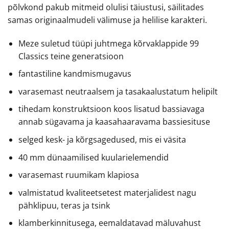
põlvkond pakub mitmeid olulisi täiustusi, säilitades
samas originaalmudeli välimuse ja helilise karakteri.
Meze suletud tüüpi juhtmega kõrvaklappide 99
Classics teine generatsioon
fantastiline kandmismugavus
varasemast neutraalsem ja tasakaalustatum helipilt
tihedam konstruktsioon koos lisatud bassiavaga
annab sügavama ja kaasahaaravama bassiesituse
selged kesk- ja kõrgsagedused, mis ei väsita
40 mm dünaamilised kuularielemendid
varasemast ruumikam klapiosa
valmistatud kvaliteetsetest materjalidest nagu
pähklipuu, teras ja tsink
klamberkinnitusega, eemaldatavad mäluvahust