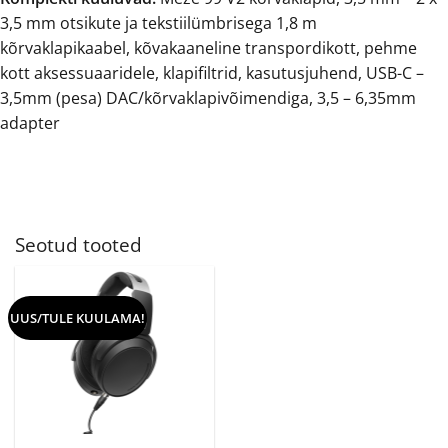
3,5 mm otsikute ja tekstiilümbrisega 1,8 m
kõrvaklapikaabel, kõvakaaneline transpordikott, pehme
kott aksessuaaridele, klapifiltrid, kasutusjuhend, USB-C –
3,5mm (pesa) DAC/kõrvaklapivõimendiga, 3,5 – 6,35mm
adapter
Seotud tooted
UUS/TULE KUULAMA!