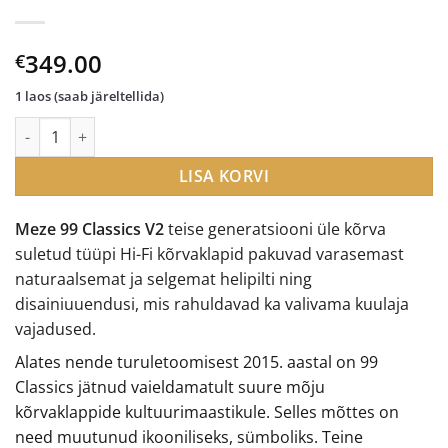
349.00
€
1 laos (saab järeltellida)
Meze Audio 99 Classics V2 kõrvaklapid kogus
LISA KORVI
Meze 99 Classics
V2
teise generatsiooni üle kõrva
suletud tüüpi Hi-Fi kõrvaklapid pakuvad varasemast
naturaalsemat ja selgemat helipilti ning
disainiuuendusi, mis rahuldavad ka valivama kuulaja
vajadused.
Alates nende turuletoomisest 2015. aastal on 99
Classics jätnud vaieldamatult suure mõju
kõrvaklappide kultuurimaastikule. Selles mõttes on
need muutunud ikooniliseks, sümboliks. Teine