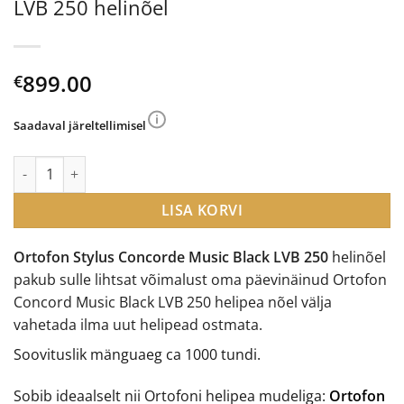
LVB 250 helinõel
899.00
€
Saadaval järeltellimisel
Ortofon Stylus Concorde Music Black LVB 250 helinõel kogus
LISA KORVI
Ortofon Stylus Concorde Music Black LVB 250
helinõel
pakub sulle lihtsat võimalust oma päevinäinud Ortofon
Concord Music Black LVB 250 helipea nõel välja
vahetada ilma uut helipead ostmata.
Soovituslik mänguaeg ca 1000 tundi.
Sobib ideaalselt nii Ortofoni helipea mudeliga:
Ortofon