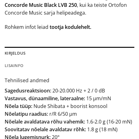
Concorde Music Black LVB 250
, kui ka teiste Ortofon
Concorde Music sarja helipeadega.
Rohkem infot leiad
tootja kodulehelt.
KIRJELDUS
LISAINFO
Tehnilised andmed
Sagedusreaktsioon:
20-20.000 Hz + 2 / 0 dB
Vastavus, dünaamiline, lateraalne:
15 µm/mN
Nõela tüüp:
Nude Shibata + boorist konsool
Nõelatipu raadius:
r/R 6/50 µm
Nõelale avaldatava rõhu vahemik:
1.6-2.0 g (16-20 mN)
Soovitatav nõelale avaldatav rõhk:
1.8 g (18 mN)
Nõela lugemisnurk:
20°