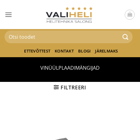
Skip
to
content
Otsi:
ETTEVÕTTEST
KONTAKT
BLOGI
JÄRELMAKS
VINÜÜLPLAADIMÄNGIJAD
FILTREERI