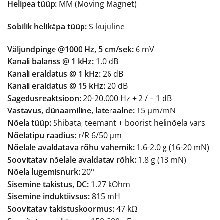
Helipea tüüp:
MM (Moving Magnet)
Sobilik helikäpa tüüp:
S-kujuline
Väljundpinge @1000 Hz, 5 cm/sek:
6 mV
Kanali balanss @ 1 kHz:
1.0 dB
Kanali eraldatus @ 1 kHz:
26 dB
Kanali eraldatus @ 15 kHz:
20 dB
Sagedusreaktsioon:
20-20.000 Hz + 2 / – 1 dB
Vastavus, dünaamiline, lateraalne:
15 µm/mN
Nõela tüüp:
Shibata, teemant + boorist helinõela vars
Nõelatipu raadius:
r/R 6/50 µm
Nõelale avaldatava rõhu vahemik:
1.6-2.0 g (16-20 mN)
Soovitatav nõelale avaldatav rõhk:
1.8 g (18 mN)
Nõela lugemisnurk:
20°
Sisemine takistus, DC:
1.27 kOhm
Sisemine induktiivsus:
815 mH
Soovitatav takistuskoormus:
47
kΩ