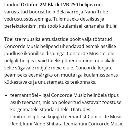
loodud
Ortofon 2M Black LVB 250
helipea
on
varustatud boorist helinõela varre ja Nano Tube
vedrustussüsteemiga. Tulemuseks detailsus ja
perfektsionism, mis toob kuulamisel kananaha ihule!
Tõeliste muusika entusiastide poolt välja töötatud
Concorde Music helipead ühendavad esmaklassilise
jõudluse ikoonilise disainiga. Concorde Music ei ole
pelgalt helipea, vaid täielik pühendumine muusikale,
selle sügavale mõjule meie elule. Concorde loojate
peamiseks eesmärgiks on muuta iga kuulamisseanss
kütkestavaks ja unustamatuks teekonnaks.
teemantnõel – igal Concorde Music helinõela tipus
asub teemant, mis on poleeritud vastavalt tööstuse
kõrgeimatele standarditele. Ulatudes
liimitud elliptilise kujuga teemantist Concorde Music
Redil, kuni Nude Shibata teemantini Concorde Music