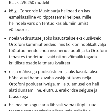
Black LVB 250 mudelil
kõigil Concorde Music sarja helipead on kas
esmaklassiline või tipptasemel helipea, mille
helinõela vars on tehtud kas alumiiniumist
või boorist
nõela vedrustuse jaoks kasutatakse eksklusiivseid
Ortofoni kummiühendeid, mis kõik on hoolikalt välja
töötatud nende enda inseneride poolt ja ka Ortofoni
tehastes toodetud – vaid nii on võimalik tagada
kriitiliste osade laitmatu kvaliteet
nelja mähisega poolisüsteemi jaoks kasutatakse
hõbetatud hapnikuvaba vaskjuhti koos nelja
Ortofoni poolusetihvtiga, mille tulemusel on heli
alati dünaamiline, elutruu, erakordse selguse ja
täpsusega
helipea on kogu sarja läbivalt sama tüüpi – uue