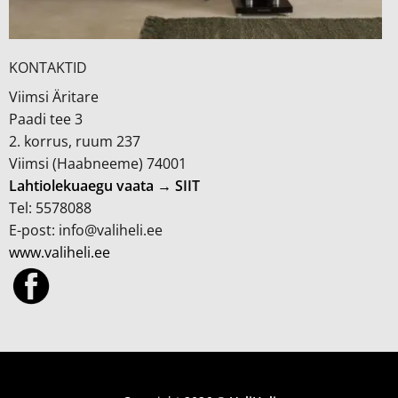
KONTAKTID
Viimsi Äritare
Paadi tee 3
2. korrus, ruum 237
Viimsi (Haabneeme) 74001
Lahtiolekuaegu vaata → SIIT
Tel: 5578088
E-post: info@valiheli.ee
www.valiheli.ee
MÜÜGITINGIMUSED JA PRIVAATSUSPOLIITIKA