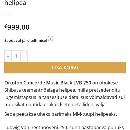
helipea
999.00
€
Saadaval järeltellimisel
Ortofon Concorde Music Black LVB 250 helipea kogus
LISA KORVI
Ortofon Concorde Music Black LVB 250
on õhukese
Shibata teemantnõelaga helipea, mille pretsedenditu
lugemistäpsus ja taasesituse detailsus võimaldavad sul
muusikat nautida erakordsete detailideni välja.
Seda peetakse üheks parimaks MM-tüüpi helipeaks.
Ludwig Van Beethooveni 250. sünniaastapäeva puhuks