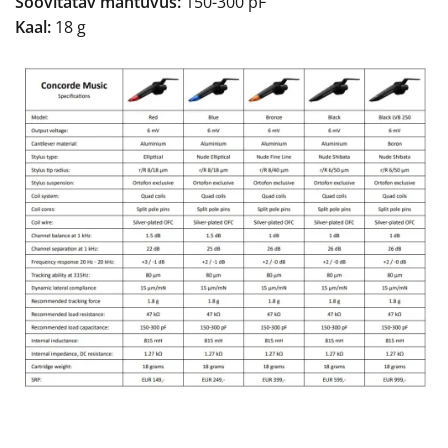
Soovitatav mahtuvus:
150-300 pF
Kaal:
18 g