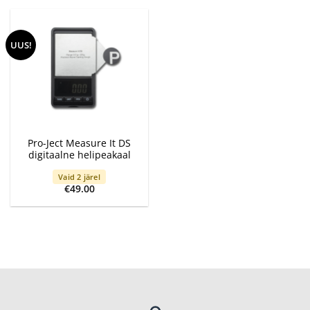
UUS!
Pro-Ject Measure It DS
digitaalne helipeakaal
Vaid 2 järel
€
49.00