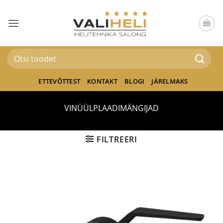
Skip
to
content
Otsi:
ETTEVÕTTEST
KONTAKT
BLOGI
JÄRELMAKS
VINÜÜLPLAADIMÄNGIJAD
FILTREERI