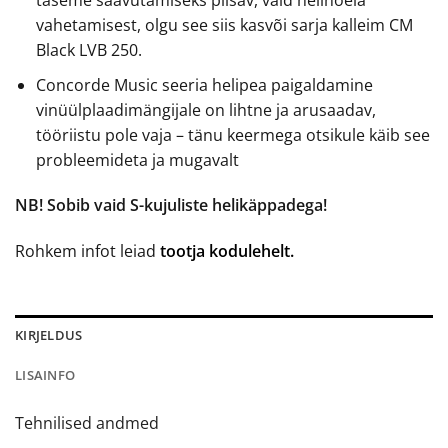
taseme saavutamiseks piisav, vaid helinõela
vahetamisest, olgu see siis kasvõi sarja kalleim CM
Black LVB 250.
Concorde Music seeria helipea paigaldamine
vinüülplaadimängijale on lihtne ja arusaadav,
tööriistu pole vaja – tänu keermega otsikule käib see
probleemideta ja mugavalt
NB! Sobib vaid S-kujuliste helikäppadega!
Rohkem infot leiad
tootja kodulehelt.
KIRJELDUS
LISAINFO
Tehnilised andmed