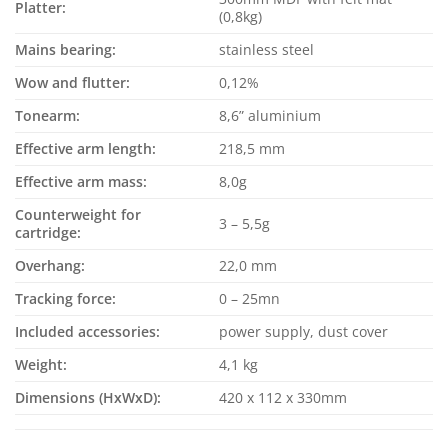
Platter:
(0,8kg)
Mains bearing:
stainless steel
Wow and flutter:
0,12%
Tonearm:
8,6” aluminium
Effective arm length:
218,5 mm
Effective arm mass:
8,0g
Counterweight for
3 – 5,5g
cartridge:
Overhang:
22,0 mm
Tracking force:
0 – 25mn
Included accessories:
power supply, dust cover
Weight:
4,1 kg
Dimensions (HxWxD):
420 x 112 x 330mm