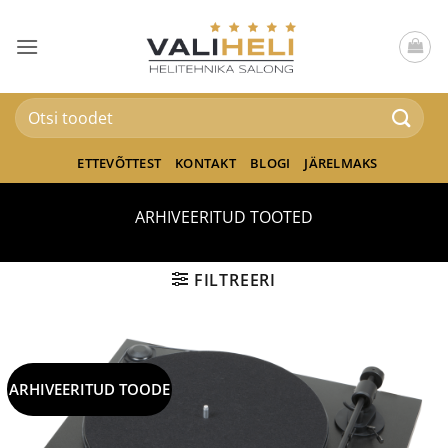
Skip
to
content
Otsi:
ETTEVÕTTEST
KONTAKT
BLOGI
JÄRELMAKS
ARHIVEERITUD TOOTED
FILTREERI
ARHIVEERITUD TOODE