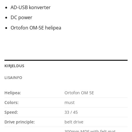
AD-USB konverter
DC power
Ortofon OM-5E helipea
KIRJELDUS
LISAINFO
Helipea:
Ortofon OM 5E
Colors:
must
Speed:
33 / 45
Drive principle:
belt drive
300mm MDF with felt mat