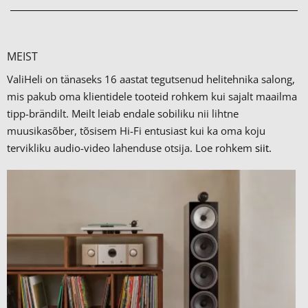
MEIST
ValiHeli on tänaseks 16 aastat tegutsenud helitehnika salong,
mis pakub oma klientidele tooteid rohkem kui sajalt maailma
tipp-brändilt.
Meilt leiab endale sobiliku nii lihtne
muusikasõber, tõsisem Hi-Fi entusiast kui ka oma koju
tervikliku audio-video lahenduse otsija. Loe rohkem
siit.