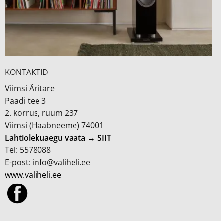
KONTAKTID
Viimsi Äritare
Paadi tee 3
2. korrus, ruum 237
Viimsi (Haabneeme) 74001
Lahtiolekuaegu vaata → SIIT
Tel: 5578088
E-post: info@valiheli.ee
www.valiheli.ee