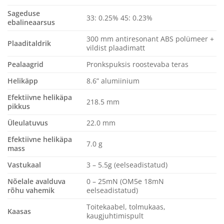
Sageduse
33: 0.25% 45: 0.23%
ebalineaarsus
300 mm antiresonant ABS polümeer +
Plaaditaldrik
vildist plaadimatt
Pealaagrid
Pronkspuksis roostevaba teras
Helikäpp
8.6” alumiinium
Efektiivne helikäpa
218.5 mm
pikkus
Üleulatuvus
22.0 mm
Efektiivne helikäpa
7.0 g
mass
Vastukaal
3 – 5.5g (eelseadistatud)
Nõelale avalduva
0 – 25mN (OM5e 18mN
rõhu vahemik
eelseadistatud)
Toitekaabel, tolmukaas,
Kaasas
kaugjuhtimispult