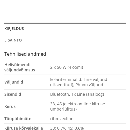
KIRJELDUS
LISAINFO
Tehnilised andmed
Helivõimendi
2 x 50 W (4 oomi)
väljundvõimsus
kõlariterminalid, Line väljund
Väljundid
(fikseeritud), Phono väljund
Sisendid
Bluetooth, 1x Line (analoog)
33, 45 (elektrooniline kiiruse
Kiirus
ümberlülitus)
Tööpõhimõte
rihmveoline
Kiiruse kõrvalekalle
33: 0.7% 45: 0.6%