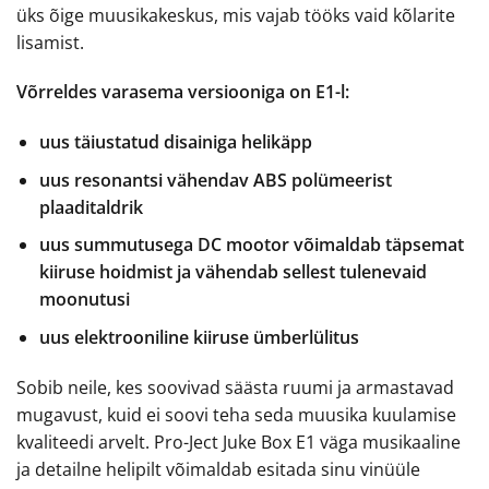
üks õige muusikakeskus, mis vajab tööks vaid kõlarite
lisamist.
Võrreldes varasema versiooniga on E1-l:
uus täiustatud disainiga helikäpp
uus resonantsi vähendav ABS polümeerist
plaaditaldrik
uus summutusega DC mootor võimaldab täpsemat
kiiruse hoidmist ja vähendab sellest tulenevaid
moonutusi
uus elektrooniline kiiruse ümberlülitus
Sobib neile, kes soovivad säästa ruumi ja armastavad
mugavust, kuid ei soovi teha seda muusika kuulamise
kvaliteedi arvelt. Pro-Ject Juke Box E1 väga musikaaline
ja detailne helipilt võimaldab esitada sinu vinüüle