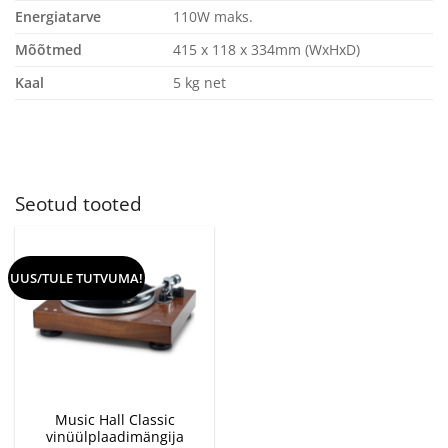
Energiatarve
110W maks.
Mõõtmed
415 x 118 x 334mm (WxHxD)
Kaal
5 kg net
Seotud tooted
UUS/TULE TUTVUMA!
Music Hall Classic
vinüülplaadimängija