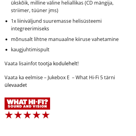
ükskõik, milline väline heliallikas (CD mängija,
striimer, tüüner jms)
1x liiniväljund suuremasse helisüsteemi
integreerimiseks
mõnusalt lihtne manuaalne kiiruse vahetamine
kaugjuhtimispult
Vaata lisainfot
tootja kodulehelt!
Vaata ka eelmise – Jukebox E – What Hi-Fi 5 tärni
ülevaadet