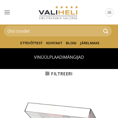
Skip
to
content
Otsi:
ETTEVÕTTEST
KONTAKT
BLOGI
JÄRELMAKS
VINÜÜLPLAADIMÄNGIJAD
FILTREERI