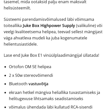
tasemel, mida ootaksid palju enam maksvalt
helisüsteemilt.
Süsteemi parendamisvõimalused läbi võimsama
toiteallika
Juke Box Highpower Supply
(valikuline) või
veelgi kvaliteetsema helipea, teevad sellest mängijast
väga ahvatleva mudeli ka juba kogenumatele
helientusiastidele.
Lase end Juke Box E1 vinüülplaadimängijal üllatada!
Ortofon OM 5E helipea
2 x 50w stereovõimendi
Bluetooth
vastuvõtja
ekraan hetkel mängiva heliallika tuvastamiseks ja
helitugevuse lihtsamaks seadistamiseks
võimalus ühendada läbi kullatud RCA-sisendi