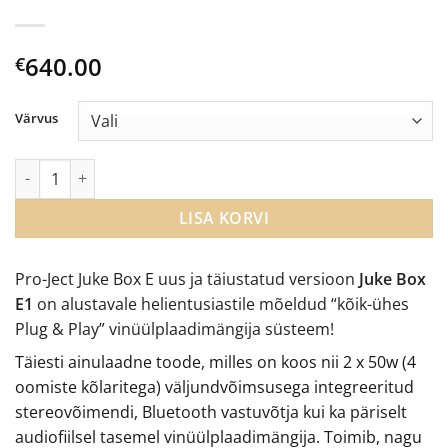
640.00
€
Värvus
Pro-Ject Juke Box E1 helivõimendiga vinüülplaadimängija kogus
LISA KORVI
Pro-Ject Juke Box E uus ja täiustatud versioon
Juke Box
E1
on alustavale helientusiastile mõeldud “kõik-ühes
Plug & Play” vinüülplaadimängija süsteem!
Täiesti ainulaadne toode, milles on koos nii 2 x 50w (4
oomiste kõlaritega) väljundvõimsusega integreeritud
stereovõimendi, Bluetooth vastuvõtja kui ka päriselt
audiofiilsel tasemel vinüülplaadimängija. Toimib, nagu