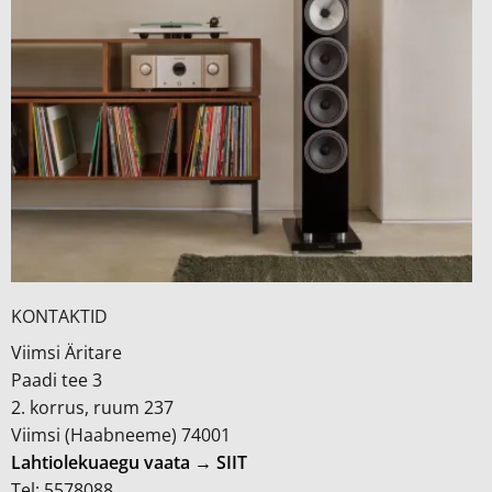
KONTAKTID
Viimsi Äritare
Paadi tee 3
2. korrus, ruum 237
Viimsi (Haabneeme) 74001
Lahtiolekuaegu vaata → SIIT
Tel: 5578088