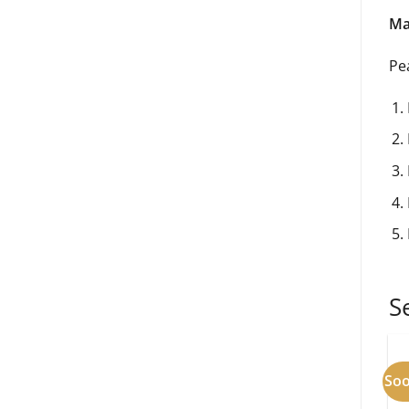
Man
Pe
S
So