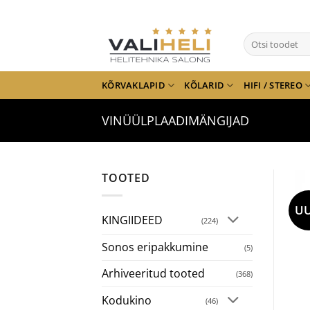
Skip
to
Otsi:
content
KÕRVAKLAPID
KÕLARID
HIFI / STEREO
VINÜÜLPLAADIMÄNGIJAD
TOOTED
UU
KINGIIDEED
(224)
Sonos eripakkumine
(5)
Arhiveeritud tooted
(368)
Kodukino
(46)