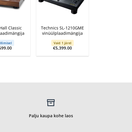
+
Hall Classic
Technics SL-1210GME
laadimängija
vinüülplaadimängija
llimisel
Vaid 1 järel
699.00
€
5,399.00
Palju kaupa kohe laos