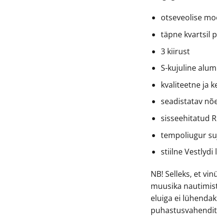
otseveolise mo
täpne kvartsil
3 kiirust
S-kujuline alum
kvaliteetne ja 
seadistatav nõ
sisseehitatud 
tempoliugur s
stiilne Vestlydi
NB! Selleks, et v
muusika nautimist 
eluiga ei lühendak
puhastusvahendit