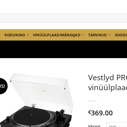
KODUKINO
VINÜÜLPLAADIMÄNGIJAD
TARVIKUD
SOOD
Vestlyd PR
vinüülplaa
S!
369.00
€
Värvus