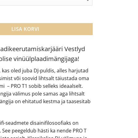
üülplaadimängija kogus
LISA KORVI
adikeerutamiskarjääri Vestlyd
lise vinüülplaadimängijaga!
 kas oled juba DJ-puldis, alles harjutad
mist või soovid lihtsalt täiustada oma
i – PRO T1 sobib selleks ideaalselt.
gija välimus pole samas aga lihtsalt
 mängija on ehitatud kestma ja taasesitab
hifi-seadmete disainifilosoofiaks on
us. See peegeldub hästi ka nende PRO T