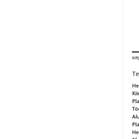
KIR
Te
He
Kii
Pla
Tö
Alu
Pla
He