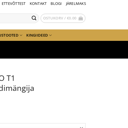
ETTEVÕTTEST
KONTAKT
BLOGI
JÄRELMAKS
OSTUKORV /
€
0.00
USTOOTED
KINGIIDEED
O T1
dimängija