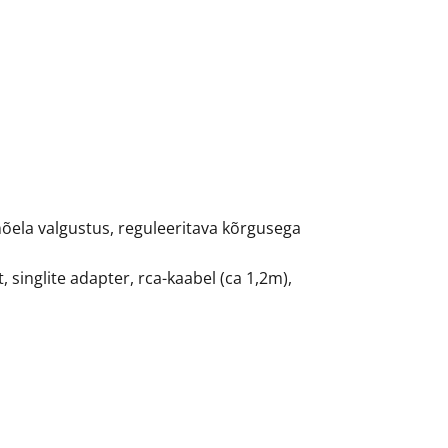
õela valgustus, reguleeritava kõrgusega
, singlite adapter, rca-kaabel (ca 1,2m),