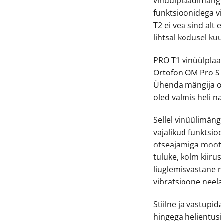
vinüülplaadimängij
funktsioonidega 
T2 ei vea sind alt 
lihtsal kodusel ku
PRO T1 vinüülplaa
Ortofon OM Pro S h
Ühenda mängija o
oled valmis heli n
Sellel vinüülimäng
vajalikud funktsio
otseajamiga mooto
tuluke, kolm kiiru
liuglemisvastane 
vibratsioone neela
Stiilne ja vastupi
hingega helientusi