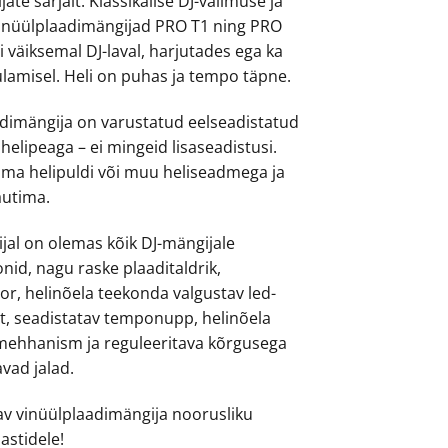
ate sarjalt. Klassikalise DJ-välimuse ja
vinüülplaadimängijad PRO T1 ning PRO
ei väiksemal DJ-laval, harjutades ega ka
ulamisel. Heli on puhas ja tempo täpne.
dimängija on varustatud eelseadistatud
elipeaga – ei mingeid lisaseadistusi.
ma helipuldi või muu heliseadmega ja
autima.
ijal on olemas kõik DJ-mängijale
onid, nagu raske plaaditaldrik,
r, helinõela teekonda valgustav led-
st, seadistatav temponupp, helinõela
mehhanism ja reguleeritava kõrgusega
vad jalad.
dav vinüülplaadimängija noorusliku
astidele!