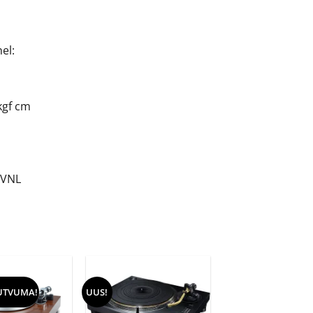
el:
kgf cm
 VNL
UTVUMA!
UUS!