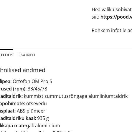
Hea valiku sobivat
siit:
https://pood.
Rohkem infot lei
JELDUS
LISAINFO
hnilised andmed
lipea:
Ortofon OM Pro S
rused (rpm):
33/45/78
aditaldrik:
kummist summutusrõngaga alumiiniumtaldrik
öpõhimõte:
otsevedu
splaat:
ABS plümeer
aditaldriku kaal:
935 g
likäpa materjal:
alumiinium