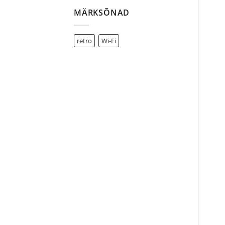
MÄRKSÕNAD
retro
Wi-Fi