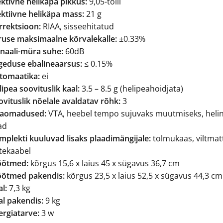
ektivne helikäpa pikkus:
9,05-tolli
ektiivne helikäpa mass:
21 g
rrektsioon:
RIAA, sisseehitatud
iruse maksimaalne kõrvalekalle:
±0.33%
gnaali-müra suhe:
60dB
geduse ebalineaarsus:
≤ 0.15%
tomaatika:
ei
ipea soovituslik kaal:
3.5 – 8.5 g (helipeahoidjata)
ovituslik nõelale avaldatav rõhk:
3
saomadused:
VTA, heebel tempo sujuvaks muutmiseks, helin
ad
mplekti kuuluvad lisaks plaadimängijale:
tolmukaas, viltmatt
itekaabel
õtmed:
kõrgus 15,6 x laius 45 x sügavus 36,7 cm
õtmed pakendis:
kõrgus 23,5 x laius 52,5 x sügavus 44,3 cm
l:
7,3 kg
al pakendis:
9 kg
ergiatarve:
3 w