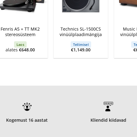
+
+
+
Fenris A5 + TT MK2
Technics SL-1500CS
Music 
stereosüsteem
vinüülplaadimängija
vinüülp
Laos
Tellimisel
Te
alates
€
648.00
€
1,149.00
€
Kogemust 16 aastat
Kliendid kiidavad