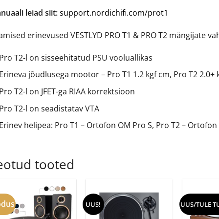
uaali leiad siit:
support.nordichifi.com/prot1
amised erinevused VESTLYD PRO T1 & PRO T2 mängijate vah
Pro T2-l on sisseehitatud PSU vooluallikas
Erineva jõudlusega mootor – Pro T1 1.2 kgf cm, Pro T2 2.0+ 
Pro T2-l on JFET-ga RIAA korrektsioon
Pro T2-l on seadistatav VTA
Erinev helipea: Pro T1 – Ortofon OM Pro S, Pro T2 – Ortofon
eotud tooted
odus
UUS!
UUS/TULE T