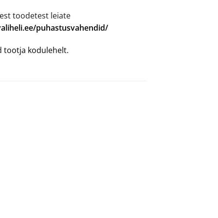
est toodetest leiate
valiheli.ee/puhastusvahendid/
ad
tootja kodulehelt.