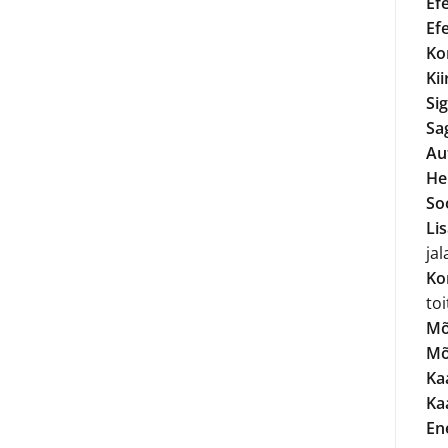
Ef
Ef
Ko
Ki
Si
Sa
Au
Hel
So
Li
jal
Ko
to
Mõ
Mõ
Kaa
Ka
En