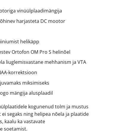
otoriga vinüülplaadimängija
 põhinev harjasteta DC mootor
iiniumist helikäpp
kestev Ortofon OM Pro S helinõel
ela liuglemisvastane mehhanism ja VTA
RIAA-korrektsioon
ujuvamaks miksimiseks
 logo mängija alusplaadil
inüülplaatidele kogunenud tolm ja mustus
ei segaks ning helipea nõela ja plaatide
s, kaalu ka vastavate
e soetamist.