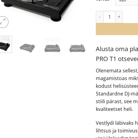
Vestlyd PRO T1 vin
Alusta oma pla
PRO T1 otseveo
Olenemata sellest,
magamistoas miksi
kodust helisüsteem
Standardne DJ-män
stiili pärast, see
kvaliteetset heli.
Vestlydi läbivaks 
lihtsus ja toimiv