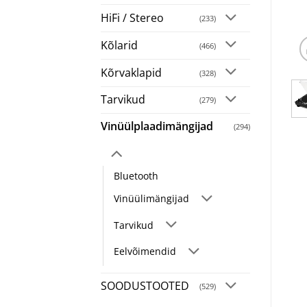
HiFi / Stereo
(233)
Kõlarid
(466)
Kõrvaklapid
(328)
Tarvikud
(279)
Vinüülplaadimängijad
(294)
Bluetooth
Vinüülimängijad
Tarvikud
Eelvõimendid
SOODUSTOOTED
(529)