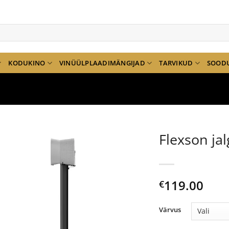
KODUKINO
VINÜÜLPLAADIMÄNGIJAD
TARVIKUD
SOOD
Flexson jal
119.00
€
Värvus