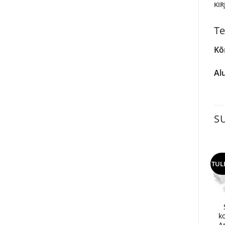
KIR
Te
Kõ
Al
S
TUL
k
A