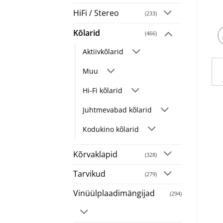
HiFi / Stereo
(233)
Kõlarid
(466)
Aktiivkõlarid
Muu
Hi-Fi kõlarid
Juhtmevabad kõlarid
Kodukino kõlarid
Kõrvaklapid
(328)
Tarvikud
(279)
Vinüülplaadimängijad
(294)