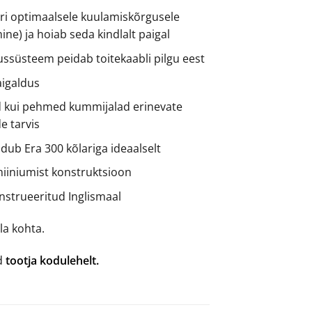
ari optimaalsele kuulamiskõrgusele
ine) ja hoiab seda kindlalt paigal
ussüsteem peidab toitekaabli pilgu eest
paigaldus
id kui pehmed kummijalad erinevate
 tarvis
dub Era 300 kõlariga ideaalselt
miiniumist konstruktsioon
onstrueeritud Inglismaal
la kohta.
ad
tootja kodulehelt.