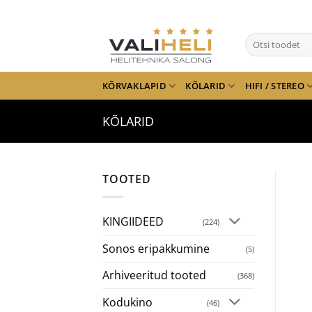
Skip
to
Otsi:
content
KÕRVAKLAPID
KÕLARID
HIFI / STEREO
KÕLARID
TOOTED
KINGIIDEED
(224)
Sonos eripakkumine
(5)
Arhiveeritud tooted
(368)
Kodukino
(46)