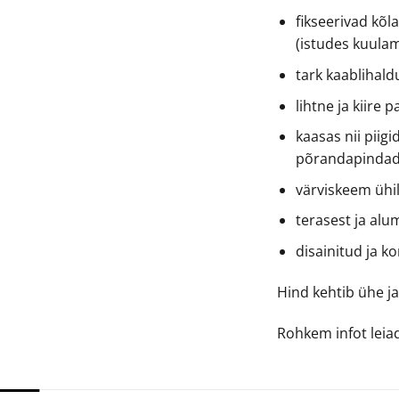
fikseerivad kõl
(istudes kuulam
tark kaablihald
lihtne ja kiire 
kaasas nii piig
põrandapindade
värviskeem ühil
terasest ja alu
disainitud ja k
Hind kehtib ühe ja
Rohkem infot lei