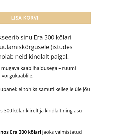
ra 300 kõlarile kogus
LISA KORVI
kseerib sinu Era 300 kõlari
uulamiskõrgusele (istudes
oiab neid kindlalt paigal.
d mugava kaablihaldusega – ruumi
ui võrgukaablile.
kupanek ei tohiks samuti kellegile üle jõu
300 kõlar kiirelt ja kindlalt ning asu
nos Era 300 kõlari
jaoks valmistatud