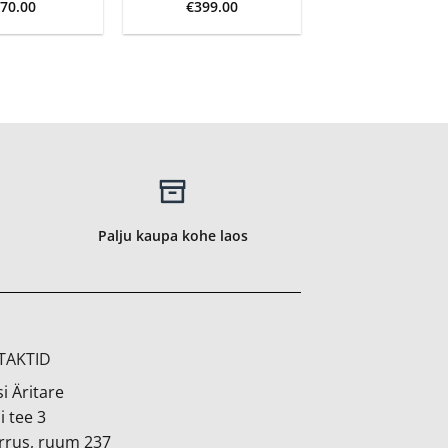
€
70.00
€
399.00
Palju kaupa kohe laos
TAKTID
i Äritare
i tee 3
orrus, ruum 237