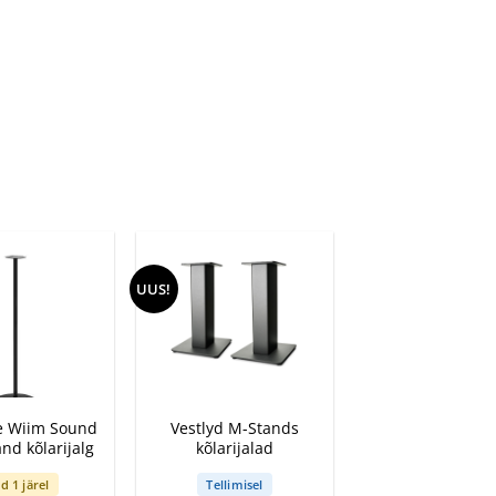
UUS!
+
e Wiim Sound
Vestlyd M-Stands
and kõlarijalg
kõlarijalad
d 1 järel
Tellimisel