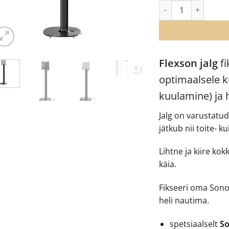
Flexson jalg Sonos E
Flexson jalg
fi
optimaalsele k
kuulamine) ja h
Jalg on varustatu
jätkub nii toite- k
Lihtne ja kiire kok
käia.
Fikseeri oma Sonos 
heli nautima.
spetsiaalselt
So