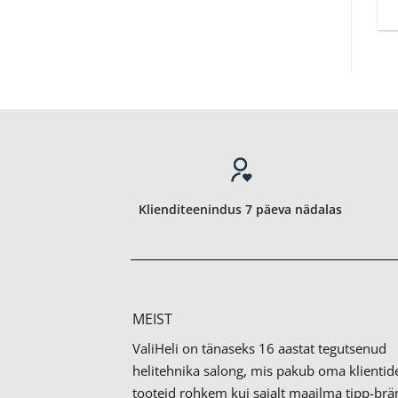
Klienditeenindus 7 päeva nädalas
MEIST
ValiHeli on tänaseks 16 aastat tegutsenud
helitehnika salong, mis pakub oma klientid
tooteid rohkem kui sajalt maailma tipp-brän