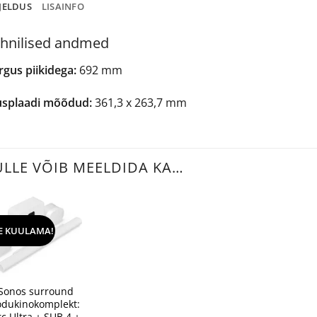
JELDUS
LISAINFO
hnilised andmed
rgus piikidega:
692 mm
usplaadi mõõdud:
361,3 x 263,7 mm
ULLE VÕIB MEELDIDA KA…
E KUULAMA!
+
Sonos surround
odukinokomplekt:
rc Ultra + SUB 4 +