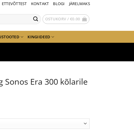
ETTEVÕTTEST
KONTAKT
BLOGI
JÄRELMAKS
OSTUKORV /
€
0.00
USTOOTED
KINGIIDEED
g Sonos Era 300 kõlarile