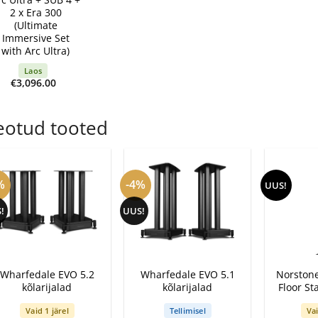
2 x Era 300
(Ultimate
Immersive Set
with Arc Ultra)
Laos
€
3,096.00
eotud tooted
%
-4%
UUS!
!
UUS!
+
+
+
Wharfedale EVO 5.2
Wharfedale EVO 5.1
Norston
kõlarijalad
kõlarijalad
Floor St
Vaid 1 järel
Tellimisel
Vai