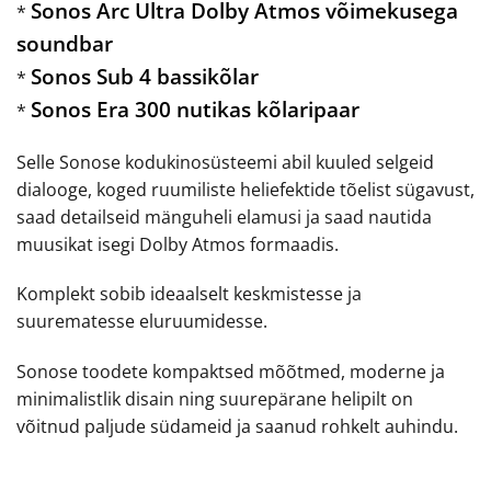
Sonos Arc Ultra Dolby Atmos võimekusega
*
soundbar
Sonos Sub 4 bassikõlar
*
Sonos Era 300 nutikas kõlaripaar
*
Selle Sonose kodukinosüsteemi abil kuuled selgeid
dialooge, koged ruumiliste heliefektide tõelist sügavust,
saad detailseid mänguheli elamusi ja saad nautida
muusikat isegi Dolby Atmos formaadis.
Komplekt sobib ideaalselt keskmistesse ja
suurematesse eluruumidesse.
Sonose toodete kompaktsed mõõtmed, moderne ja
minimalistlik disain ning suurepärane helipilt on
võitnud paljude südameid ja saanud rohkelt auhindu.