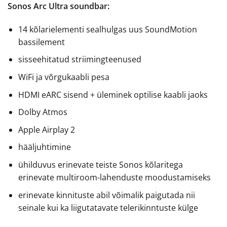
Sonos Arc Ultra soundbar:
14 kõlarielementi sealhulgas uus SoundMotion
bassilement
sisseehitatud striimingteenused
WiFi ja võrgukaabli pesa
HDMI eARC sisend + üleminek optilise kaabli jaoks
Dolby Atmos
Apple Airplay 2
hääljuhtimine
ühilduvus erinevate teiste Sonos kõlaritega
erinevate multiroom-lahenduste moodustamiseks
erinevate kinnituste abil võimalik paigutada nii
seinale kui ka liigutatavate telerikinntuste külge