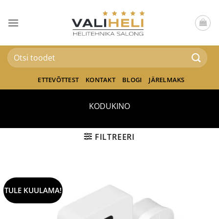
Skip
to
content
Otsi:
ETTEVÕTTEST
KONTAKT
BLOGI
JÄRELMAKS
KODUKINO
FILTREERI
TULE KUULAMA!