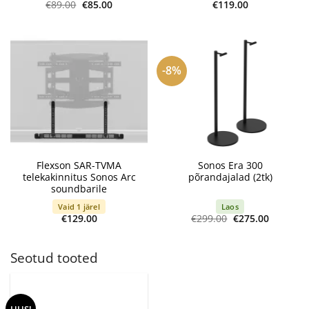
Algne
Current
€
89.00
€
85.00
€
119.00
hind
price
oli:
is:
€89.00.
€85.00.
-8%
Flexson SAR-TVMA
Sonos Era 300
telekakinnitus Sonos Arc
põrandajalad (2tk)
soundbarile
Vaid 1 järel
Laos
Algne
Current
€
129.00
€
299.00
€
275.00
hind
price
oli:
is:
€299.00.
€275.00.
Seotud tooted
UUS!