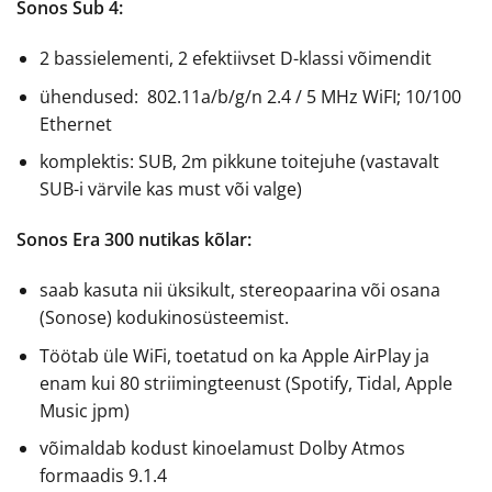
Sonos Sub 4:
2 bassielementi, 2 efektiivset D-klassi võimendit
ühendused: 802.11a/b/g/n 2.4 / 5 MHz WiFI; 10/100
Ethernet
komplektis: SUB, 2m pikkune toitejuhe (vastavalt
SUB-i värvile kas must või valge)
Sonos Era 300 nutikas kõlar:
saab kasuta nii üksikult, stereopaarina või osana
(Sonose) kodukinosüsteemist.
Töötab üle WiFi, toetatud on ka Apple AirPlay ja
enam kui 80 striimingteenust (Spotify, Tidal, Apple
Music jpm)
võimaldab kodust kinoelamust Dolby Atmos
formaadis 9.1.4