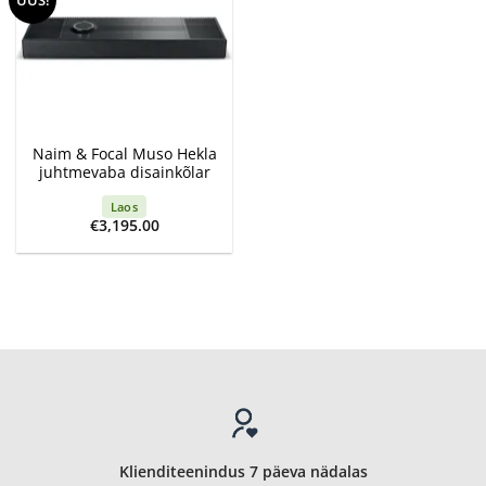
Naim & Focal Muso Hekla
juhtmevaba disainkõlar
Laos
€
3,195.00
Klienditeenindus 7 päeva nädalas