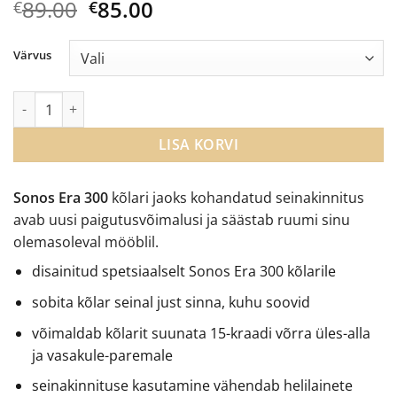
Algne
Current
89.00
85.00
€
€
hind
price
oli:
is:
Värvus
€89.00.
€85.00.
Sonos Era 300 seinakinnitus kogus
LISA KORVI
Sonos Era 300
kõlari jaoks kohandatud seinakinnitus
avab uusi paigutusvõimalusi ja säästab ruumi sinu
olemasoleval mööblil.
disainitud spetsiaalselt Sonos Era 300 kõlarile
sobita kõlar seinal just sinna, kuhu soovid
võimaldab kõlarit suunata 15-kraadi võrra üles-alla
ja vasakule-paremale
seinakinnituse kasutamine vähendab helilainete