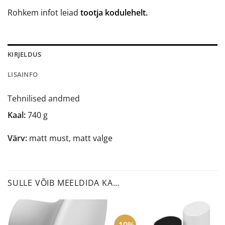
Rohkem infot leiad
tootja kodulehelt.
KIRJELDUS
LISAINFO
Tehnilised andmed
Kaal:
740 g
Värv:
matt must, matt valge
SULLE VÕIB MEELDIDA KA…
-10%