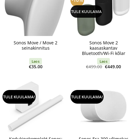
TULE KUULAMA
Sonos Move / Move 2
Sonos Move 2
seinakinnitus
kaasaskantav
Bluetooth/Wi-Fi kõlar
Laos
Laos
Algne
Current
€
35.00
€
499.00
€
449.00
hind
price
oli:
is:
€499.00.
€449.00.
TULE KUULAMA!
TULE KUULAMA!
Kodukinokomplekt Sonos:
Sonos Era 300 võimekas