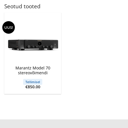
Seotud tooted
UUS!
Marantz Model 70
stereovõimendi
Tellimisel
€
850.00