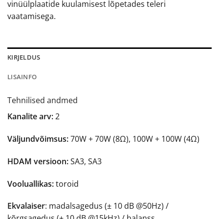
vinüülplaatide kuulamisest lõpetades teleri
vaatamisega.
KIRJELDUS
LISAINFO
Tehnilised andmed
Kanalite arv:
2
Väljundvõimsus:
70W + 70W (8Ω), 100W + 100W (4Ω)
HDAM versioon:
SA3, SA3
Vooluallikas:
toroid
Ekvalaiser
: madalsagedus (± 10 dB @50Hz) /
kõrgsagedus (± 10 dB @15kHz) / balanss