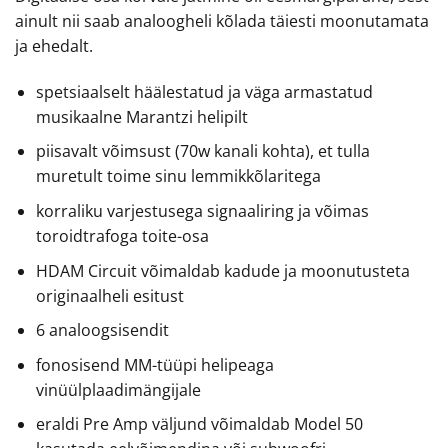
ainult nii saab analoogheli kõlada täiesti moonutamata
ja ehedalt.
spetsiaalselt häälestatud ja väga armastatud
musikaalne Marantzi helipilt
piisavalt võimsust (70w kanali kohta), et tulla
muretult toime sinu lemmikkõlaritega
korraliku varjestusega signaaliring ja võimas
toroidtrafoga toite-osa
HDAM Circuit võimaldab kadude ja moonutusteta
originaalheli esitust
6 analoogsisendit
fonosisend MM-tüüpi helipeaga
vinüülplaadimängijale
eraldi Pre Amp väljund võimaldab Model 50