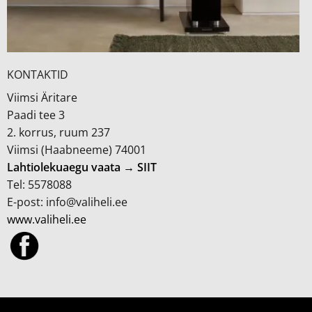
KONTAKTID
Viimsi Äritare
Paadi tee 3
2. korrus, ruum 237
Viimsi (Haabneeme) 74001
Lahtiolekuaegu vaata → SIIT
Tel: 5578088
E-post: info@valiheli.ee
www.valiheli.ee