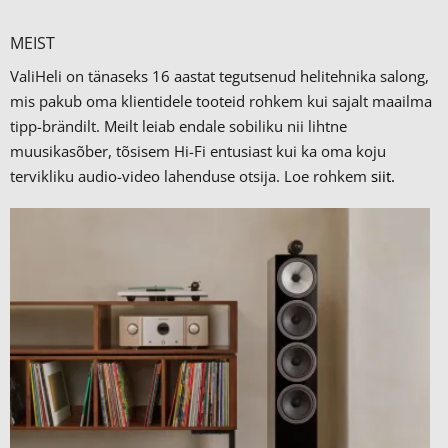
MEIST
ValiHeli on tänaseks 16 aastat tegutsenud helitehnika salong,
mis pakub oma klientidele tooteid rohkem kui sajalt maailma
tipp-brändilt.
Meilt leiab endale sobiliku nii lihtne
muusikasõber, tõsisem Hi-Fi entusiast kui ka oma koju
tervikliku audio-video lahenduse otsija. Loe rohkem
siit.