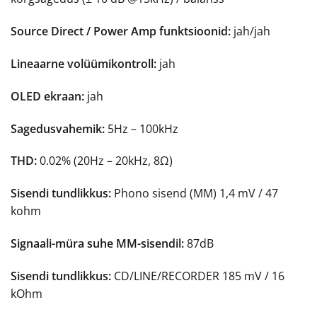
Source Direct / Power Amp funktsioonid:
jah/jah
Lineaarne volüümikontroll:
jah
OLED ekraan:
jah
Sagedusvahemik:
5Hz – 100kHz
THD:
0.02% (20Hz – 20kHz, 8Ω)
Sisendi tundlikkus:
Phono sisend (MM) 1,4 mV / 47
kohm
Signaali-müra suhe MM-sisendil:
87dB
Sisendi tundlikkus:
CD/LINE/RECORDER 185 mV / 16
kOhm