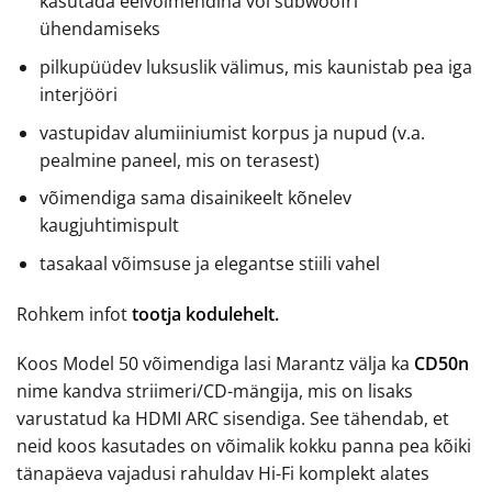
kasutada eelvõimendina või subwoofri
ühendamiseks
pilkupüüdev luksuslik välimus, mis kaunistab pea iga
interjööri
vastupidav alumiiniumist korpus ja nupud (v.a.
pealmine paneel, mis on terasest)
võimendiga sama disainikeelt kõnelev
kaugjuhtimispult
tasakaal võimsuse ja elegantse stiili vahel
Rohkem infot
tootja kodulehelt.
Koos Model 50 võimendiga lasi Marantz välja ka
CD50n
nime kandva striimeri/CD-mängija, mis on lisaks
varustatud ka HDMI ARC sisendiga. See tähendab, et
neid koos kasutades on võimalik kokku panna pea kõiki
tänapäeva vajadusi rahuldav Hi-Fi komplekt alates