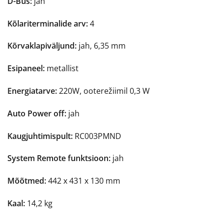
D-Bus:
jah
Kõlariterminalide arv:
4
Kõrvaklapiväljund:
jah, 6,35 mm
Esipaneel:
metallist
Energiatarve:
220W, ooterežiimil 0,3 W
Auto Power off:
jah
Kaugjuhtimispult:
RC003PMND
System Remote funktsioon:
jah
Mõõtmed:
442 x 431 x 130 mm
Kaal:
14,2 kg