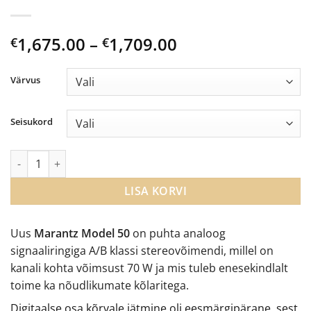
Price
1,675.00
–
1,709.00
€
€
range:
€1,675.00
Värvus
through
€1,709.00
Seisukord
Marantz Model 50 stereovõimendi kogus
LISA KORVI
Uus
Marantz Model 50
on puhta analoog
signaaliringiga A/B klassi stereovõimendi, millel on
kanali kohta võimsust 70 W ja mis tuleb enesekindlalt
toime ka nõudlikumate kõlaritega.
Digitaalse osa kõrvale jätmine oli eesmärgipärane, sest