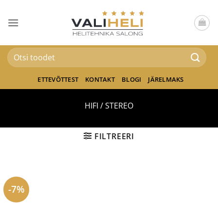
Skip
to
content
Otsi:
ETTEVÕTTEST
KONTAKT
BLOGI
JÄRELMAKS
HIFI / STEREO
FILTREERI
-7%