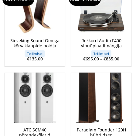
Sieveking Sound Omega
Rekkord Audio F400
kõrvaklappide hoidja
vinüüplaadimängija
Tellimisel
Tellimisel
Price
€
135.00
€
695.00
–
€
835.00
range:
€695.00
through
€835.00
ATC SCM40
Paradigm Founder 120H
põrandakõlarid
hübriidsed