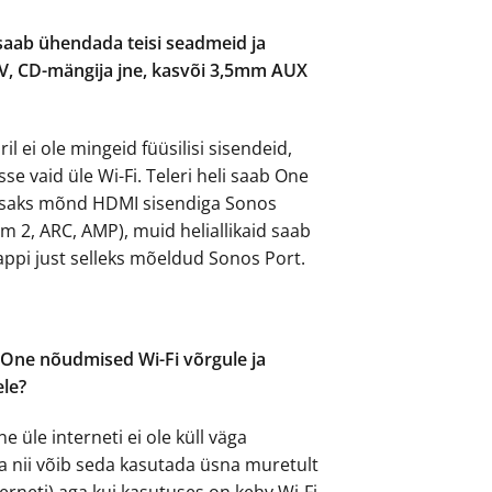
saab ühendada teisi seadmeid ja
 TV, CD-mängija jne, kasvõi 3,5mm AUX
il ei ole mingeid füüsilisi sisendeid,
sse vaid üle Wi-Fi. Teleri heli saab One
lisaks mõnd HDMI sisendiga Sonos
 2, ARC, AMP), muid heliallikaid saab
ppi just selleks mõeldud Sonos Port.
 One nõudmised Wi-Fi võrgule ja
ele?
e üle interneti ei ole küll väga
 nii võib seda kasutada üsna muretult
terneti) aga kui kasutuses on kehv Wi-Fi