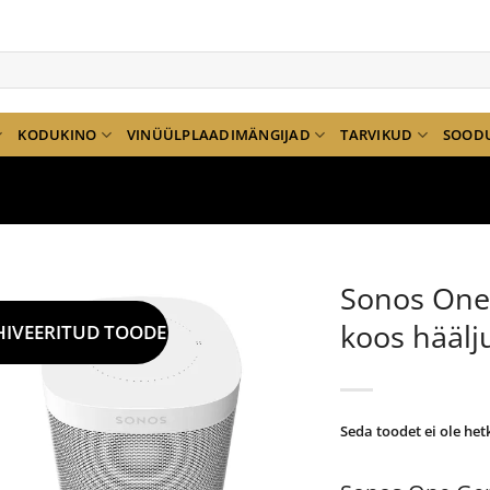
KODUKINO
VINÜÜLPLAADIMÄNGIJAD
TARVIKUD
SOOD
Sonos One 
koos häälj
HIVEERITUD TOODE
Seda toodet ei ole het