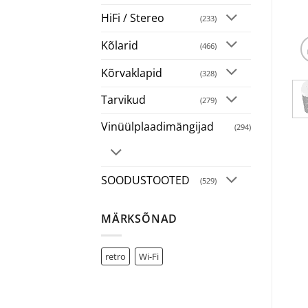
HiFi / Stereo
(233)
Kõlarid
(466)
Kõrvaklapid
(328)
Tarvikud
(279)
Vinüülplaadimängijad
(294)
SOODUSTOOTED
(529)
MÄRKSÕNAD
retro
Wi-Fi