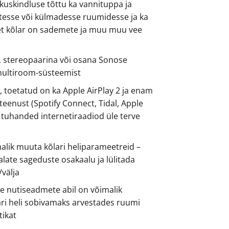
skuskindluse tõttu ka vannituppa ja
etesse või külmadesse ruumidesse ja ka
 et kõlar on sademete ja muu muu vee
t, stereopaarina või osana Sonose
multiroom-süsteemist
, toetatud on ka Apple AirPlay 2 ja enam
gteenust (Spotify Connect, Tidal, Apple
tuhanded internetiraadiod üle terve
malik muuta kõlari heliparameetreid –
late sageduste osakaalu ja lülitada
välja
le nutiseadmete abil on võimalik
ari heli sobivamaks arvestades ruumi
tikat