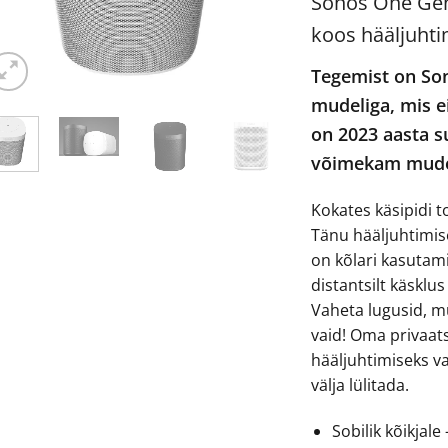
Sonos One Gen 
koos hääljuhti
Tegemist on So
mudeliga, mis e
on 2023 aasta s
võimekam mud
Kokates käsipidi t
Tänu hääljuhtimise
on kõlari kasutami
distantsilt käsklu
Vaheta lugusid, m
vaid! Oma privaat
hääljuhtimiseks va
välja lülitada.
Sobilik kõikjal