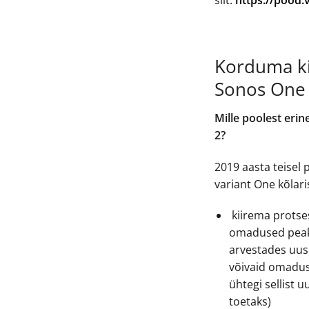
siit:
https://pood.
Korduma k
Sonos One 
Mille poolest er
2?
2019 aasta teisel
variant One kõlari
kiirema protse
omadused peaks
arvestades uus
võivaid omadusi 
ühtegi sellist 
toetaks)