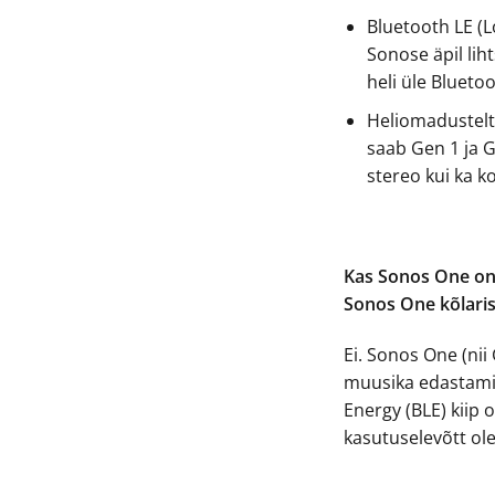
Bluetooth LE (
Sonose äpil lih
heli üle Blueto
Heliomadustelt 
saab Gen 1 ja 
stereo kui ka k
Kas Sonos One on
Sonos One kõlaris
Ei. Sonos One (nii 
muusika edastami
Energy (BLE) kiip o
kasutuselevõtt ole