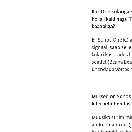
Kas One kõlariga 
heliallikaid nagu
kaaabliga?
Ei. Sonos One kõlar
signaali saab selle
kõlari kasutades 
seadet (Beam/Beam
ühendada võttes a
Millised on Sonos
internetiühendus
Muusika striimimin
andmemahukas (ja
ka üle mobiilse in