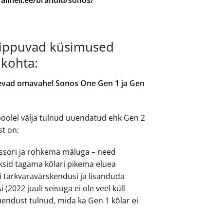
valiheli.ee/brandid/sonos/
ippuvad küsimused
kohta:
inevad omavahel Sonos One Gen 1 ja Gen
 poolel välja tulnud uuendatud ehk Gen 2
st on:
ssori ja rohkema mäluga – need
id tagama kõlari pikema eluea
i tarkvaravärskendusi ja lisanduda
(2022 juuli seisuga ei ole veel küll
uuendust tulnud, mida ka Gen 1 kõlar ei