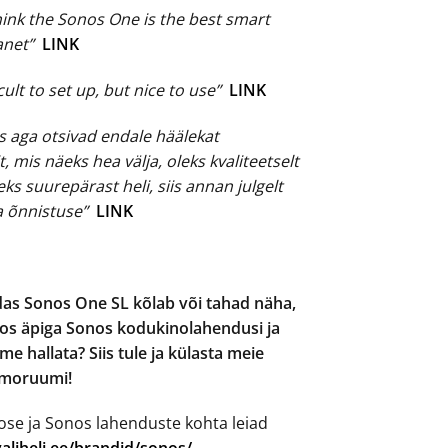
ink the Sonos One is the best smart
anet”
LINK
icult to set up, but nice to use”
LINK
es aga otsivad endale häälekat
, mis näeks hea välja, oleks kvaliteetselt
ks suurepärast heli, siis annan julgelt
a õnnistuse”
LINK
das Sonos One SL kõlab või tahad näha,
os äpiga Sonos kodukinolahendusi ja
 hallata? Siis tule ja külasta meie
emoruumi!
se ja Sonos lahenduste kohta leiad