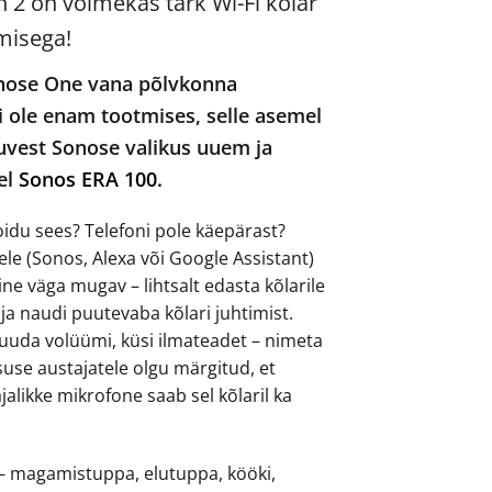
2 on võimekas tark Wi-Fi kõlar
misega!
nose One vana põlvkonna
i ole enam tootmises, selle asemel
uvest Sonose valikus uuem ja
el
Sonos ERA 100.
oidu sees? Telefoni pole käepärast?
le (Sonos, Alexa või Google Assistant)
ne väga mugav – lihtsalt edasta kõlarile
s ja naudi puutevaba kõlari juhtimist.
uuda volüümi, küsi ilmateadet – nimeta
suse austajatele olgu märgitud, et
jalikke mikrofone saab sel kõlaril ka
e – magamistuppa, elutuppa, kööki,