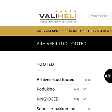
Skip
to
Otsi:
content
KÕRVAKLAPID
KÕLARID
HIFI / STEREO
ARHIVEERITUD TOOTED
TOOTED
AR
Arhiveeritud tooted
(368)
Kodukino
(46)
KINGIIDEED
(224)
Sonos eripakkumine
(5)