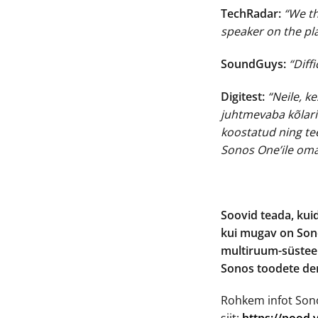
TechRadar:
“We th
speaker on the pl
SoundGuys:
“Diff
Digitest:
“Neile, k
juhtmevaba kõlarit
koostatud ning tee
Sonos One’ile om
Soovid teada, kui
kui mugav on Son
multiruum-süsteeme
Sonos toodete d
Rohkem infot Sono