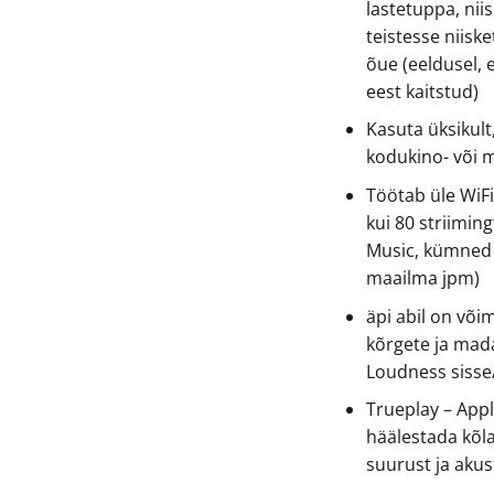
lastetuppa, nii
teistesse niisk
õue (eeldusel,
eest kaitstud)
Kasuta üksikul
kodukino- või 
Töötab üle WiFi
kui 80 striimin
Music, kümned 
maailma jpm)
äpi abil on või
kõrgete ja mada
Loudness sisse/
Trueplay – App
häälestada kõl
suurust ja akus