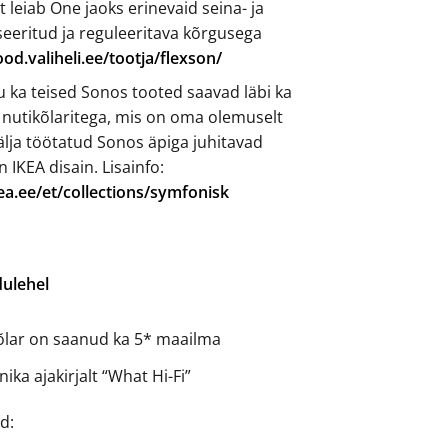
t leiab One jaoks erinevaid seina- ja
ikseeritud ja reguleeritava kõrgusega
ood.valiheli.ee/tootja/flexson/
 ka teised Sonos tooted saavad läbi ka
 nutikõlaritega, mis on oma olemuselt
älja töötatud Sonos äpiga juhitavad
on IKEA disain. Lisainfo:
ea.ee/et/collections/symfonisk
ulehel
lar on saanud ka 5* maailma
ika ajakirjalt “What Hi-Fi”
id: