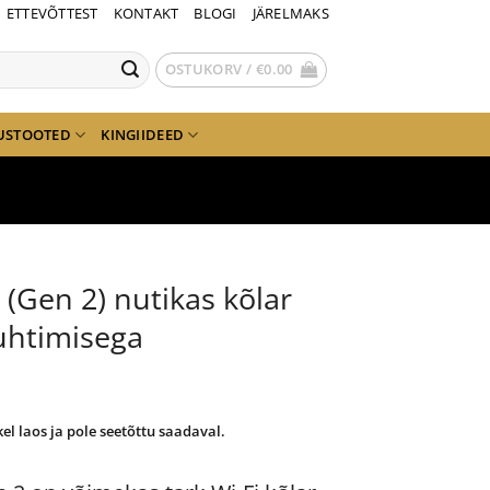
ETTEVÕTTEST
KONTAKT
BLOGI
JÄRELMAKS
OSTUKORV /
€
0.00
USTOOTED
KINGIIDEED
(Gen 2) nutikas kõlar
uhtimisega
kel laos ja pole seetõttu saadaval.