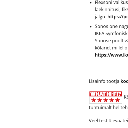
Flexsoni valikus
laekinnitusi, f
jalgu:
https://p
Sonos one nagu
IKEA Symfonisk
Sonose poolt v
kõlarid, millel 
https://www.ik
Lisainfo tootja
kod
Kõ
tuntuimalt helitehn
Veel testiülevaate