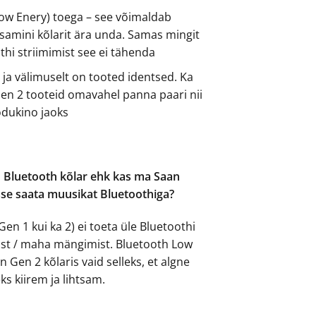
Low Enery) toega – see võimaldab
tsamini kõlarit ära unda. Samas mingit
othi striimimist see ei tähenda
ja välimuselt on tooted identsed. Ka
Gen 2 tooteid omavahel panna paari nii
odukino jaoks
 Bluetooth kõlar ehk kas ma Saan
se saata muusikat Bluetoothiga?
Gen 1 kui ka 2) ei toeta üle Bluetoothi
st / maha mängimist. Bluetooth Low
n Gen 2 kõlaris vaid selleks, et algne
ks kiirem ja lihtsam.