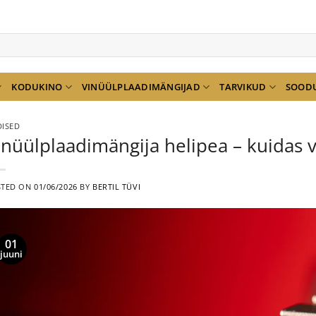
KODUKINO
VINÜÜLPLAADIMÄNGIJAD
TARVIKUD
SOOD
ISED
inüülplaadimängija helipea – kuidas va
STED ON
01/06/2026
BY
BERTIL TÜVI
01
juuni