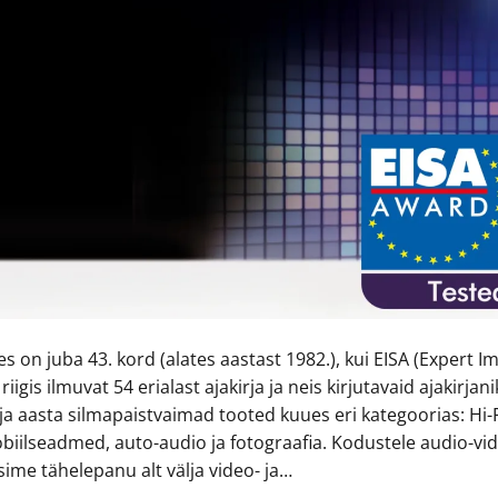
es on juba 43. kord (alates aastast 1982.), kui EISA (Expert
 riigis ilmuvat 54 erialast ajakirja ja neis kirjutavaid ajaki
lja aasta silmapaistvaimad tooted kuues eri kategoorias: Hi-
biilseadmed, auto-audio ja fotograafia. Kodustele audio-vid
sime tähelepanu alt välja video- ja…