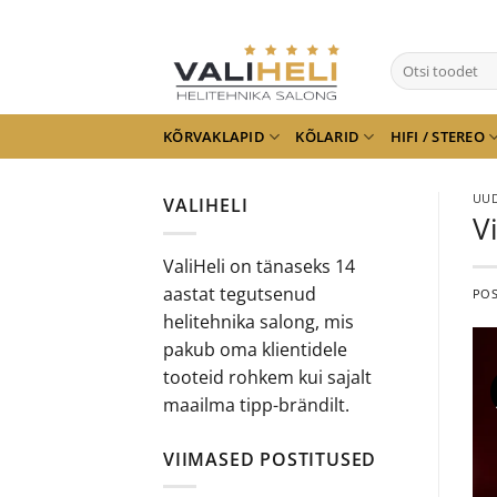
Skip
to
Otsi:
content
KÕRVAKLAPID
KÕLARID
HIFI / STEREO
UUD
VALIHELI
V
ValiHeli on tänaseks 14
aastat tegutsenud
PO
helitehnika salong, mis
pakub oma klientidele
tooteid rohkem kui sajalt
maailma tipp-brändilt.
VIIMASED POSTITUSED