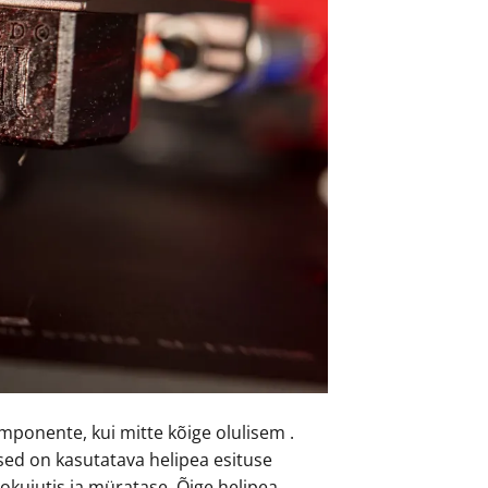
ponente, kui mitte kõige olulisem .
lised on kasutatava helipea esituse
okujutis ja müratase. Õige helipea