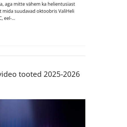
ja, aga mitte vähem ka helientusiast
et mida suudavad oktoobris ValiHeli
, eel-…
video tooted 2025-2026