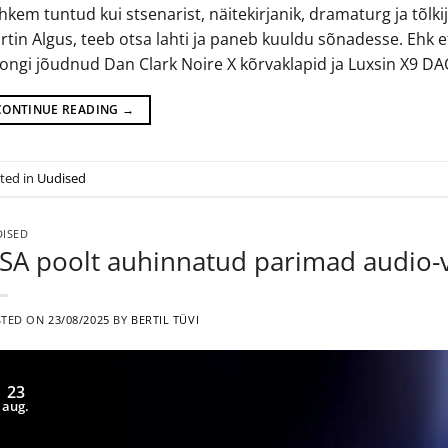
kem tuntud kui stsenarist, näitekirjanik, dramaturg ja tõlki
rtin Algus, teeb otsa lahti ja paneb kuuldu sõnadesse. Ehk 
longi jõudnud Dan Clark Noire X kõrvaklapid ja Luxsin X9 DAC
CONTINUE READING
→
ted in
Uudised
ISED
ISA poolt auhinnatud parimad audio-
STED ON
23/08/2025
BY
BERTIL TÜVI
23
aug.