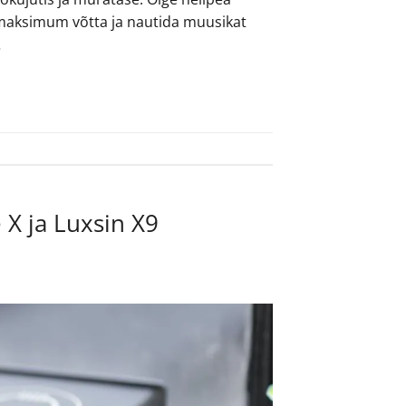
 maksimum võtta ja nautida muusikat
…
 X ja Luxsin X9