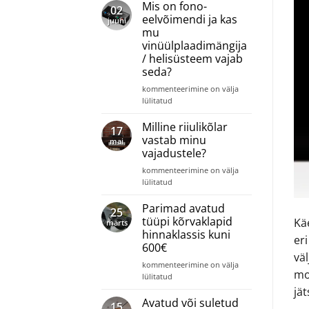
auhinnad
Mis on fono-
02
2022-
eelvõimendi ja kas
juuni
2023
mu
vinüülplaadimängija
/ helisüsteem vajab
seda?
Mis
kommenteerimine on välja
on
lülitatud
fono-
eelvõimendi
Milline riiulikõlar
17
ja
vastab minu
mai
kas
vajadustele?
mu
Milline
vinüülplaadimängija
kommenteerimine on välja
riiulikõlar
/
lülitatud
vastab
helisüsteem
minu
vajab
Parimad avatud
25
vajadustele?
seda?
tüüpi kõrvaklapid
Kä
märts
hinnaklassis kuni
eri
600€
vä
Parimad
kommenteerimine on välja
mo
avatud
lülitatud
tüüpi
jät
kõrvaklapid
Avatud või suletud
15