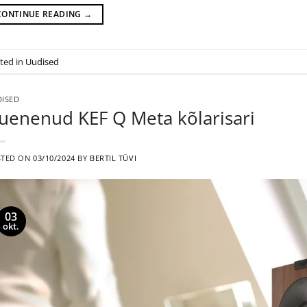
CONTINUE READING
→
ted in
Uudised
ISED
uenenud KEF Q Meta kõlarisari
STED ON
03/10/2024
BY
BERTIL TÜVI
03
okt.