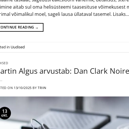
limine aitab sul oma helisüsteemi taasesituse võimekusest
imal võimalikul moel, sageli lausa üllataval tasemel. Lisaks
CONTINUE READING
→
ted in
Uudised
ISED
artin Algus arvustab: Dan Clark Noire
STED ON
13/10/2025
BY
TRIIN
13
okt.