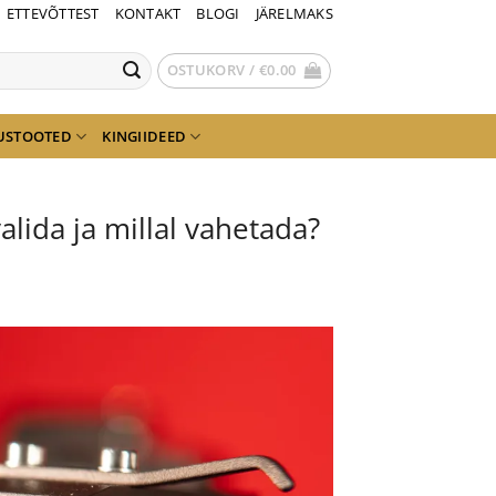
ETTEVÕTTEST
KONTAKT
BLOGI
JÄRELMAKS
OSTUKORV /
€
0.00
USTOOTED
KINGIIDEED
lida ja millal vahetada?