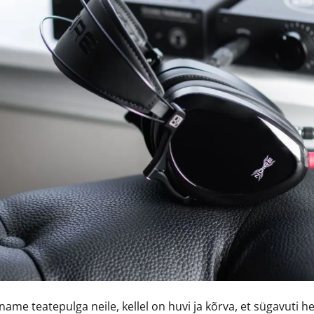
ame teatepulga neile, kellel on huvi ja kõrva, et sügavuti 