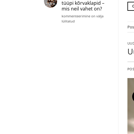
hinnaklassis
tüüpi kõrvaklapid –
märts
kuni
mis neil vahet on?
600€
Avatud
kommenteerimine on välja
või
lülitatud
suletud
Pos
tüüpi
kõrvaklapid
–
UUD
mis
U
neil
vahet
on?
PO