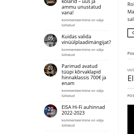
kõlarid – uus ja
jaan.
Roh
seda
ammu unustatud
vaja
Ma
vana!
on?
sa
Retro
kommenteerimine on välja
ja
lülitatud
vintage
kõlarid
Kuidas valida
05
–
vinüülplaadimängijat?
jaan.
uus
Kuidas
kommenteerimine on välja
ja
Pos
valida
lülitatud
ammu
vinüülplaadimängijat?
unustatud
Parimad avatud
vana!
01
UUD
tüüpi kõrvaklapid
dets.
E
hinnaklassis 700€ ja
enam
Parimad
kommenteerimine on välja
avatud
PO
lülitatud
tüüpi
kõrvaklapid
EISA Hi-Fi auhinnad
20
hinnaklassis
2022-2023
sept.
700€
EISA
kommenteerimine on välja
ja
Hi-
lülitatud
enam
Fi