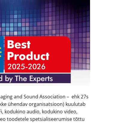
 Imaging and Sound Association – ehk 27s
rjanikke ühendav organisatsioon) kuulutab
Fi, kodukino audio, kodukino video,
eo toodetele spetsialiseerumise tõttu