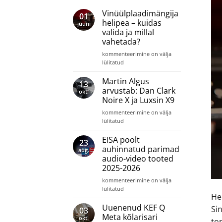
Vinüülplaadimängija
01
helipea – kuidas
juuni
valida ja millal
vahetada?
Vinüülplaadimängija
kommenteerimine on välja
helipea
lülitatud
–
kuidas
Martin Algus
13
valida
arvustab: Dan Clark
okt.
ja
Noire X ja Luxsin X9
millal
Martin
vahetada?
kommenteerimine on välja
Algus
lülitatud
arvustab:
Dan
EISA poolt
23
Clark
auhinnatud parimad
aug.
Noire
audio-video tooted
X
2025-2026
ja
Luxsin
EISA
kommenteerimine on välja
X9
poolt
lülitatud
He
auhinnatud
parimad
Uuenenud KEF Q
Sin
03
audio-
Meta kõlarisari
okt.
to
video