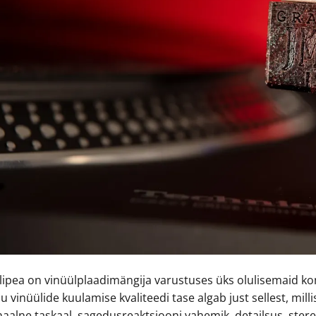
lipea on vinüülplaadimängija varustuses üks olulisemaid kom
u vinüülide kuulamise kvaliteedi tase algab just sellest, mil
naalne taskaal, sagedusreaktsiooni vahemik, detailsus, stere