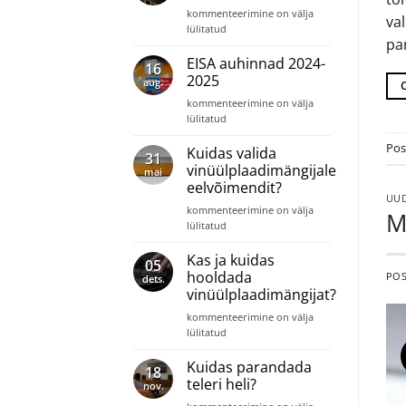
Uuenenud
kommenteerimine on välja
tooted
va
KEF
lülitatud
2025-
par
Q
2026
Meta
EISA auhinnad 2024-
16
kõlarisari
2025
aug.
EISA
kommenteerimine on välja
auhinnad
lülitatud
2024-
Pos
2025
Kuidas valida
31
vinüülplaadimängijale
mai
eelvõimendit?
UUD
Kuidas
kommenteerimine on välja
M
valida
lülitatud
vinüülplaadimängijale
eelvõimendit?
Kas ja kuidas
05
hooldada
PO
dets.
vinüülplaadimängijat?
Kas
kommenteerimine on välja
ja
lülitatud
kuidas
hooldada
Kuidas parandada
18
vinüülplaadimängijat?
teleri heli?
nov.
Kuidas