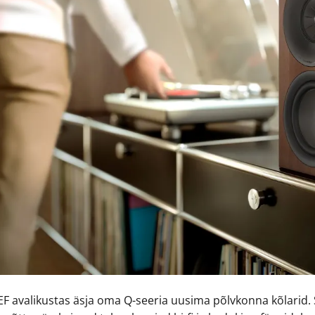
F avalikustas äsja oma Q-seeria uusima põlvkonna kõlarid. 