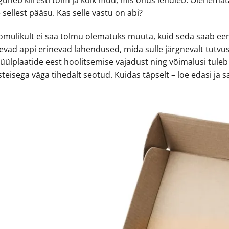
guneb kiiresti tolm ja kõik muu, mis õhus lendleb. Olenemata
 sellest pääsu. Kas selle vastu on abi?
omulikult ei saa tolmu olematuks muuta, kuid seda saab eem
levad appi erinevad lahendused, mida sulle järgnevalt tutvu
üülplaatide eest hoolitsemise vajadust ning võimalusi tuleb 
teisega väga tihedalt seotud. Kuidas täpselt – loe edasi ja s