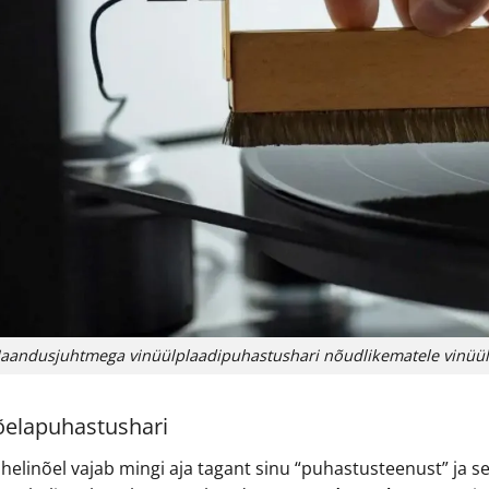
aandusjuhtmega vinüülplaadipuhastushari nõudlikematele vinüülie
elapuhastushari
 helinõel vajab mingi aja tagant sinu “puhastusteenust” ja s