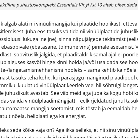
aktiline puhastuskomplekt Essentials Vinyl Kit 10 aitab pikendada 
k algab alati nii vinüülimängija kui plaatide hoolikast, etteva
itlemisest. Juba eos tasuks vältida nii vinüülplaatide juhus
ssipluusi lukuga jne jne), sinna näpujälgede tekitamist (eelis
i ebasobivale (ebatasane, tolmune vms) pinnale asetamist. V
dlasti soovituslik jälgida, et plaaditaldrik samal ajal ei pöör
sub alguses kasvõi hinge kinni hoida ja/või usaldada see ho
ste-/langetamismehhanismi hooleks – sama kehtib ka nõela 
imast tasuks teha kohe, kui parasjagu mänginud plaadipool 
mmikul kuulatud vinüülplaat keerleb veel hilisõhtulgi lange
le juhuslikult avastab. See viib meid aga juba ka kogu hobi k
idas valida vinüülplaadimängijat
) – eelkirjeldatud juhul tas
isautomaatse mängija soetamist, mis tõstab ja eemaldab heli
atult nõela, heliplaati ega ka energiat.
leks seda kõike vaja on? Aga ikka selleks, et nii sinu vinüülp
staksid ning et sa saaksid neid kauem täisväärtuslikult naut