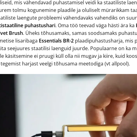
lliseid, mis vähendavad puhastamisel veidi ka staatiliste la
urem tolmu kogunemine plaadile ja oluliselt mürarikkam taase
aatiliste laengute probleemi vähendavaks vahendiks on su
tistaatiline puhastushari
. Oma töö teevad väga hästi ära ka
lvet Brush
. Üheks tõhusamaks, samas soodsamaks puhastush
metise lisaribaga
Essentials BR-2
plaadipuhastusharja, mis p
kita seejuures staatilisi laenguid juurde. Populaarne on ka
le käsitsemine ei pruugi küll olla nii mugav ja kiire, kuid 
 tegemist harjast veelgi tõhusama meetodiga (vt allpool).