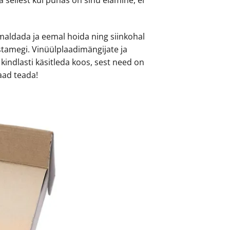
 sellest kui puhas on sinu elamine, ei
aldada ja eemal hoida ning siinkohal
stamegi. Vinüülplaadimängijate ja
kindlasti käsitleda koos, sest need on
aad teada!