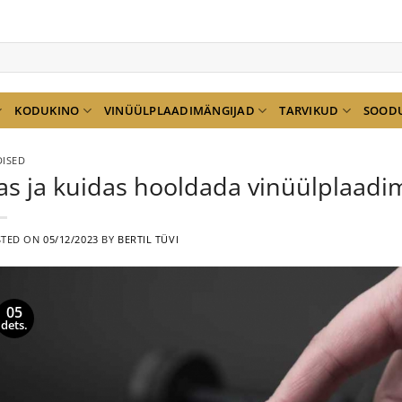
KODUKINO
VINÜÜLPLAADIMÄNGIJAD
TARVIKUD
SOOD
ISED
as ja kuidas hooldada vinüülplaadi
STED ON
05/12/2023
BY
BERTIL TÜVI
05
dets.