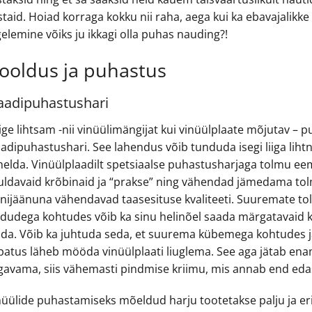
staid. Hoiad korraga kokku nii raha, aega kui ka ebavajalikk
elemine võiks ju ikkagi olla puhas nauding?!
ooldus ja puhastus
aadipuhastushari
ige lihtsam -nii vinüülimängijat kui vinüülplaate mõjutav –
adipuhastushari. See lahendus võib tunduda isegi liiga lihtn
helda. Vinüülplaadilt spetsiaalse puhastusharjaga tolmu e
uldavaid krõbinaid ja “prakse” ning vähendad jämedama tol
nnijäänuna vähendavad taasesituse kvaliteeti. Suuremate to
ududega kohtudes võib ka sinu helinõel saada märgatavaid kah
lda. Võib ka juhtuda seda, et suurema kübemega kohtudes jä
patus läheb mööda vinüülplaati liuglema. See aga jätab enam
gavama, siis vähemasti pindmise kriimu, mis annab end eda
nüülide puhastamiseks mõeldud harju tootetakse palju ja eri