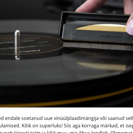
ed endale soetanud uue vinüülplaadimängija või saanud selle
lamised. Kõik on superluks! Siis aga korraga märkad, et ise