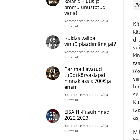
kõlarid – uus ja
jaan.
Pr
seda
ammu unustatud
vaja
vana!
on?
Retro
kommenteerimine on välja
Kõi
ja
lülitatud
käs
vintage
kõlarid
Kuidas valida
dre
05
–
vinüülplaadimängijat?
jaan.
võ
uus
Kuidas
kommenteerimine on välja
ja
kin
valida
lülitatud
ammu
ta
vinüülplaadimängijat?
unustatud
Parimad avatud
vana!
tõ
01
tüüpi kõrvaklapid
dets.
vi
hinnaklassis 700€ ja
ho
enam
sel
Parimad
kommenteerimine on välja
avatud
lülitatud
Ku
tüüpi
tä
kõrvaklapid
EISA Hi-Fi auhinnad
20
hinnaklassis
asj
2022-2023
sept.
700€
EISA
kommenteerimine on välja
ja
Hi-
lülitatud
Mil
enam
Fi
ke