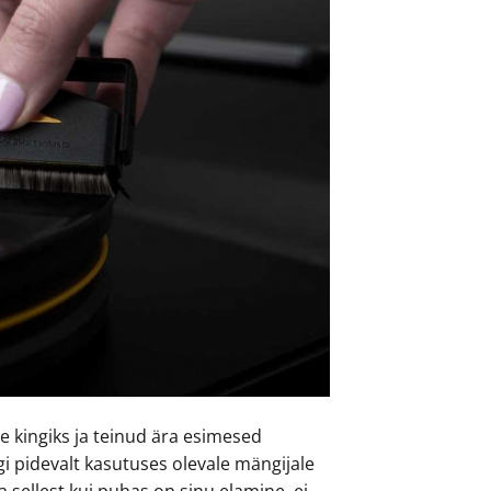
 kingiks ja teinud ära esimesed
gi pidevalt kasutuses olevale mängijale