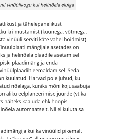
nii vinüülikogu kui helinõela eluiga
atlikust ja tähelepanelikust
likku kriimustamist (küünega, võtmega,
ta vinüüli serviti käte vahel hoidmist)
inüülplaati mängijale asetades on
leks ja helinõela plaadile asetamisel
opiski plaadimängija enda
vinüülplaadilt eemaldamisel. Seda
on kuulatud. Harvad pole juhud, kui
tatud nõelaga, kuniks mõni kojusaabuja
orraliku eelplaneerimise juurde (vt ka
uks näiteks kaaluda ehk hoopis
nõela automaatselt. Nii ei kuluta sa
laadimängija kui ka vinüülid pikemalt
ida. Ja “kauem” all peame me silmas