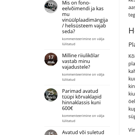
auhinnad
Mis on fono-
02
2022-
aa
eelvõimendi ja kas
juuni
2023
mu
teg
vinüülplaadimängija
/ helisüsteem vajab
H
seda?
Mis
kommenteerimine on välja
Pl
on
lülitatud
fono-
eelvõimendi
Milline riiulikõlar
Kõ
17
ja
vastab minu
mai
pla
kas
vajadustele?
mu
ka
Milline
vinüülplaadimängija
kommenteerimine on välja
ku
riiulikõlar
/
lülitatud
vastab
helisüsteem
ki
minu
vajab
Parimad avatud
25
ki
vajadustele?
seda?
tüüpi kõrvaklapid
märts
öe
hinnaklassis kuni
600€
ku
sü
Parimad
kommenteerimine on välja
avatud
lülitatud
tüüpi
Vi
kõrvaklapid
Avatud või suletud
15