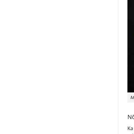
M
Nõ
Ka