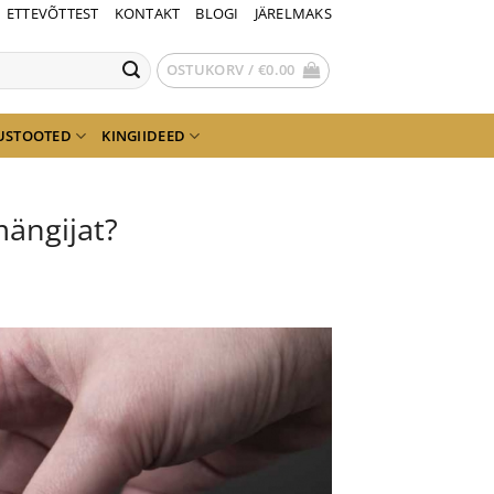
ETTEVÕTTEST
KONTAKT
BLOGI
JÄRELMAKS
OSTUKORV /
€
0.00
USTOOTED
KINGIIDEED
mängijat?