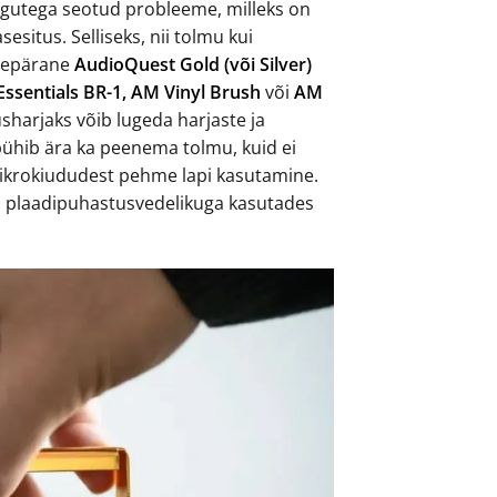
engutega seotud probleeme, milleks on
situs. Selliseks, nii tolmu kui
urepärane
AudioQuest Gold (või Silver)
Essentials BR-1,
AM Vinyl Brush
või
AM
arjaks võib lugeda harjaste ja
ühib ära ka peenema tolmu, kuid ei
 mikrokiududest pehme lapi kasutamine.
koos plaadipuhastusvedelikuga kasutades