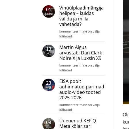
Vinüülplaadimängija
01
helipea – kuidas
juuni
valida ja millal
vahetada?
Vinüülplaadimängija
kommenteerimine on välja
helipea
lülitatud
–
kuidas
Martin Algus
13
valida
arvustab: Dan Clark
okt.
ja
Noire X ja Luxsin X9
millal
Martin
vahetada?
kommenteerimine on välja
Algus
lülitatud
arvustab:
Dan
EISA poolt
23
Clark
auhinnatud parimad
aug.
Noire
audio-video tooted
X
2025-2026
ja
Luxsin
EISA
kommenteerimine on välja
X9
poolt
lülitatud
Ol
auhinnatud
parimad
Uuenenud KEF Q
kuu
03
audio-
Meta kõlarisari
okt.
video