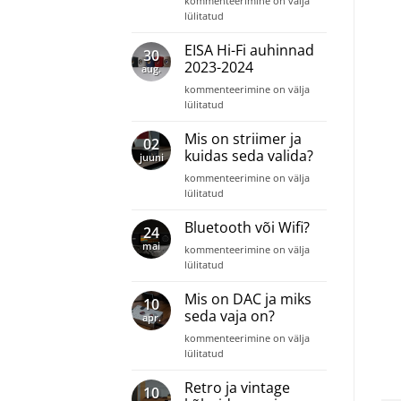
kommenteerimine on välja
parandada
lülitatud
teleri
heli?
EISA Hi-Fi auhinnad
30
2023-2024
aug.
EISA
kommenteerimine on välja
Hi-
lülitatud
Fi
auhinnad
Mis on striimer ja
02
2023-
kuidas seda valida?
juuni
2024
Mis
kommenteerimine on välja
on
lülitatud
striimer
ja
Bluetooth või Wifi?
24
kuidas
mai
Bluetooth
kommenteerimine on välja
seda
või
lülitatud
valida?
Wifi?
Mis on DAC ja miks
10
seda vaja on?
apr.
Mis
kommenteerimine on välja
on
lülitatud
DAC
ja
Retro ja vintage
10
miks