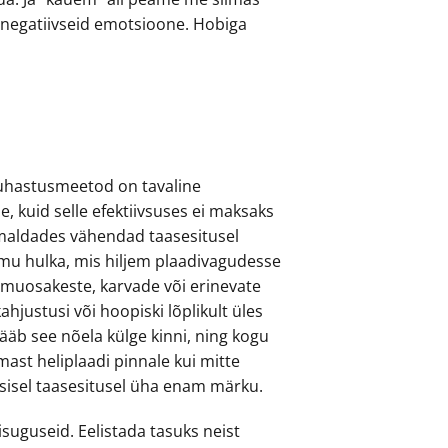
e negatiivseid emotsioone. Hobiga
 puhastusmeetod on tavaline
e, kuid selle efektiivsuses ei maksaks
emaldades vähendad taasesitusel
mu hulka, mis hiljem plaadivagudesse
lmuosakeste, karvade või erinevate
justusi või hoopiski lõplikult üles
äb see nõela külge kinni, ning kogu
ast heliplaadi pinnale kui mitte
sisel taasesitusel üha enam märku.
suguseid. Eelistada tasuks neist