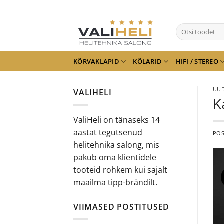
Skip
to
Otsi:
content
KÕRVAKLAPID
KÕLARID
HIFI / STEREO
UUD
VALIHELI
K
ValiHeli on tänaseks 14
aastat tegutsenud
PO
helitehnika salong, mis
pakub oma klientidele
tooteid rohkem kui sajalt
maailma tipp-brändilt.
VIIMASED POSTITUSED