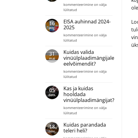
ko
Uuenenud
kommenteerimine on välja
tooted
ole
KEF
lülitatud
2025-
Q
2026
Meta
EISA auhinnad 2024-
Lo
16
kõlarisari
2025
aug.
tu
EISA
kommenteerimine on välja
vin
auhinnad
lülitatud
üks
2024-
2025
Kuidas valida
31
vinüülplaadimängijale
mai
eelvõimendit?
Kuidas
kommenteerimine on välja
valida
lülitatud
vinüülplaadimängijale
eelvõimendit?
Kas ja kuidas
05
hooldada
dets.
vinüülplaadimängijat?
Kas
kommenteerimine on välja
ja
lülitatud
kuidas
hooldada
Kuidas parandada
18
vinüülplaadimängijat?
teleri heli?
nov.
Kuidas