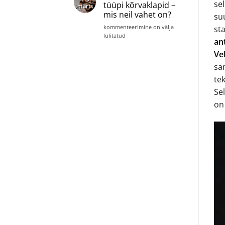
hinnaklassis
se
tüüpi kõrvaklapid –
märts
kuni
mis neil vahet on?
su
600€
Avatud
kommenteerimine on välja
st
või
lülitatud
an
suletud
tüüpi
Ve
kõrvaklapid
sa
–
mis
te
neil
Sel
vahet
on
on?