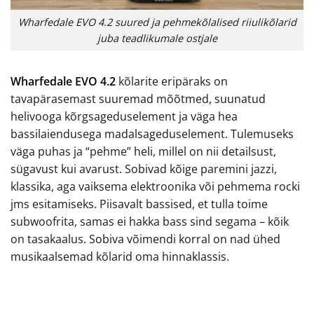
Wharfedale EVO 4.2 suured ja pehmekõlalised riiulikõlarid
juba teadlikumale ostjale
Wharfedale EVO 4.2
kõlarite eripäraks on
tavapärasemast suuremad mõõtmed, suunatud
helivooga kõrgsageduselement ja väga hea
bassilaiendusega madalsageduselement. Tulemuseks
väga puhas ja “pehme” heli, millel on nii detailsust,
sügavust kui avarust. Sobivad kõige paremini jazzi,
klassika, aga vaiksema elektroonika või pehmema rocki
jms esitamiseks. Piisavalt bassised, et tulla toime
subwoofrita, samas ei hakka bass sind segama – kõik
on tasakaalus. Sobiva võimendi korral on nad ühed
musikaalsemad kõlarid oma hinnaklassis.