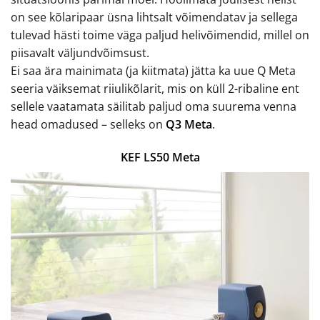
on see kõlaripaar üsna lihtsalt võimendatav ja sellega
tulevad hästi toime väga paljud helivõimendid, millel on
piisavalt väljundvõimsust.
Ei saa ära mainimata (ja kiitmata) jätta ka uue Q Meta
seeria väiksemat riiulikõlarit, mis on küll 2-ribaline ent
sellele vaatamata säilitab paljud oma suurema venna
head omadused – selleks on
Q3 Meta
.
KEF LS50 Meta