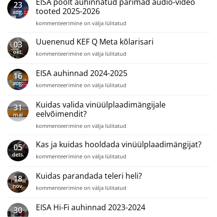
EISA poolt auhinnatud parimad audio-video
vahetada?
23
Dan
tooted 2025-2026
aug.
Clark
EISA
kommenteerimine on välja lülitatud
Noire
poolt
X
auhinnatud
Uuenenud KEF Q Meta kõlarisari
ja
03
parimad
Luxsin
okt.
Uuenenud
kommenteerimine on välja lülitatud
audio-
X9
KEF
video
Q
EISA auhinnad 2024-2025
tooted
16
Meta
2025-
aug.
EISA
kommenteerimine on välja lülitatud
kõlarisari
2026
auhinnad
2024-
Kuidas valida vinüülplaadimängijale
31
2025
eelvõimendit?
mai
Kuidas
kommenteerimine on välja lülitatud
valida
vinüülplaadimängijale
Kas ja kuidas hooldada vinüülplaadimängijat?
05
eelvõimendit?
dets.
Kas
kommenteerimine on välja lülitatud
ja
kuidas
Kuidas parandada teleri heli?
18
hooldada
nov.
Kuidas
kommenteerimine on välja lülitatud
vinüülplaadimängijat?
parandada
teleri
EISA Hi-Fi auhinnad 2023-2024
30
heli?