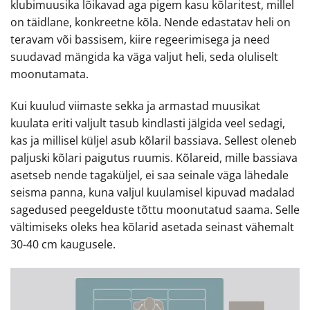
klubimuusika lõikavad aga pigem kasu kõlaritest, millel
on täidlane, konkreetne kõla. Nende edastatav heli on
teravam või bassisem, kiire regeerimisega ja need
suudavad mängida ka väga valjut heli, seda oluliselt
moonutamata.
Kui kuulud viimaste sekka ja armastad muusikat
kuulata eriti valjult tasub kindlasti jälgida veel sedagi,
kas ja millisel küljel asub kõlaril bassiava. Sellest oleneb
paljuski kõlari paigutus ruumis. Kõlareid, mille bassiava
asetseb nende tagaküljel, ei saa seinale väga lähedale
seisma panna, kuna valjul kuulamisel kipuvad madalad
sagedused peegelduste tõttu moonutatud saama. Selle
vältimiseks oleks hea kõlarid asetada seinast vähemalt
30-40 cm kaugusele.