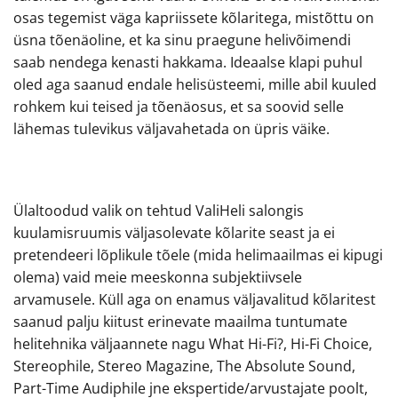
osas tegemist väga kapriissete kõlaritega, mistõttu on
üsna tõenäoline, et ka sinu praegune helivõimendi
saab nendega kenasti hakkama. Ideaalse klapi puhul
oled aga saanud endale helisüsteemi, mille abil kuuled
rohkem kui teised ja tõenäosus, et sa soovid selle
lähemas tulevikus väljavahetada on üpris väike.
Ülaltoodud valik on tehtud ValiHeli salongis
kuulamisruumis väljasolevate kõlarite seast ja ei
pretendeeri lõplikule tõele (mida helimaailmas ei kipugi
olema) vaid meie meeskonna subjektiivsele
arvamusele. Küll aga on enamus väljavalitud kõlaritest
saanud palju kiitust erinevate maailma tuntumate
helitehnika väljaannete nagu What Hi-Fi?, Hi-Fi Choice,
Stereophile, Stereo Magazine, The Absolute Sound,
Part-Time Audiphile jne ekspertide/arvustajate poolt,