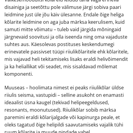
disainiga ja seetõttu pole välimuse järgi sobiva paari
leidmine just üle jõu käiv ülesanne. Endale õige heliga
kõlarite leidmine on aga juba märksa keerulisem, kuid
samuti mitte võimatu – tuleb vaid järgida mõningaid
järgnevaid soovitusi ja olla iseenda ning oma vajaduste
suhtes aus. Käesolevas postituses keskendumegi
erinevatele passivset tüüpi riiulikõlaritele ehk kõlaritele,
mis vajavad heli tekitamiseks lisaks eraldi helivõimendit
ja ka heliallikat või seadet, mis sisaldavad mõlemat
komponenti.
Muuseas – hoolimata nimest ei peaks riiulikõlar üldse
riiulis seisma, vastupidi – selline asukoht on enamasti
ideaalist üsna kaugel (tekivad helipeegeldused,
resonants, moonutused). Riiulikõlar sobib märksa
paremini eraldi kõlarijalgade või kapinurga peale, et
oleks tagatud õige helipildi saavutamiseks vajalik tühi
ruum kõlarite ja muude pindade vahel.