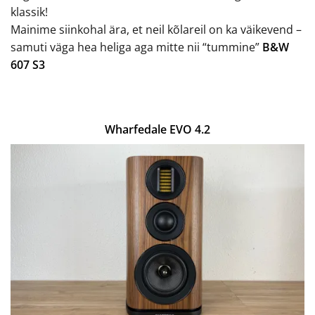
klassik!
Mainime siinkohal ära, et neil kõlareil on ka väikevend –
samuti väga hea heliga aga mitte nii “tummine”
B&W
607 S3
Wharfedale EVO 4.2