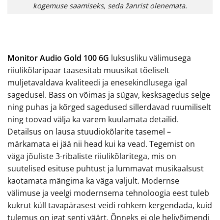
kogemuse saamiseks, seda žanrist olenemata.
Monitor Audio Gold 100 6G
luksusliku välimusega
riiulikõlaripaar taasesitab muusikat tõeliselt
muljetavaldava kvaliteedi ja enesekindlusega igal
sagedusel. Bass on võimas ja sügav, kesksagedus selge
ning puhas ja kõrged sagedused sillerdavad ruumiliselt
ning toovad välja ka varem kuulamata detailid.
Detailsus on lausa stuudiokõlarite tasemel –
märkamata ei jää nii head kui ka vead. Tegemist on
väga jõuliste 3-ribaliste riiulikõlaritega, mis on
suutelised esituse puhtust ja lummavat musikaalsust
kaotamata mängima ka väga valjult. Modernse
välimuse ja veelgi modernsema tehnoloogia eest tuleb
kukrut küll tavapärasest veidi rohkem kergendada, kuid
tulemus on igat senti väärt. Õnneks ei ole helivõimendi