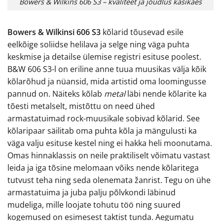
Bowers & Wilkins 606 S3 – kvaliteet ja jõudlus käsikäes
Bowers & Wilkinsi 606 S3
kõlarid tõusevad esile
eelkõige soliidse helilava ja selge ning väga puhta
keskmise ja detailse ülemise registri esituse poolest.
B&W 606 S3-l on eriline anne tuua muusikas välja kõik
kõlarõhud ja nüansid, mida artistid oma loomingusse
pannud on. Näiteks kõlab
metal
läbi nende kõlarite ka
tõesti metalselt, mistõttu on need ühed
armastatuimad rock-muusikale sobivad kõlarid. See
kõlaripaar säilitab oma puhta kõla ja mängulusti ka
väga valju esituse kestel ning ei hakka heli moonutama.
Omas hinnaklassis on neile praktiliselt võimatu vastast
leida ja iga tõsine melomaan võiks nende kõlaritega
tutvust teha ning seda olenemata žanrist. Tegu on ühe
armastatuima ja juba palju põlvkondi läbinud
mudeliga, mille loojate tohutu töö ning suured
kogemused on esimesest taktist tunda. Aegumatu