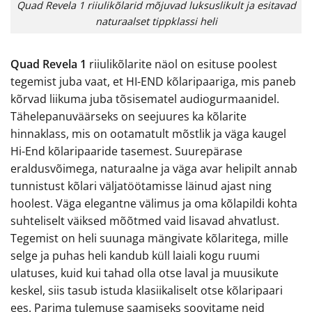
Quad Revela 1 riiulikõlarid mõjuvad luksuslikult ja esitavad
naturaalset tippklassi heli
Quad Revela 1
riiulikõlarite näol on esituse poolest
tegemist juba vaat, et HI-END kõlaripaariga, mis paneb
kõrvad liikuma juba tõsisematel audiogurmaanidel.
Tähelepanuväärseks on seejuures ka kõlarite
hinnaklass, mis on ootamatult mõstlik ja väga kaugel
Hi-End kõlaripaaride tasemest. Suurepärase
eraldusvõimega, naturaalne ja väga avar helipilt annab
tunnistust kõlari väljatöötamisse läinud ajast ning
hoolest. Väga elegantne välimus ja oma kõlapildi kohta
suhteliselt väiksed mõõtmed vaid lisavad ahvatlust.
Tegemist on heli suunaga mängivate kõlaritega, mille
selge ja puhas heli kandub küll laiali kogu ruumi
ulatuses, kuid kui tahad olla otse laval ja muusikute
keskel, siis tasub istuda klasiikaliselt otse kõlaripaari
ees. Parima tulemuse saamiseks soovitame neid