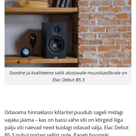
Soodne ja kvaliteetne valik alustavale muusikasõbrale on
Elac Debut B5.3
Odavama hinnaklassi kõlaritel puudub sageli midagi
vajaka jääma – kas on bassi vähe või on kõrgeid liiga
palju või näevad need kuidagi odavad välja. Elac Debut
B5.3 puhul midagi sellist pole. Paneb hoopiski