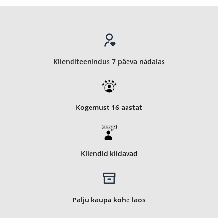
mis
neil
vahet
on?
Klienditeenindus 7 päeva nädalas
Kogemust 16 aastat
Kliendid kiidavad
Palju kaupa kohe laos