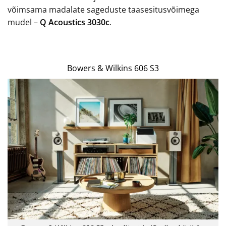
võimsama madalate sageduste taasesitusvõimega
mudel –
Q Acoustics 3030c
.
Bowers & Wilkins 606 S3