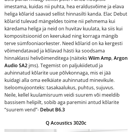
imestama, kuidas nii puhta, hea eraldusvõime ja elava
heliga kõlarid saavad sellist hinnasilti kanda. Elac Debut
kõlarid tulevad mängeldes toime nii pehmema kui
käredama heliga ja neid on huvitav kuulata, ka siis kui
kompositsioonid on keerukad ning korraga mängib
terve sümfooniaorkester. Need kõlarid on ka kergesti
võimendatavad ja kõlavad hästi ka soodsama
hinnaklassi helivõimenditega (näiteks
Wiim Amp
,
Argon
Audio SA2
jms). Tegemist on paljukiidetud ja
auhinnatud kõlarite uue põlvkonnaga, mis ei jää
kuidagi alla oma eelkäiate auhinnatud minevikule.
Iseloomujoonteks: tasakaalukus, puhtus, sujuvus.
Neile, kellel kuulamisruum veidi suurem või meeldib
bassisem helipilt, sobib aga paremini antud kõlarite
“suurem vend”-
Debut B6.3
Q Acoustics 3020c