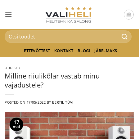
Skip
to
content
Otsi:
ETTEVÕTTEST
KONTAKT
BLOGI
JÄRELMAKS
UUDISED
Milline riiulikõlar vastab minu
vajadustele?
POSTED ON
17/05/2022
BY
BERTIL TÜVI
17
mai