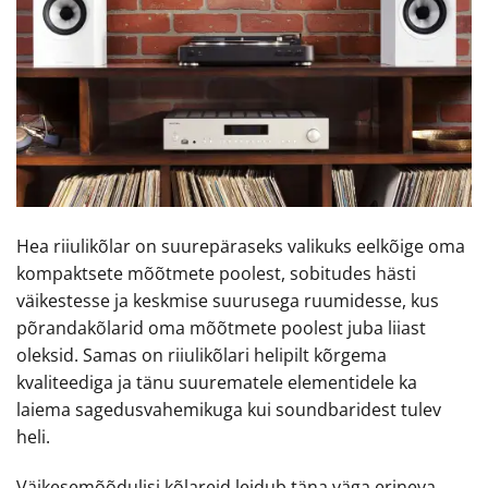
Hea riiulikõlar on suurepäraseks valikuks eelkõige oma
kompaktsete mõõtmete poolest, sobitudes hästi
väikestesse ja keskmise suurusega ruumidesse, kus
põrandakõlarid oma mõõtmete poolest juba liiast
oleksid. Samas on riiulikõlari helipilt kõrgema
kvaliteediga ja tänu suurematele elementidele ka
laiema sagedusvahemikuga kui soundbaridest tulev
heli.
Väikesemõõdulisi kõlareid leidub täna väga erineva