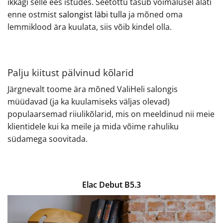
ikkagi selle ees istudes. Seetõttu tasub võimalusel alati
enne ostmist
salongist läbi tulla
ja mõned oma
lemmiklood ära kuulata, siis võib kindel olla.
Palju kiitust pälvinud kõlarid
Järgnevalt toome ära mõned ValiHeli salongis
müüdavad (ja ka kuulamiseks väljas olevad)
populaarsemad riiulikõlarid, mis on meeldinud nii meie
klientidele kui ka meile ja mida võime rahuliku
südamega soovitada.
Elac Debut B5.3