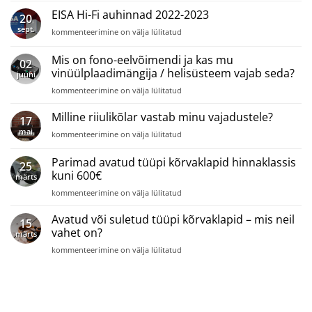
tüüpi
EISA Hi-Fi auhinnad 2022-2023
20
kõrvaklapid
sept.
EISA
kommenteerimine on välja lülitatud
hinnaklassis
Hi-
700€
Fi
Mis on fono-eelvõimendi ja kas mu
ja
02
auhinnad
enam
vinüülplaadimängija / helisüsteem vajab seda?
juuni
2022-
Mis
2023
kommenteerimine on välja lülitatud
on
fono-
Milline riiulikõlar vastab minu vajadustele?
17
eelvõimendi
mai
Milline
kommenteerimine on välja lülitatud
ja
riiulikõlar
kas
vastab
Parimad avatud tüüpi kõrvaklapid hinnaklassis
mu
25
minu
vinüülplaadimängija
kuni 600€
märts
vajadustele?
/
Parimad
kommenteerimine on välja lülitatud
helisüsteem
avatud
vajab
tüüpi
Avatud või suletud tüüpi kõrvaklapid – mis neil
seda?
15
kõrvaklapid
vahet on?
märts
hinnaklassis
Avatud
kommenteerimine on välja lülitatud
kuni
või
600€
suletud
tüüpi
kõrvaklapid
–