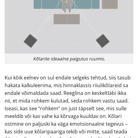
Kõlarite ideaalne paigutus ruumis.
Kui kõik eelnev on sul endale selgeks tehtud, siis tasub
hakata kalkuleerima, mis hinnaklassis riiulikõlareid sa
endale võimaldada saad. Reeglina on keskeltläbi ikka
nii, et mida rohkem kulutad, seda rohkem vastu saad.
Iseasi, kas see “rohkem” on just täpselt see, mis sulle
meeldib või kas vahe ka kõrvaga kuuldav on. Kõlari
ostmine on paljuski ka väga emotsionaalne tegevus –
kas side uue kõlaripaariga tekib või mitte, saad teada