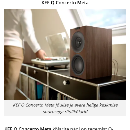
KEF Q Concerto Meta
KEF Q Concerto Meta jõulise ja avara heliga keskmise
suurusega riiulikõlarid
KEF Q Concerto Meta
kõlarite näol on tegemist Q-