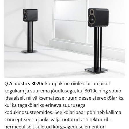
Q Acoustics 3020c
kompaktne riiulikõlar on pisut
kogukam ja suurema jõudlusega, kui 3010c ning sobib
ideaalselt nii väiksematesse ruumidesse stereokõlariks,
kui ka tagakõlariks erineva suurusega
kodukinosüsteemides. See kõlaripaar põhineb kallima
Concept-seeria jaoks väljatöötatud arhitektuuril –
hermeetiliselt suletud kõrgsageduselement on