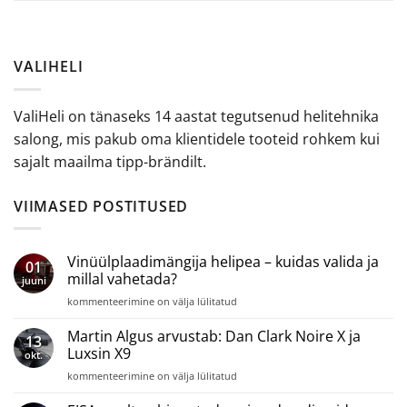
VALIHELI
ValiHeli on tänaseks 14 aastat tegutsenud helitehnika
salong, mis pakub oma klientidele tooteid rohkem kui
sajalt maailma tipp-brändilt.
VIIMASED POSTITUSED
Vinüülplaadimängija helipea – kuidas valida ja
01
millal vahetada?
juuni
Vinüülplaadimängija
kommenteerimine on välja lülitatud
helipea
–
Martin Algus arvustab: Dan Clark Noire X ja
13
kuidas
Luxsin X9
okt.
valida
Martin
kommenteerimine on välja lülitatud
ja
Algus
millal
arvustab: