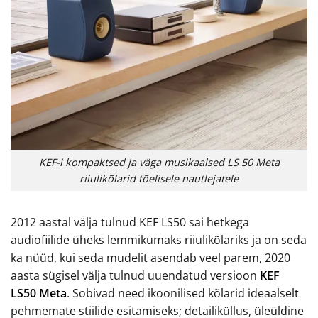
KEF-i kompaktsed ja väga musikaalsed LS 50 Meta
riiulikõlarid tõelisele nautlejatele
2012 aastal välja tulnud KEF LS50 sai hetkega
audiofiilide üheks lemmikumaks riiulikõlariks ja on seda
ka nüüd, kui seda mudelit asendab veel parem, 2020
aasta sügisel välja tulnud uuendatud versioon
KEF
LS50 Meta
. Sobivad need ikoonilised kõlarid ideaalselt
pehmemate stiilide esitamiseks; detailiküllus, üleüldine