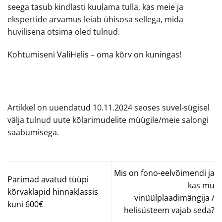
seega tasub kindlasti kuulama tulla, kas meie ja
ekspertide arvamus leiab ühisosa sellega, mida
huvilisena otsima oled tulnud.
Kohtumiseni
ValiHelis
– oma kõrv on kuningas!
Artikkel on uuendatud 10.11.2024 seoses suvel-sügisel
välja tulnud uute kõlarimudelite müügile/meie salongi
saabumisega.
Mis on fono-eelvõimendi ja
Parimad avatud tüüpi
kas mu
kõrvaklapid hinnaklassis
vinüülplaadimängija /
kuni 600€
helisüsteem vajab seda?