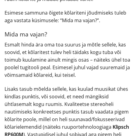
Esimese sammuna õigete kõlariteni jõudmiseks tuleb
aga vastata küsimusele: “Mida ma vajan?”.
Mida ma vajan?
Esmalt hinda ära oma toa suurus ja mõtle sellele, kas
soovid, et kõlaritest tulev heli täidaks kogu tuba või
toimub kuulamine ainult mingis osas – näiteks ühel toa
poolel tugitooli peal. Esimesel juhul vajad suuremaid ja
võimsamaid kõlareid, kui teisel.
Lisaks tasub mõelda sellele, kas kuulad muusikat ühes
kindlas punktis, või soovid, et need mängiksid
ühtlasemalt kogu ruumis. Kvaliteetse stereoheli
nautimiseks konkreetses punktis tasub vaadata pigem
kõlarite poole, millel on heli suunavad/fokusseerivad
kõlarielemendid (näiteks ruuportehnoloogiaga
Klipsch
RP600M
). Vastupidisel juhul sobivad aga pigem heli