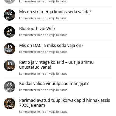
aug.
EISA
kommenteerimine on välja lülitatud
Hi-
Fi
Mis on striimer ja kuidas seda valida?
02
auhinnad
juuni
Mis
kommenteerimine on välja lülitatud
2023-
on
2024
striimer
Bluetooth või Wifi?
24
ja
mai
Bluetooth
kommenteerimine on välja lülitatud
kuidas
või
seda
Wifi?
valida?
Mis on DAC ja miks seda vaja on?
10
apr.
Mis
kommenteerimine on välja lülitatud
on
DAC
Retro ja vintage kõlarid – uus ja ammu
10
ja
unustatud vana!
jaan.
miks
Retro
seda
kommenteerimine on välja lülitatud
ja
vaja
vintage
on?
Kuidas valida vinüülplaadimängijat?
05
kõlarid
jaan.
Kuidas
kommenteerimine on välja lülitatud
–
valida
uus
vinüülplaadimängijat?
Parimad avatud tüüpi kõrvaklapid hinnaklassis
ja
01
ammu
700€ ja enam
dets.
unustatud
Parimad
kommenteerimine on välja lülitatud
vana!
avatud