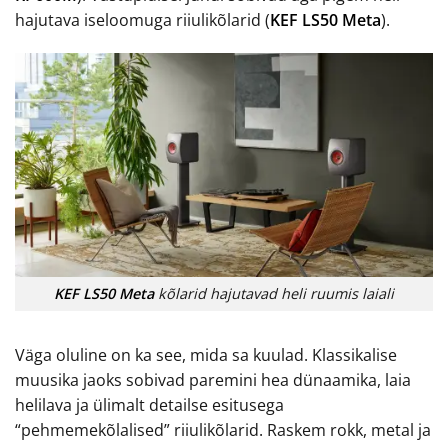
hajutava iseloomuga riiulikõlarid (
KEF LS50 Meta
).
KEF LS50 Meta
kõlarid hajutavad heli ruumis laiali
Väga oluline on ka see, mida sa kuulad. Klassikalise
muusika jaoks sobivad paremini hea dünaamika, laia
helilava ja ülimalt detailse esitusega
“pehmemekõlalised” riiulikõlarid. Raskem rokk, metal ja