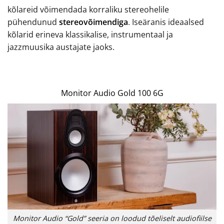
kõlareid võimendada korraliku stereohelile
pühendunud
stereovõimendiga
. Iseäranis ideaalsed
kõlarid erineva klassikalise, instrumentaal ja
jazzmuusika austajate jaoks.
Monitor Audio Gold 100 6G
Monitor Audio “Gold” seeria on loodud tõeliselt audiofiilse