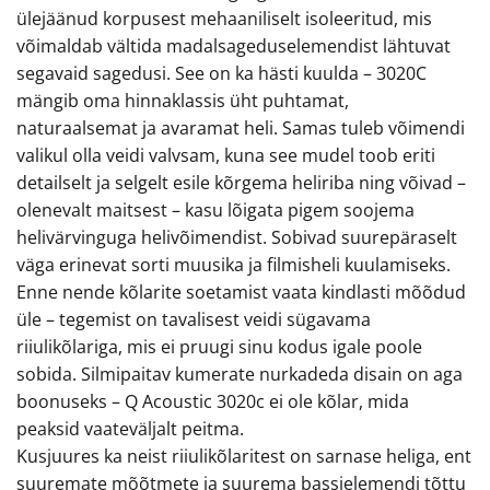
ülejäänud korpusest mehaaniliselt isoleeritud, mis
võimaldab vältida madalsageduselemendist lähtuvat
segavaid sagedusi. See on ka hästi kuulda – 3020C
mängib oma hinnaklassis üht puhtamat,
naturaalsemat ja avaramat heli. Samas tuleb võimendi
valikul olla veidi valvsam, kuna see mudel toob eriti
detailselt ja selgelt esile kõrgema heliriba ning võivad –
olenevalt maitsest – kasu lõigata pigem soojema
helivärvinguga helivõimendist. Sobivad suurepäraselt
väga erinevat sorti muusika ja filmisheli kuulamiseks.
Enne nende kõlarite soetamist vaata kindlasti mõõdud
üle – tegemist on tavalisest veidi sügavama
riiulikõlariga, mis ei pruugi sinu kodus igale poole
sobida. Silmipaitav kumerate nurkadeda disain on aga
boonuseks – Q Acoustic 3020c ei ole kõlar, mida
peaksid vaateväljalt peitma.
Kusjuures ka neist riiulikõlaritest on sarnase heliga, ent
suuremate mõõtmete ja suurema bassielemendi tõttu