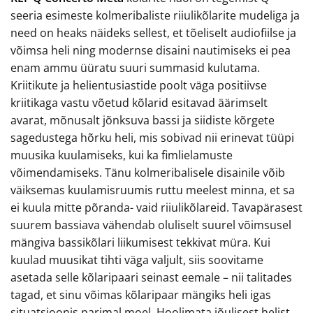
seeria esimeste kolmeribaliste riiulikõlarite mudeliga ja
need on heaks näideks sellest, et tõeliselt audiofiilse ja
võimsa heli ning modernse disaini nautimiseks ei pea
enam ammu üüratu suuri summasid kulutama.
Kriitikute ja helientusiastide poolt väga positiivse
kriitikaga vastu võetud kõlarid esitavad äärimselt
avarat, mõnusalt jõnksuva bassi ja siidiste kõrgete
sagedustega hõrku heli, mis sobivad nii erinevat tüüpi
muusika kuulamiseks, kui ka fimlielamuste
võimendamiseks. Tänu kolmeribalisele disainile võib
väiksemas kuulamisruumis ruttu meelest minna, et sa
ei kuula mitte põranda- vaid riiulikõlareid. Tavapärasest
suurem bassiava vähendab oluliselt suurel võimsusel
mängiva bassikõlari liikumisest tekkivat müra. Kui
kuulad muusikat tihti väga valjult, siis soovitame
asetada selle kõlaripaari seinast eemale – nii talitades
tagad, et sinu võimas kõlaripaar mängiks heli igas
situatsioonis parimal moel. Hoolimata jõulisest helist