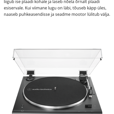
liigub ise plaadi kohale ja laseb nõela õrnalt plaadi
esiservale. Kui viimane lugu on läbi, tõuseb käpp üles,
naaseb puhkeasendisse ja seadme mootor lülitub välja.