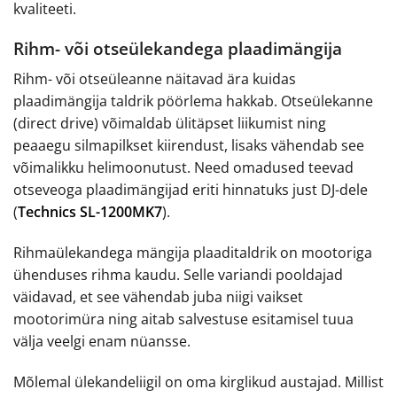
kvaliteeti.
Rihm- või otseülekandega plaadimängija
Rihm- või otseüleanne näitavad ära kuidas
plaadimängija taldrik pöörlema hakkab. Otseülekanne
(direct drive) võimaldab ülitäpset liikumist ning
peaaegu silmapilkset kiirendust, lisaks vähendab see
võimalikku helimoonutust. Need omadused teevad
otseveoga plaadimängijad eriti hinnatuks just DJ-dele
(
Technics SL-1200MK7
).
Rihmaülekandega mängija plaaditaldrik on mootoriga
ühenduses rihma kaudu. Selle variandi pooldajad
väidavad, et see vähendab juba niigi vaikset
mootorimüra ning aitab salvestuse esitamisel tuua
välja veelgi enam nüansse.
Mõlemal ülekandeliigil on oma kirglikud austajad. Millist