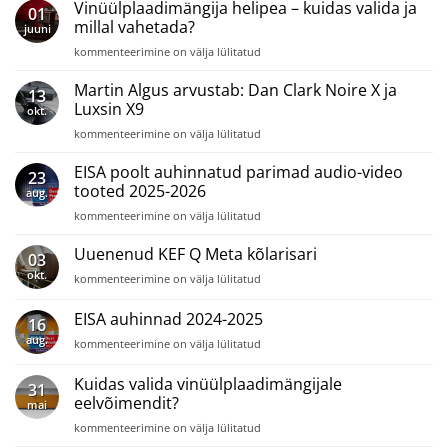
Vinüülplaadimängija helipea – kuidas valida ja
01
millal vahetada?
juuni
Vinüülplaadimängija
kommenteerimine on välja lülitatud
helipea
–
Martin Algus arvustab: Dan Clark Noire X ja
13
kuidas
Luxsin X9
okt.
valida
Martin
kommenteerimine on välja lülitatud
ja
Algus
millal
arvustab:
EISA poolt auhinnatud parimad audio-video
vahetada?
23
Dan
tooted 2025-2026
aug.
Clark
EISA
kommenteerimine on välja lülitatud
Noire
poolt
X
auhinnatud
Uuenenud KEF Q Meta kõlarisari
ja
03
parimad
Luxsin
okt.
Uuenenud
kommenteerimine on välja lülitatud
audio-
X9
KEF
video
Q
EISA auhinnad 2024-2025
tooted
16
Meta
2025-
aug.
EISA
kommenteerimine on välja lülitatud
kõlarisari
2026
auhinnad
2024-
Kuidas valida vinüülplaadimängijale
31
2025
eelvõimendit?
mai
Kuidas
kommenteerimine on välja lülitatud
valida