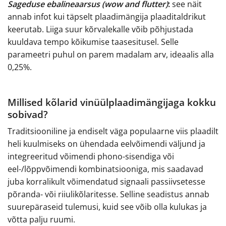
Sageduse ebalineaarsus (wow and flutter)
:
see näit
annab infot kui täpselt plaadimängija plaaditaldrikut
keerutab. Liiga suur kõrvalekalle võib põhjustada
kuuldava tempo kõikumise taasesitusel. Selle
parameetri puhul on parem madalam arv, ideaalis alla
0,25%.
Millised kõlarid vinüülplaadimängijaga kokku
sobivad?
Traditsiooniline ja endiselt väga populaarne viis plaadilt
heli kuulmiseks on ühendada eelvõimendi väljund ja
integreeritud võimendi phono-sisendiga või
eel-/lõppvõimendi kombinatsiooniga, mis saadavad
juba korralikult võimendatud signaali passiivsetesse
põranda- või riiulikõlaritesse. Selline seadistus annab
suurepäraseid tulemusi, kuid see võib olla kulukas ja
võtta palju ruumi.