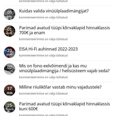
Retro
seda
kommenteerimine on välja lülitatud
ja
vaja
vintage
on?
Kuidas valida vinüülplaadimängijat?
05
kõlarid
jaan.
Kuidas
kommenteerimine on välja lülitatud
–
valida
uus
vinüülplaadimängijat?
Parimad avatud tüüpi kõrvaklapid hinnaklassis
ja
01
ammu
700€ ja enam
dets.
unustatud
Parimad
kommenteerimine on välja lülitatud
vana!
avatud
tüüpi
EISA Hi-Fi auhinnad 2022-2023
20
kõrvaklapid
sept.
EISA
kommenteerimine on välja lülitatud
hinnaklassis
Hi-
700€
Fi
Mis on fono-eelvõimendi ja kas mu
ja
02
auhinnad
enam
vinüülplaadimängija / helisüsteem vajab seda?
juuni
2022-
Mis
2023
kommenteerimine on välja lülitatud
on
fono-
Milline riiulikõlar vastab minu vajadustele?
17
eelvõimendi
mai
Milline
kommenteerimine on välja lülitatud
ja
riiulikõlar
kas
vastab
Parimad avatud tüüpi kõrvaklapid hinnaklassis
mu
25
minu
vinüülplaadimängija
kuni 600€
märts
vajadustele?
/
Parimad
kommenteerimine on välja lülitatud