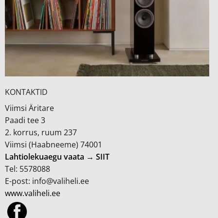
KONTAKTID
Viimsi Äritare
Paadi tee 3
2. korrus, ruum 237
Viimsi (Haabneeme) 74001
Lahtiolekuaegu vaata → SIIT
Tel: 5578088
E-post: info@valiheli.ee
www.valiheli.ee