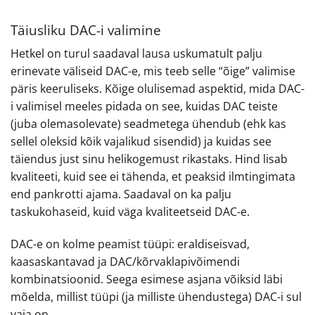
Täiusliku DAC-i valimine
Hetkel on turul saadaval lausa uskumatult palju
erinevate väliseid DAC-e, mis teeb selle “õige” valimise
päris keeruliseks. Kõige olulisemad aspektid, mida DAC-
i valimisel meeles pidada on see, kuidas DAC teiste
(juba olemasolevate) seadmetega ühendub (ehk kas
sellel oleksid kõik vajalikud sisendid) ja kuidas see
täiendus just sinu helikogemust rikastaks. Hind lisab
kvaliteeti, kuid see ei tähenda, et peaksid ilmtingimata
end pankrotti ajama. Saadaval on ka palju
taskukohaseid, kuid väga kvaliteetseid DAC-e.
DAC-e on kolme peamist tüüpi: eraldiseisvad,
kaasaskantavad ja DAC/kõrvaklapivõimendi
kombinatsioonid. Seega esimese asjana võiksid läbi
mõelda, millist tüüpi (ja milliste ühendustega) DAC-i sul
vaja on.