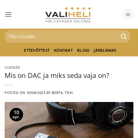
Skip
to
content
Otsi:
ETTEVÕTTEST
KONTAKT
BLOGI
JÄRELMAKS
UUDISED
Mis on DAC ja miks seda vaja on?
POSTED ON
10/04/2023
BY
BERTIL TÜVI
10
apr.