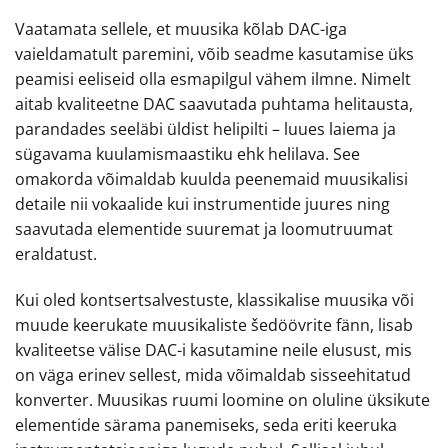
Vaatamata sellele, et muusika kõlab DAC-iga
vaieldamatult paremini, võib seadme kasutamise üks
peamisi eeliseid olla esmapilgul vähem ilmne. Nimelt
aitab kvaliteetne DAC saavutada puhtama helitausta,
parandades seeläbi üldist helipilti – luues laiema ja
sügavama kuulamismaastiku ehk helilava. See
omakorda võimaldab kuulda peenemaid muusikalisi
detaile nii vokaalide kui instrumentide juures ning
saavutada elementide suuremat ja loomutruumat
eraldatust.
Kui oled kontsertsalvestuste, klassikalise muusika või
muude keerukate muusikaliste šedöövrite fänn, lisab
kvaliteetse välise DAC-i kasutamine neile elusust, mis
on väga erinev sellest, mida võimaldab sisseehitatud
konverter. Muusikas ruumi loomine on oluline üksikute
elementide särama panemiseks, seda eriti keeruka