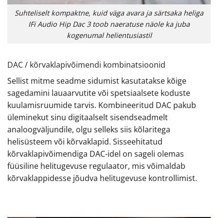
Suhteliselt kompaktne, kuid väga avara ja särtsaka heliga
IFi Audio Hip Dac 3 toob naeratuse näole ka juba
kogenumal helientusiastil
DAC / kõrvaklapivõimendi kombinatsioonid
Sellist mitme seadme sidumist kasutatakse kõige
sagedamini lauaarvutite või spetsiaalsete koduste
kuulamisruumide tarvis. Kombineeritud DAC pakub
üleminekut sinu digitaalselt sisendseadmelt
analoogväljundile, olgu selleks siis kõlaritega
helisüsteem või kõrvaklapid. Sisseehitatud
kõrvaklapivõimendiga DAC-idel on sageli olemas
füüsiline helitugevuse regulaator, mis võimaldab
kõrvaklappidesse jõudva helitugevuse kontrollimist.