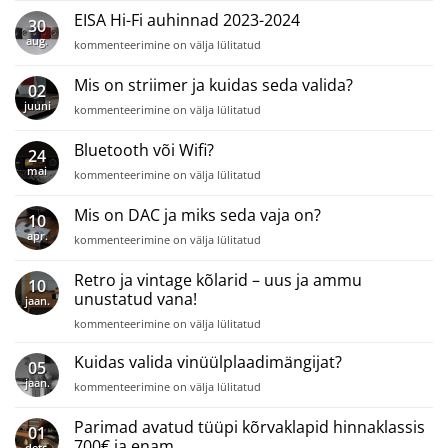
teleri
EISA Hi-Fi auhinnad 2023-2024
30
heli?
aug.
EISA
kommenteerimine on välja lülitatud
Hi-
Fi
Mis on striimer ja kuidas seda valida?
02
auhinnad
juuni
Mis
kommenteerimine on välja lülitatud
2023-
on
2024
striimer
Bluetooth või Wifi?
24
ja
mai
Bluetooth
kommenteerimine on välja lülitatud
kuidas
või
seda
Wifi?
valida?
Mis on DAC ja miks seda vaja on?
10
apr.
Mis
kommenteerimine on välja lülitatud
on
DAC
Retro ja vintage kõlarid – uus ja ammu
10
ja
unustatud vana!
jaan.
miks
Retro
seda
kommenteerimine on välja lülitatud
ja
vaja
vintage
on?
Kuidas valida vinüülplaadimängijat?
05
kõlarid
jaan.
Kuidas
kommenteerimine on välja lülitatud
–
valida
uus
vinüülplaadimängijat?
Parimad avatud tüüpi kõrvaklapid hinnaklassis
ja
01
ammu
700€ ja enam
dets.