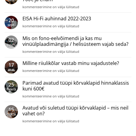
unustatud
Parimad
kommenteerimine on välja lülitatud
vana!
avatud
tüüpi
EISA Hi-Fi auhinnad 2022-2023
20
kõrvaklapid
sept.
EISA
kommenteerimine on välja lülitatud
hinnaklassis
Hi-
700€
Fi
Mis on fono-eelvõimendi ja kas mu
ja
02
auhinnad
enam
vinüülplaadimängija / helisüsteem vajab seda?
juuni
2022-
Mis
2023
kommenteerimine on välja lülitatud
on
fono-
Milline riiulikõlar vastab minu vajadustele?
17
eelvõimendi
mai
Milline
kommenteerimine on välja lülitatud
ja
riiulikõlar
kas
vastab
Parimad avatud tüüpi kõrvaklapid hinnaklassis
mu
25
minu
vinüülplaadimängija
kuni 600€
märts
vajadustele?
/
Parimad
kommenteerimine on välja lülitatud
helisüsteem
avatud
vajab
tüüpi
Avatud või suletud tüüpi kõrvaklapid – mis neil
seda?
15
kõrvaklapid
vahet on?
märts
hinnaklassis
Avatud
kommenteerimine on välja lülitatud
kuni
või
600€
suletud