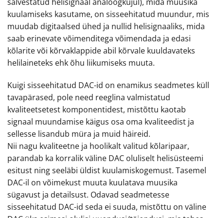
salvestatud helisignaal analoogkujul), mida muusika
kuulamiseks kasutame, on sisseehitatud muundur, mis
muudab digitaalsed ühed ja nullid helisignaaliks, mida
saab erinevate võimenditega võimendada ja edasi
kõlarite või kõrvaklappide abil kõrvale kuuldavateks
helilaineteks ehk õhu liikumiseks muuta.
Kuigi sisseehitatud DAC-id on enamikus seadmetes küll
tavapärased, pole need reeglina valmistatud
kvaliteetsetest komponentidest, mistõttu kaotab
signaal muundamise käigus osa oma kvaliteedist ja
sellesse lisandub müra ja muid häireid.
Nii nagu kvaliteetne ja hoolikalt valitud kõlaripaar,
parandab ka korralik väline DAC oluliselt helisüsteemi
esitust ning seeläbi üldist kuulamiskogemust. Tasemel
DAC-il on võimekust muuta kuulatava muusika
sügavust ja detailsust. Odavad seadmetesse
sisseehitatud DAC-id seda ei suuda, mistõttu on väline