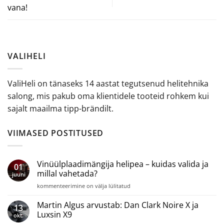
vana!
VALIHELI
ValiHeli on tänaseks 14 aastat tegutsenud helitehnika
salong, mis pakub oma klientidele tooteid rohkem kui
sajalt maailma tipp-brändilt.
VIIMASED POSTITUSED
Vinüülplaadimängija helipea – kuidas valida ja
01
millal vahetada?
juuni
Vinüülplaadimängija
kommenteerimine on välja lülitatud
helipea
–
Martin Algus arvustab: Dan Clark Noire X ja
13
kuidas
Luxsin X9
okt.
valida