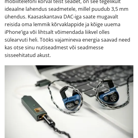
mobiiltelefoni kõrval teist seadet, on see tegelikult
ideaalne lahendus seadmetele, millel puudub 3,5 mm
ühendus. Kaasaskantava DAC-iga saate mugavalt
reisida oma lemmik kõrvaklappide ja kõige uuema
iPhone’iga või lihtsalt võimendada liikvel olles
sülearvuti heli. Tööks vajamineva energia saavad need
kas otse sinu nutiseadmest või seadmesse
sisseehitatud akust.