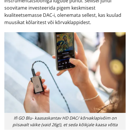
instrumentatsiooniga lugude puhul. Sellisel juhul
soovitame investeerida pigem keskmisest
kvaliteetsemasse DAC-i, olenemata sellest, kas kuulad
muusikat kõlaritest või kõrvaklappidest.
Ifi GO Blu- kaasaskantav HD DAC/ kõrvaklapivõim on
piisavalt väike (vaid 26g!), et seda kõikjale kaasa võtta