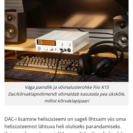
Väga paindlik ja võimalusterohke Fiio K15
Dac/kõrvaklapivõimendi võimaldab kasutada pea ükskõik,
millist kõrvaklapipaari
DAC-i lisamine helisüsteemi on sageli lihtsaim viis oma
helisüsteemist lähtuva heli oluliseks parandamiseks.