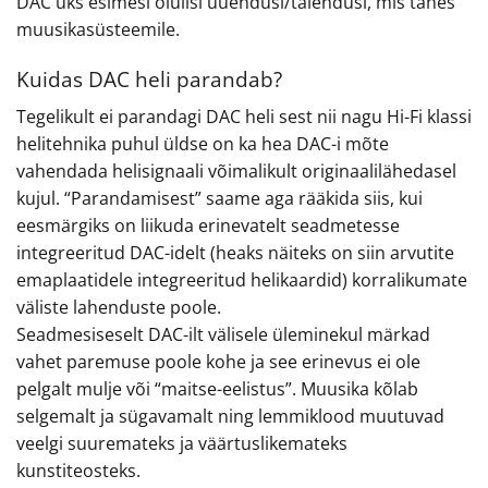
DAC üks esimesi olulisi uuendusi/täiendusi, mis tahes
muusikasüsteemile.
Kuidas DAC heli parandab?
Tegelikult ei parandagi DAC heli sest nii nagu Hi-Fi klassi
helitehnika puhul üldse on ka hea DAC-i mõte
vahendada helisignaali võimalikult originaalilähedasel
kujul. “Parandamisest” saame aga rääkida siis, kui
eesmärgiks on liikuda erinevatelt seadmetesse
integreeritud DAC-idelt (heaks näiteks on siin arvutite
emaplaatidele integreeritud helikaardid) korralikumate
väliste lahenduste poole.
Seadmesiseselt DAC-ilt välisele üleminekul märkad
vahet paremuse poole kohe ja see erinevus ei ole
pelgalt mulje või “maitse-eelistus”. Muusika kõlab
selgemalt ja sügavamalt ning lemmiklood muutuvad
veelgi suuremateks ja väärtuslikemateks
kunstiteosteks.