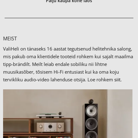
Palju kaupa kohe laos
MEIST
ValiHeli on tänaseks 16 aastat tegutsenud helitehnika salong,
mis pakub oma klientidele tooteid rohkem kui sajalt maailma
tipp-brändilt.
Meilt leiab endale sobiliku nii lihtne
muusikasõber, tõsisem Hi-Fi entusiast kui ka oma koju
tervikliku audio-video lahenduse otsija. Loe rohkem
siit.