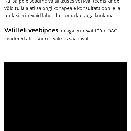
Kui sa pole seadme vajalikkuses või kvaliteedis kindel
võid tulla alati salongi kohapeale konsultatsioonile ja
ühtlasi erinevaid lahendusi oma kõrvaga kuulama.
ValiHeli veebipoes
on aga erinevat tüüpi DAC-
seadmed alati suures valikus saadaval.