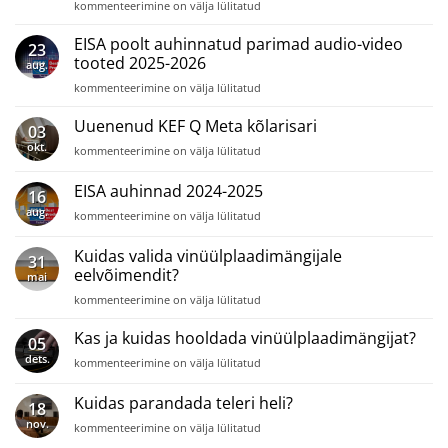
Martin
kommenteerimine on välja lülitatud
ja
Algus
millal
arvustab:
EISA poolt auhinnatud parimad audio-video
vahetada?
23
Dan
tooted 2025-2026
aug.
Clark
EISA
kommenteerimine on välja lülitatud
Noire
poolt
X
auhinnatud
Uuenenud KEF Q Meta kõlarisari
ja
03
parimad
Luxsin
okt.
Uuenenud
kommenteerimine on välja lülitatud
audio-
X9
KEF
video
Q
EISA auhinnad 2024-2025
tooted
16
Meta
2025-
aug.
EISA
kommenteerimine on välja lülitatud
kõlarisari
2026
auhinnad
2024-
Kuidas valida vinüülplaadimängijale
31
2025
eelvõimendit?
mai
Kuidas
kommenteerimine on välja lülitatud
valida
vinüülplaadimängijale
Kas ja kuidas hooldada vinüülplaadimängijat?
05
eelvõimendit?
dets.
Kas
kommenteerimine on välja lülitatud
ja
kuidas
Kuidas parandada teleri heli?
18
hooldada
nov.
Kuidas
kommenteerimine on välja lülitatud
vinüülplaadimängijat?
parandada