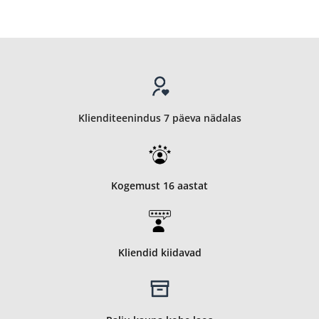
tüüpi
kõrvaklapid
–
mis
neil
vahet
on?
Klienditeenindus 7 päeva nädalas
Kogemust 16 aastat
Kliendid kiidavad