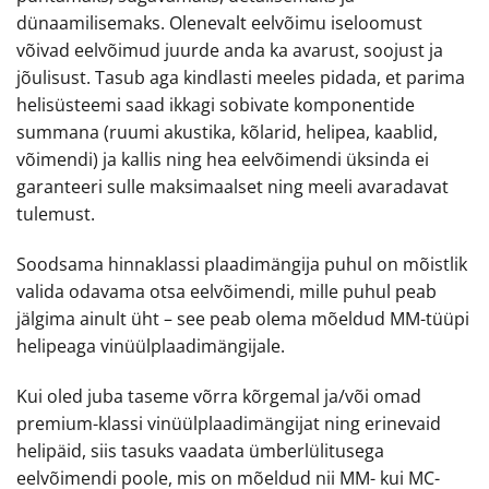
dünaamilisemaks. Olenevalt eelvõimu iseloomust
võivad eelvõimud juurde anda ka avarust, soojust ja
jõulisust. Tasub aga kindlasti meeles pidada, et parima
helisüsteemi saad ikkagi sobivate komponentide
summana (ruumi akustika, kõlarid, helipea, kaablid,
võimendi) ja kallis ning hea eelvõimendi üksinda ei
garanteeri sulle maksimaalset ning meeli avaradavat
tulemust.
Soodsama hinnaklassi plaadimängija puhul on mõistlik
valida odavama otsa eelvõimendi, mille puhul peab
jälgima ainult üht – see peab olema mõeldud MM-tüüpi
helipeaga vinüülplaadimängijale.
Kui oled juba taseme võrra kõrgemal ja/või omad
premium-klassi vinüülplaadimängijat ning erinevaid
helipäid, siis tasuks vaadata ümberlülitusega
eelvõimendi poole, mis on mõeldud nii MM- kui MC-