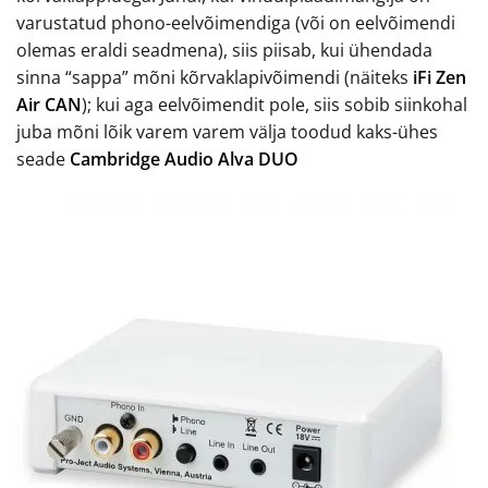
varustatud phono-eelvõimendiga (või on eelvõimendi
olemas eraldi seadmena), siis piisab, kui ühendada
sinna “sappa” mõni kõrvaklapivõimendi (näiteks
iFi Zen
Air CAN
); kui aga eelvõimendit pole, siis sobib siinkohal
juba mõni lõik varem varem välja toodud kaks-ühes
seade
Cambridge Audio Alva DUO