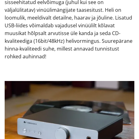
sisseehitatud eelvõimuga (juhul kui see on
väljalülitatav) vinüülimängijate taasesitust. Heli on
loomulik, meeldivalt detailne, haarav ja jõuline. Lisatud
USB-liides võimaldab vajadusel vinüülilt kõlavat
muusikat hõlpsalt arvutisse üle kanda ja seda CD-
kvaliteediga (16bit/48kHz) helivormingus. Suurepärane
hinna-kvaliteedi suhe, millest annavad tunnistust
rohked auhinnad!