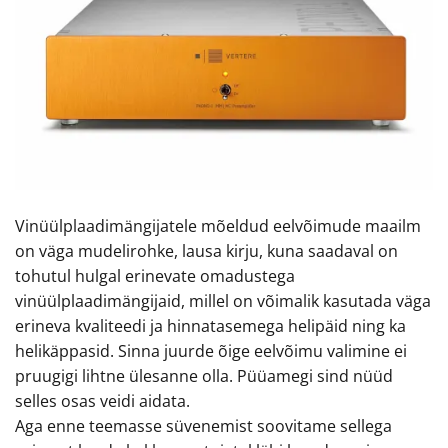
Vinüülplaadimängijatele mõeldud eelvõimude maailm
on väga mudelirohke, lausa kirju, kuna saadaval on
tohutul hulgal erinevate omadustega
vinüülplaadimängijaid, millel on võimalik kasutada väga
erineva kvaliteedi ja hinnatasemega helipäid ning ka
helikäppasid. Sinna juurde õige eelvõimu valimine ei
pruugigi lihtne ülesanne olla. Püüamegi sind nüüd
selles osas veidi aidata.
Aga enne teemasse süvenemist soovitame sellega