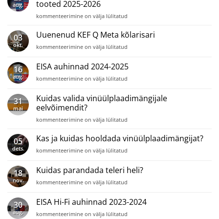
Dan
tooted 2025-2026
aug.
Clark
EISA
kommenteerimine on välja lülitatud
Noire
poolt
X
auhinnatud
Uuenenud KEF Q Meta kõlarisari
ja
03
parimad
Luxsin
okt.
Uuenenud
kommenteerimine on välja lülitatud
audio-
X9
KEF
video
Q
EISA auhinnad 2024-2025
tooted
16
Meta
2025-
aug.
EISA
kommenteerimine on välja lülitatud
kõlarisari
2026
auhinnad
2024-
Kuidas valida vinüülplaadimängijale
31
2025
eelvõimendit?
mai
Kuidas
kommenteerimine on välja lülitatud
valida
vinüülplaadimängijale
Kas ja kuidas hooldada vinüülplaadimängijat?
05
eelvõimendit?
dets.
Kas
kommenteerimine on välja lülitatud
ja
kuidas
Kuidas parandada teleri heli?
18
hooldada
nov.
Kuidas
kommenteerimine on välja lülitatud
vinüülplaadimängijat?
parandada
teleri
EISA Hi-Fi auhinnad 2023-2024
30
heli?
aug.
EISA
kommenteerimine on välja lülitatud