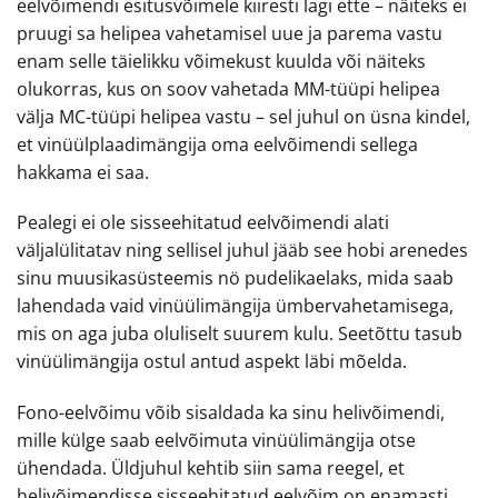
eelvõimendi esitusvõimele kiiresti lagi ette – näiteks ei
pruugi sa helipea vahetamisel uue ja parema vastu
enam selle täielikku võimekust kuulda või näiteks
olukorras, kus on soov vahetada MM-tüüpi helipea
välja MC-tüüpi helipea vastu – sel juhul on üsna kindel,
et vinüülplaadimängija oma eelvõimendi sellega
hakkama ei saa.
Pealegi ei ole sisseehitatud eelvõimendi alati
väljalülitatav ning sellisel juhul jääb see hobi arenedes
sinu muusikasüsteemis nö pudelikaelaks, mida saab
lahendada vaid vinüülimängija ümbervahetamisega,
mis on aga juba oluliselt suurem kulu. Seetõttu tasub
vinüülimängija ostul antud aspekt läbi mõelda.
Fono-eelvõimu võib sisaldada ka sinu helivõimendi,
mille külge saab eelvõimuta vinüülimängija otse
ühendada. Üldjuhul kehtib siin sama reegel, et
helivõimendisse sisseehitatud eelvõim on enamasti