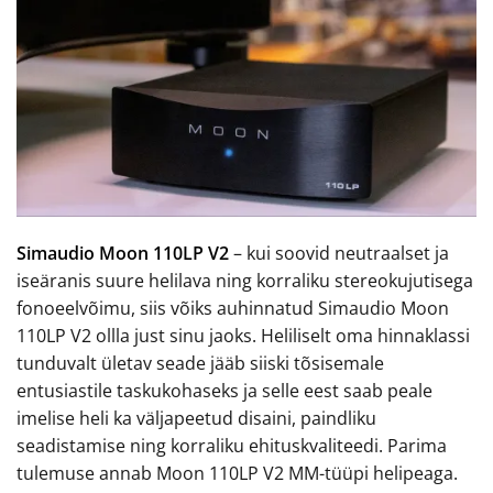
Simaudio Moon 110LP V2
– kui soovid neutraalset ja
iseäranis suure helilava ning korraliku stereokujutisega
fonoeelvõimu, siis võiks auhinnatud Simaudio Moon
110LP V2 ollla just sinu jaoks. Heliliselt oma hinnaklassi
tunduvalt ületav seade jääb siiski tõsisemale
entusiastile taskukohaseks ja selle eest saab peale
imelise heli ka väljapeetud disaini, paindliku
seadistamise ning korraliku ehituskvaliteedi. Parima
tulemuse annab Moon 110LP V2 MM-tüüpi helipeaga.