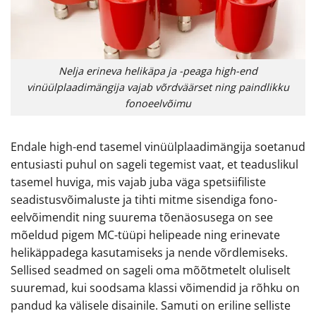
Nelja erineva helikäpa ja -peaga high-end
vinüülplaadimängija vajab võrdväärset ning paindlikku
fonoeelvõimu
Endale high-end tasemel vinüülplaadimängija soetanud
entusiasti puhul on sageli tegemist vaat, et teaduslikul
tasemel huviga, mis vajab juba väga spetsiifiliste
seadistusvõimaluste ja tihti mitme sisendiga fono-
eelvõimendit ning suurema tõenäosusega on see
mõeldud pigem MC-tüüpi helipeade ning erinevate
helikäppadega kasutamiseks ja nende võrdlemiseks.
Sellised seadmed on sageli oma mõõtmetelt oluliselt
suuremad, kui soodsama klassi võimendid ja rõhku on
pandud ka välisele disainile. Samuti on eriline selliste