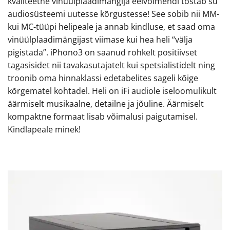
kvaliteetne vinüülplaadimängija eelvõimendi tõstab su
audiosüsteemi uutesse kõrgustesse! See sobib nii MM-
kui MC-tüüpi helipeale ja annab kindluse, et saad oma
vinüülplaadimängijast viimase kui hea heli “välja
pigistada”. iPhono3 on saanud rohkelt positiivset
tagasisidet nii tavakasutajatelt kui spetsialistidelt ning
troonib oma hinnaklassi edetabelites sageli kõige
kõrgematel kohtadel. Heli on iFi audiole iseloomulikult
äärmiselt musikaalne, detailne ja jõuline. Äärmiselt
kompaktne formaat lisab võimalusi paigutamisel.
Kindlapeale minek!