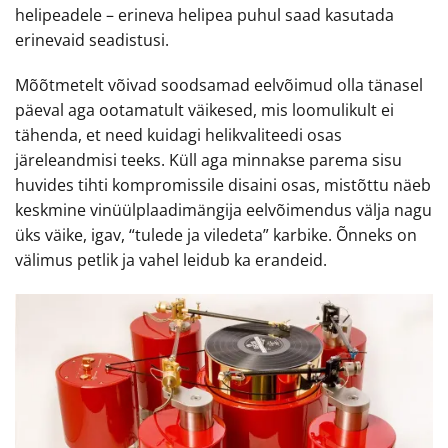
helipeadele – erineva helipea puhul saad kasutada
erinevaid seadistusi.
Mõõtmetelt võivad soodsamad eelvõimud olla tänasel
päeval aga ootamatult väikesed, mis loomulikult ei
tähenda, et need kuidagi helikvaliteedi osas
järeleandmisi teeks. Küll aga minnakse parema sisu
huvides tihti kompromissile disaini osas, mistõttu näeb
keskmine vinüülplaadimängija eelvõimendus välja nagu
üks väike, igav, “tulede ja viledeta” karbike. Õnneks on
välimus petlik ja vahel leidub ka erandeid.