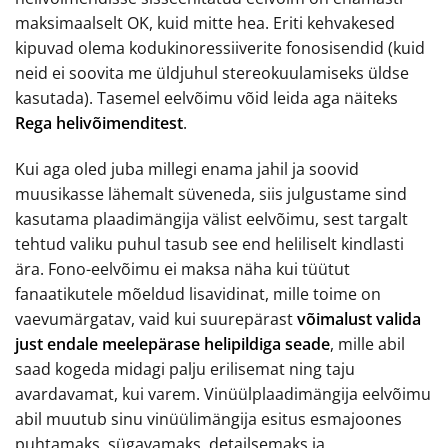
maksimaalselt OK, kuid mitte hea. Eriti kehvakesed
kipuvad olema kodukinoressiiverite fonosisendid (kuid
neid ei soovita me üldjuhul stereokuulamiseks üldse
kasutada). Tasemel eelvõimu võid leida aga näiteks
Rega helivõimenditest
.
Kui aga oled juba millegi enama jahil ja soovid
muusikasse lähemalt süveneda, siis julgustame sind
kasutama plaadimängija välist eelvõimu, sest targalt
tehtud valiku puhul tasub see end heliliselt kindlasti
ära. Fono-eelvõimu ei maksa näha kui tüütut
fanaatikutele mõeldud lisavidinat, mille toime on
vaevumärgatav, vaid kui suurepärast
võimalust valida
just endale meelepärase helipildiga seade
, mille abil
saad kogeda midagi palju erilisemat ning taju
avardavamat, kui varem. Vinüülplaadimängija eelvõimu
abil muutub sinu vinüülimängija esitus esmajoones
puhtamaks, sügavamaks, detailsemaks ja