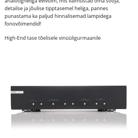
analoogheliga eelvõim, mis vaimustab oma sooja,
detailse ja jõulise tipptasemel heliga, pannes
punastama ka paljud hinnalisemad lampidega
fonovõimendid!
High-End tase tõelisele vinüüligurmaanile