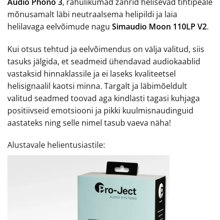
Audio Phono 3
, rahulikumad žanrid helisevad tihtipeale
mõnusamalt läbi neutraalsema helipildi ja laia
helilavaga eelvõimude nagu
Simaudio Moon 110LP V2
.
Kui otsus tehtud ja eelvõimendus on välja valitud, siis
tasuks jälgida, et seadmeid ühendavad audiokaablid
vastaksid hinnaklassile ja ei laseks kvaliteetsel
helisignaalil kaotsi minna. Targalt ja läbimõeldult
valitud seadmed toovad aga kindlasti tagasi kuhjaga
positiivseid emotsiooni ja pikki kuulmisnaudinguid
aastateks ning selle nimel tasub vaeva näha!
Alustavale helientusiastile: