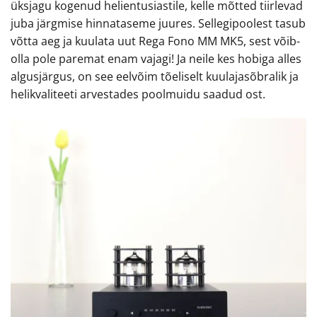
üksjagu kogenud helientusiastile, kelle mõtted tiirlevad
juba järgmise hinnataseme juures. Sellegipoolest tasub
võtta aeg ja kuulata uut Rega Fono MM MK5, sest võib-
olla pole paremat enam vajagi! Ja neile kes hobiga alles
algusjärgus, on see eelvõim tõeliselt kuulajasõbralik ja
helikvaliteeti arvestades poolmuidu saadud ost.