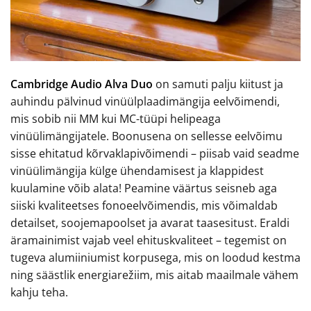
Cambridge Audio Alva Duo
on samuti palju kiitust ja
auhindu pälvinud vinüülplaadimängija eelvõimendi,
mis sobib nii MM kui MC-tüüpi helipeaga
vinüülimängijatele. Boonusena on sellesse eelvõimu
sisse ehitatud kõrvaklapivõimendi – piisab vaid seadme
vinüülimängija külge ühendamisest ja klappidest
kuulamine võib alata! Peamine väärtus seisneb aga
siiski kvaliteetses fonoeelvõimendis, mis võimaldab
detailset, soojemapoolset ja avarat taasesitust. Eraldi
äramainimist vajab veel ehituskvaliteet – tegemist on
tugeva alumiiniumist korpusega, mis on loodud kestma
ning säästlik energiarežiim, mis aitab maailmale vähem
kahju teha.