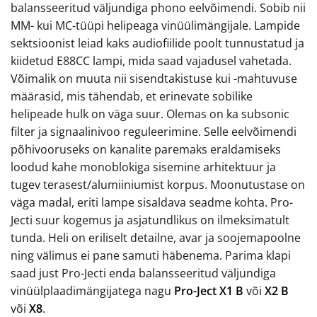
balansseeritud väljundiga phono eelvõimendi. Sobib nii
MM- kui MC-tüüpi helipeaga vinüülimängijale. Lampide
sektsioonist leiad kaks audiofiilide poolt tunnustatud ja
kiidetud E88CC lampi, mida saad vajadusel vahetada.
Võimalik on muuta nii sisendtakistuse kui -mahtuvuse
määrasid, mis tähendab, et erinevate sobilike
helipeade hulk on väga suur. Olemas on ka subsonic
filter ja signaalinivoo reguleerimine. Selle eelvõimendi
põhivooruseks on kanalite paremaks eraldamiseks
loodud kahe monoblokiga sisemine arhitektuur ja
tugev terasest/alumiiniumist korpus. Moonutustase on
väga madal, eriti lampe sisaldava seadme kohta. Pro-
Jecti suur kogemus ja asjatundlikus on ilmeksimatult
tunda. Heli on eriliselt detailne, avar ja soojemapoolne
ning välimus ei pane samuti häbenema. Parima klapi
saad just Pro-Jecti enda balansseeritud väljundiga
vinüülplaadimängijatega nagu
Pro-Ject X1 B
või
X2 B
või
X8
.