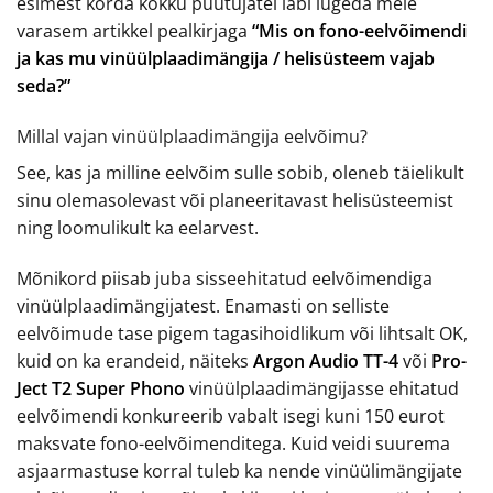
esimest korda kokku puutujatel läbi lugeda meie
varasem artikkel pealkirjaga
“Mis on fono-eelvõimendi
ja kas mu vinüülplaadimängija / helisüsteem vajab
seda?”
Millal vajan vinüülplaadimängija eelvõimu?
See, kas ja milline eelvõim sulle sobib, oleneb täielikult
sinu olemasolevast või planeeritavast helisüsteemist
ning loomulikult ka eelarvest.
Mõnikord piisab juba sisseehitatud eelvõimendiga
vinüülplaadimängijatest. Enamasti on selliste
eelvõimude tase pigem tagasihoidlikum või lihtsalt OK,
kuid on ka erandeid, näiteks
Argon Audio TT-4
või
Pro-
Ject T2 Super Phono
vinüülplaadimängijasse ehitatud
eelvõimendi konkureerib vabalt isegi kuni 150 eurot
maksvate fono-eelvõimenditega. Kuid veidi suurema
asjaarmastuse korral tuleb ka nende vinüülimängijate