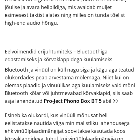
jõulise ja avara helipildiga, mis avaldab muljet
esimesest taktist alates ning milles on tunda tõelist
high-end audio hõngu.
Eelvõimendid erijuhtumiteks – Bluetoothiga
edastamiseks ja kõrvaklappidega kuulamiseks
Bluetooth ja vinüül on küll nagu siga ja kägu aga teatud
olukordades peab arvestama mõlemaga. Niiet kui on
olemas plaadid ja vinüülikas aga kuulamiseks vaid mõni
Bluetooth kõlar või juhtmevabad kõrvaklapid, siis saab
asja lahendatud
Pro-Ject Phono Box BT 5
abil 🙂
Esineb ka olukordi, kus vinüüli mõnusat heli
eelistatakse nautida väga minimalistliku lahendusega
ehk vinüülplaadimängijat soovitakse kasutada koos
kõrvaklappidega. Juhul, kui vinüülplaadimängija on