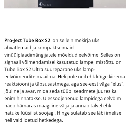
Pro-Ject Tube Box S2
on selle nimekirja üks
ahvatlemaid ja kompaktseimaid
vinüülplaadimängijatele mõeldud eelvõime. Selles on
signaali võimendamisel kasutatud lampe, mistõttu on
Tube Box S2 Ultra suurepärane uks lamp-
eelvõimendite maailma. Heli pole neil ehk kõige kiirema
reaktsiooni ja täpsusastmega, aga see-eest väga “elus”,
jõuline ja avar, mida seda tüüpi seadmete juures ka
enim hinnatakse. Ülessoojenenud lampidega eelvõim
näeb hämaras maagiline välja ja annab talvel ehk
natuke füüsilist soojagi. Hinge sulatab see läbi imelise
heli vaid loetud hetkedega.