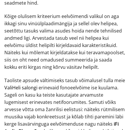
seadmete hind.
Kõige olulisem kriteerium eelvõimendi valikul on aga
ikkagi sinu vinüülplaadimängija ja sellel olev helipea,
seetõttu tasuks valima asudes hoida nende tehnilised
andmed ligi. Arvestada tasub veel nii helipea kui
eelvõimu üldist helipilti kirjeldavaid karakteristikuid.
Näiteks kui mõlemat kirjeldatakse kui teravamapoolset,
siis on oht need omadused summeerida ja saada
kokku eriti kirgas ning kõrvu väsitav helipilt.
Taoliste apsude vältimiseks tasub võimalusel tulla meie
ValiHeli salongi
erinevaid fonoeelvõime ise kuulama.
Sageli on kasu ka teiste kasutajate arvamuste
lugemisest erinevates netifoorumites. Samuti võiks
arvesse võtta oma žanrilisi eelistusi: näiteks rütmilisem
muusika vajab konkreetsust ja kõlab tihti paremini läbi
kerge lisavärvinguga eelvõimenduse nagu näiteks
iFi