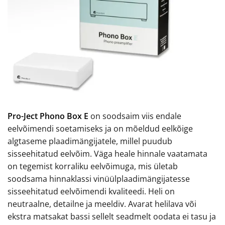
Pro-Ject Phono Box E
on soodsaim viis endale
eelvõimendi soetamiseks ja on mõeldud eelkõige
algtaseme plaadimängijatele, millel puudub
sisseehitatud eelvõim. Väga heale hinnale vaatamata
on tegemist korraliku eelvõimuga, mis ületab
soodsama hinnaklassi vinüülplaadimängijatesse
sisseehitatud eelvõimendi kvaliteedi. Heli on
neutraalne, detailne ja meeldiv. Avarat helilava või
ekstra matsakat bassi sellelt seadmelt oodata ei tasu ja