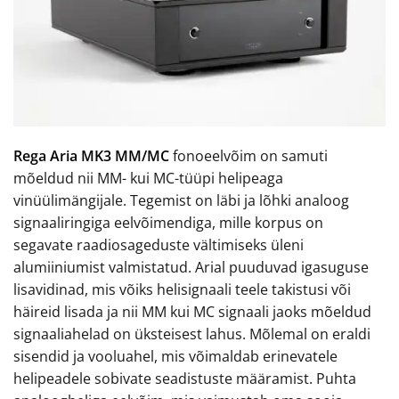
Rega Aria MK3 MM/MC
fonoeelvõim on samuti
mõeldud nii MM- kui MC-tüüpi helipeaga
vinüülimängijale. Tegemist on läbi ja lõhki analoog
signaaliringiga eelvõimendiga, mille korpus on
segavate raadiosageduste vältimiseks üleni
alumiiniumist valmistatud. Arial puuduvad igasuguse
lisavidinad, mis võiks helisignaali teele takistusi või
häireid lisada ja nii MM kui MC signaali jaoks mõeldud
signaaliahelad on üksteisest lahus. Mõlemal on eraldi
sisendid ja vooluahel, mis võimaldab erinevatele
helipeadele sobivate seadistuste määramist. Puhta