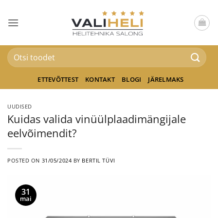
Skip
to
content
Otsi:
ETTEVÕTTEST
KONTAKT
BLOGI
JÄRELMAKS
UUDISED
Kuidas valida vinüülplaadimängijale
eelvõimendit?
POSTED ON
31/05/2024
BY
BERTIL TÜVI
31
mai