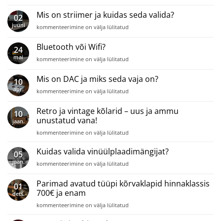
Hi-
Fi
Mis on striimer ja kuidas seda valida?
02
auhinnad
juuni
Mis
kommenteerimine on välja lülitatud
2023-
on
2024
striimer
Bluetooth või Wifi?
24
ja
mai
Bluetooth
kommenteerimine on välja lülitatud
kuidas
või
seda
Wifi?
valida?
Mis on DAC ja miks seda vaja on?
10
apr.
Mis
kommenteerimine on välja lülitatud
on
DAC
Retro ja vintage kõlarid – uus ja ammu
10
ja
unustatud vana!
jaan.
miks
Retro
seda
kommenteerimine on välja lülitatud
ja
vaja
vintage
on?
Kuidas valida vinüülplaadimängijat?
05
kõlarid
jaan.
Kuidas
kommenteerimine on välja lülitatud
–
valida
uus
vinüülplaadimängijat?
Parimad avatud tüüpi kõrvaklapid hinnaklassis
ja
01
ammu
700€ ja enam
dets.
unustatud
Parimad
kommenteerimine on välja lülitatud
vana!
avatud