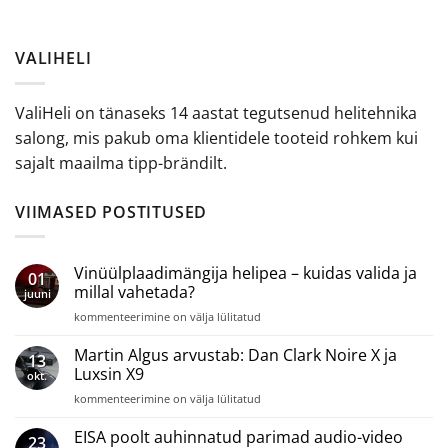
VALIHELI
ValiHeli on tänaseks 14 aastat tegutsenud helitehnika
salong, mis pakub oma klientidele tooteid rohkem kui
sajalt maailma tipp-brändilt.
VIIMASED POSTITUSED
Vinüülplaadimängija helipea – kuidas valida ja
01
millal vahetada?
juuni
Vinüülplaadimängija
kommenteerimine on välja lülitatud
helipea
–
Martin Algus arvustab: Dan Clark Noire X ja
13
kuidas
Luxsin X9
okt.
valida
Martin
kommenteerimine on välja lülitatud
ja
Algus
millal
arvustab:
EISA poolt auhinnatud parimad audio-video
vahetada?
23