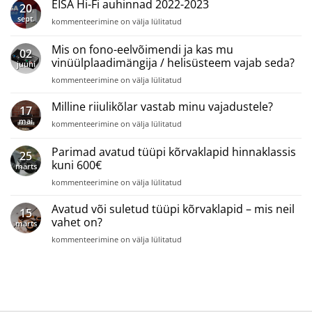
tüüpi
EISA Hi-Fi auhinnad 2022-2023
20
kõrvaklapid
sept.
EISA
kommenteerimine on välja lülitatud
hinnaklassis
Hi-
700€
Fi
Mis on fono-eelvõimendi ja kas mu
ja
02
auhinnad
enam
vinüülplaadimängija / helisüsteem vajab seda?
juuni
2022-
Mis
2023
kommenteerimine on välja lülitatud
on
fono-
Milline riiulikõlar vastab minu vajadustele?
17
eelvõimendi
mai
Milline
kommenteerimine on välja lülitatud
ja
riiulikõlar
kas
vastab
Parimad avatud tüüpi kõrvaklapid hinnaklassis
mu
25
minu
vinüülplaadimängija
kuni 600€
märts
vajadustele?
/
Parimad
kommenteerimine on välja lülitatud
helisüsteem
avatud
vajab
tüüpi
Avatud või suletud tüüpi kõrvaklapid – mis neil
seda?
15
kõrvaklapid
vahet on?
märts
hinnaklassis
Avatud
kommenteerimine on välja lülitatud
kuni
või
600€
suletud
tüüpi
kõrvaklapid
–
mis