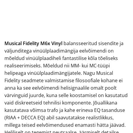
Musical Fidelity M6x Vinyl
balansseeritud sisendite ja
väljunditega vinüülplaadimängija eelvõimendi on
mõeldud vinüülplaadiheli fantastilise kõla tõeliseks
realiseerimiseks. Mõeldud nii MM- kui MC-tüüpi
helipeaga vinüülplaadimängijatele. Nagu Musical
Fidelity seadmete valmistamise filosoofiale kohane ei
anna ka see eelvõimendi helisignaalile omalt poolt
värvinguid juurde, kuna selle koostamisel on kasutatud
vaid diskreetseid tehnilisi komponente. Jõuallikana
kasutatava võimsa trafo ja kahe erineva EQ tasanduse
(RIAA + DECCA EQ) abil saavutatakse realistlikkus,
millega teised eelvõimendused enamasti hätta jäävad.
Heliliselt on tegemist neutraalse, äärmiselt detailse,