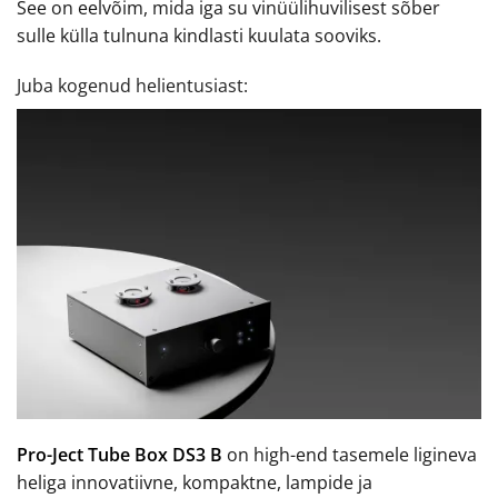
See on eelvõim, mida iga su vinüülihuvilisest sõber
sulle külla tulnuna kindlasti kuulata sooviks.
Juba kogenud helientusiast:
Pro-Ject Tube Box DS3 B
on high-end tasemele ligineva
heliga innovatiivne, kompaktne, lampide ja