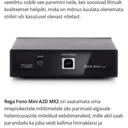
seetõttu sobib see paremini neile, kes soovivad lihtsalt
kvaliteetset helipilti, mida on mõnus kuulata olenemata
stiilist või kasutusel olevast nõelast.
Rega Fono Mini A2D MK2
on vaatamata oma
imepisikestele mõõtmetele üks parimaid algavale
helientusiastile mõeldud eelvõimendeid, mille abil saab
parandada ka juba veidi kallima hinnaklassi ja